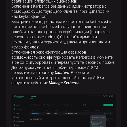
реализации следующих сценариев:
Включение Kerberos без данных администратора с
помощью существующего клиента, принципалов и/
или keytab-файлов.
Быстрый перевод кластера из состояния kerberized в
cостояние non-kerberized в случае возникновения
ошибки в начале процесса керберизации (например,
неверные данные kadmin) без необходимости
реконфигурации сервисов, удаления принципалов и
keytab-файлов.
Отложенная реконфигурация сервисов —
возможность сконфигурировать Kerberos в моменте,
а реконфигурировать и перезапустить сервисы позже.
Для запуска действия в веб-интерфейсе ADCM
перейдите на страницу
Clusters
. Выберите
установленный и подготовленный кластер ADO и
запустите действие
Manage Kerberos
.