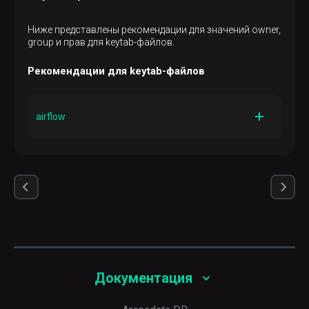
True
Значение по умолчанию
True
Ниже представлены рекомендации для значений owner,
group и прав для keytab-файлов.
Рекомендации для keytab-файлов
airflow
Owner keytab-файла
airflow
Group keytab-файла
airflow
Права
600
Документация