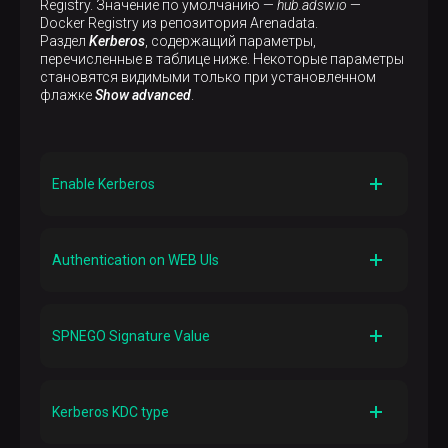
Registry. Значение по умолчанию —
hub.adsw.io
—
Docker Registry из репозитория Arenadata.
Раздел
Kerberos
, содержащий параметры,
перечисленные в таблице ниже. Некоторые параметры
становятся видимыми только при установленном
флажке
Show advanced
.
Enable Kerberos
Описание
Включает аутентификацию Kerberos
Authentication on WEB UIs
Значение по умолчанию
False
Описание
Включает аутентификацию Kerberos для веб-
SPNEGO Signature Value
интерфейсов
Значение по умолчанию
Описание
False
Секретный ключ, используемый для генерации и
Kerberos KDC type
проверки подписи в протоколе HTTP-
аутентификации SPNEGO (в формате Base64)