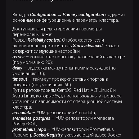
Вкладка
Configuration → Primary configuration
содержит
основные конфигурационные параметры кластера.
Доступные для редактирования параметры
перечислены ниже:
Раздел
Reliability control
. Отображается, если
активирован переключатель
Show advanced
. Раздел
содержит следующие настройки:
retries
— количество попыток для операций в кластере
(по умолчанию 20);
delay
— задержка между попытками в секундах (по
умолчанию 10);
timeout
— тайм-аут проверки сетевых портов в
секундах (по умолчанию 60).
Пути к репозиториям CentOS, Red Hat, ALT Linux 8 и
Astra Linux, которые будут использованы в процессе
установки в зависимости от операционной системы
кластера:
arenadata
— YUM-репозиторий Arenadata;
arenadata_postgres
— YUM-репозиторий Arenadata
PostgreSQL;
prometheus_repo
— YUM-репозиторий Prometheus.
Параметр
DockerRegistry
, указывающий адрес Docker