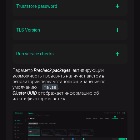
Путь к truststore-файлу
Truststore password
Значение по умолчанию
/etc/ssl/truststore.jks
Описание
Пароль для truststore-файла
TLS Version
Значение по умолчанию
—
Описание
Версия протокола TLS
Run service checks
Значение по умолчанию
TLSv1.2
Описание
Параметр
Precheck packages
, активирующий
Активирует возможность проводить проверку
возможность проверять наличие пакетов в
сервисов
репозитории перед установкой. Значение по
false
умолчанию —
.
Значение по умолчанию
Cluster UUID
отображает информацию об
true
идентификаторе кластера.