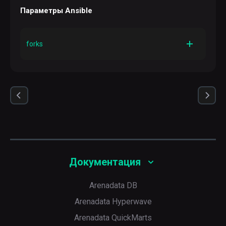
Параметры Ansible
forks
Описание
Число параллельных процессов, генерируемых при
коммуникации с удаленными хостами
По умолчанию
5
Документация
Arenadata DB
Arenadata Hyperwave
Arenadata QuickMarts