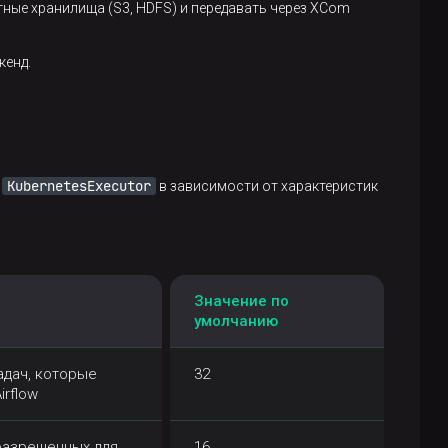
ные хранилища (S3, HDFS) и передавать через XCom
кенд.
KubernetesExecutor
и
в зависимости от характеристик
Значение по
умолчанию
адач, которые
32
irflow
разрешенных для
16