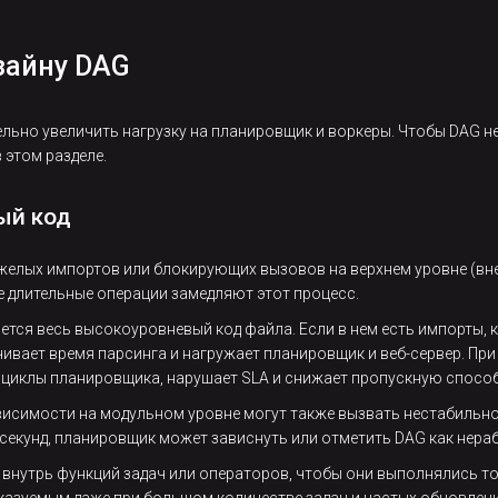
зайну DAG
льно увеличить нагрузку на планировщик и воркеры. Чтобы DAG не
 этом разделе.
ый код
желых импортов или блокирующих вызовов на верхнем уровне (вне
е длительные операции замедляют этот процесс.
ется весь высокоуровневый код файла. Если в нем есть импорты,
чивает время парсинга и нагружает планировщик и веб-сервер. Пр
 циклы планировщика, нарушает SLA и снижает пропускную способ
симости на модульном уровне могут также вызвать нестабильнос
 секунд, планировщик может зависнуть или отметить DAG как нер
 внутрь функций задач или операторов, чтобы они выполнялись т