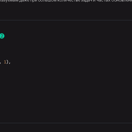
сказуемым даже при большом количестве задач и частых обновлени
, 
1
),
