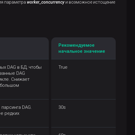
ния параметра
worker_concurrency
и возможное истощение
Рекомендуемое
начальное значение
ых DAG в БД, чтобы
True
ованные DAG
икле. Снижает
и большом
 парсинга DAG.
30s
ее редких