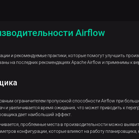
зводительности Airflow
ции и рекомендуемые практики, которые помогут улучшить произво
аны на последних рекомендациях Apache Airflow и применимы к верс
щика
новным ограничителем пропускной способности Airflow при большо
ач и увеличивается время ожидания, что может приводить к перег
ровщика дает наибольший эффект.
чивается, проблемные места в производительности можно выявит
аметров конфигурации, которые влияют на работу планировщика,