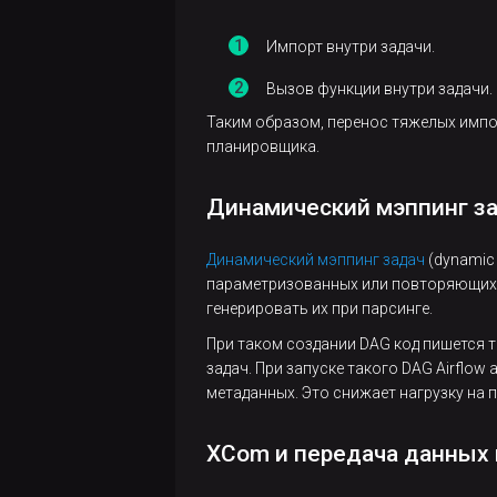
widgets
export
get
state
list
state
Импорт внутри задачи.
import
import
test
states-
Вызов функции внутри задачи.
for-
list
list
Таким образом, перенос тяжелых импо
trigger
dag-
планировщика.
remove-
set
run
unpause
role
Динамический мэппинг з
test
Динамический мэппинг задач
(dynamic
параметризованных или повторяющихся
генерировать их при парсинге.
При таком создании DAG код пишется т
задач. При запуске такого DAG Airflow
метаданных. Это снижает нагрузку на 
XCom и передача данных