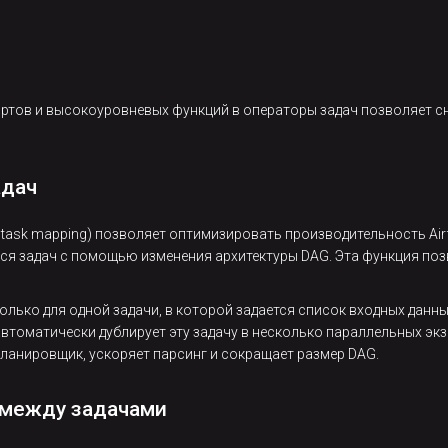
ртов и высокоуровневых функций в операторы задач позволяет сн
адач
 task mapping) позволяет оптимизировать производительность Air
 задач с помощью изменения архитектуры DAG. Эта функция позв
олько для одной задачи, в которой задается список входных данн
 автоматически дублирует эту задачу в несколько параллельных экз
планировщик, ускоряет парсинг и сокращает размер DAG.
 между задачами