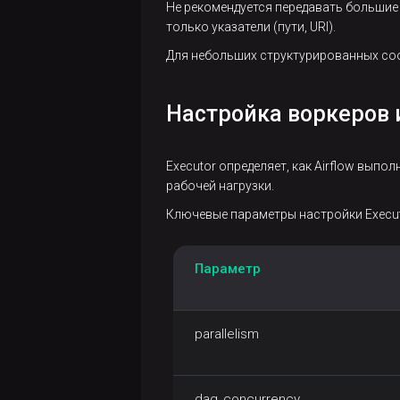
Не рекомендуется передавать большие
только указатели (пути, URI).
Для небольших структурированных со
Настройка воркеров и
Executor определяет, как Airflow вып
рабочей нагрузки.
Ключевые параметры настройки Execut
Параметр
parallelism
dag_concurrency