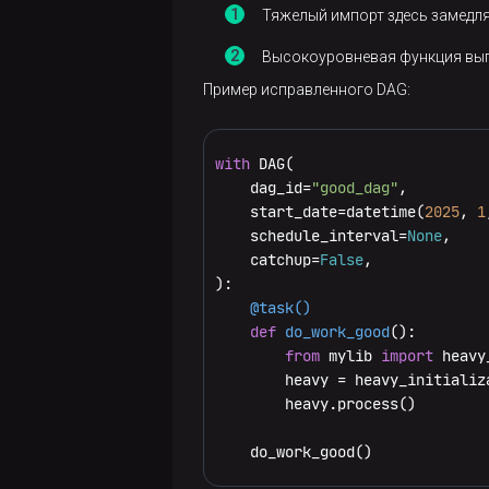
triggerer
status-
Тяжелый импорт здесь замедля
list-
drop-
checker
generate-
delete
Управление
version
jobs
archived
Высокоуровневая функция выпо
dag-yaml
провайдерами
Start
export
Пример исправленного DAG:
webserver
list-
export-
auth
Управление
Stop
runs
archived
get
ролями
behaviours
with
 DAG(

Upgrade
next-
init
import
add-
    dag_id=
"good_dag"
,

Управление
execution
get
perms
    start_date=datetime(
2025
, 
1
задачами
Rollback
reset
list
    schedule_interval=
None
,

Upgrade
pause
hooks
create
clear
    catchup=
False
,

Управление
shell
set
пользователями
report
links
del-
failed-
    @task()
upgrade
def
do_work_good
():

perms
deps
add-
Управление
reserialize
list
from
 mylib 
import
 heavy
role
переменными
        heavy = heavy_initializ
delete
list
show
logging
        heavy.process()

create
delete
export
render
show-
secrets
    do_work_good()
delete
export
dependencies
import
run