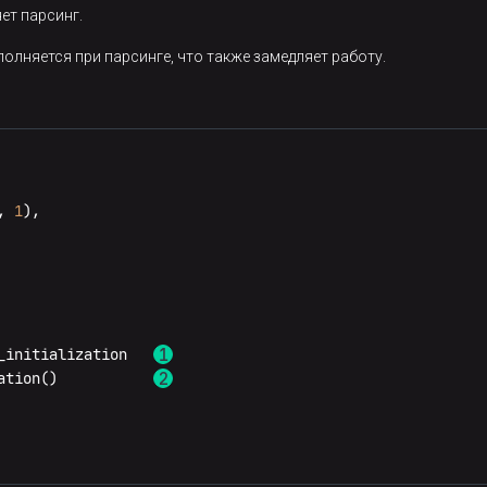
ет парсинг.
лняется при парсинге, что также замедляет работу.
, 
1
),

_initialization   
ation()           