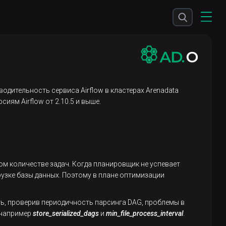
дительность сервиса Airflow в кластерах Arenadata
иям Airflow от 2.10.5 и выше.
м количестве задач. Когда планировщик не успевает
рузке базы данных. Поэтому в плане оптимизации
ь, проверив периодичность парсинга DAG, проблемы в
 например
store_serialized_dags
и
min_file_process_interval
.