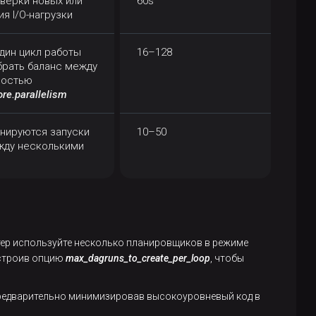
верки новых или
60s
я I/O-нагрузки
один цикл работы
16–128
брать баланс между
ностью
ore.parallelism
анируются запуски
10–50
ежду несколькими
тер используйте несколько планировщиков в режиме
строив опцию
max_dagruns_to_create_per_loop
, чтобы
предварительно минимизировав высокоуровневый код в