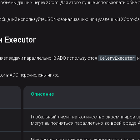
 объемы данных через XCom. Для этого лучше использовать объект
общений используйте JSON-сериализацию или удаленный XCom-бэ
 Executor
CeleryExecutor
олняет задачи параллельно. В ADO используются
or в ADO перечислены ниже.
Описание
Глобальный лимит на количество экземпляров з
могут выполняться параллельно во всей среде A
Максимальное количество экземпляров задач, 