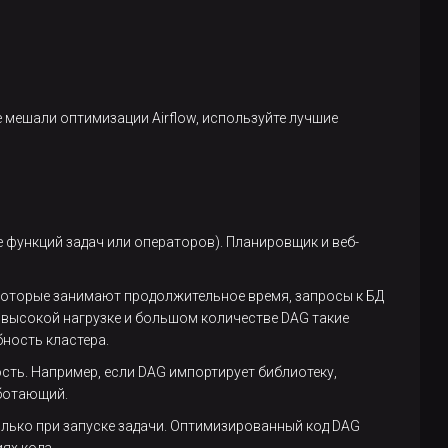
 мешали оптимизации Airflow, используйте лучшие
 функций задач или операторов). Планировщик и веб-
 которые занимают продолжительное время, запросы к БД
и высокой нагрузке и большом количестве DAG такие
ность кластера.
ть. Например, если DAG импортирует библиотеку,
аботающий.
олько при запуске задачи. Оптимизированный код DAG