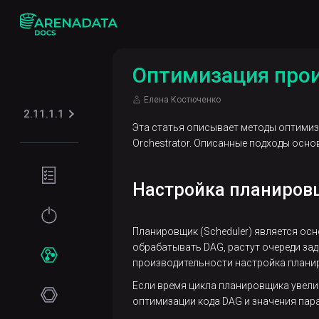
Оптимизация прои
Елена Костюченко
2.11.1.1
Эта статья описывает методы оптимиза
Orchestrator. Описанные подходы основ
Подготовка
Настройка планиров
окружения
Требования
Начало
Планировщик (Scheduler) является ос
к сети
работы
обрабатывать DAG, растут очереди зад
производительности настройка плани
Программные
Установка
Сервисы
требования
Если время цикла планировщика увели
Online-
ADPG
оптимизации кода DAG и значения пар
установка