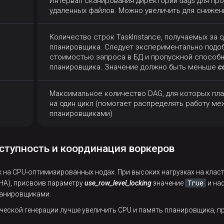
Интервал сканирования директории
dags
для про
удаленных файлов. Можно увеличить для снижени
Количество строк TaskInstance, получаемых за 
планировщика. Следует экспериментально подо
стоимостью запроса в БД и пропускной способ
планировщика. Значение должно быть меньше
c
Максимальное количество DAG, для которых пл
на один цикл (помогает распределять работу м
планировщиками)
ступность и координация воркеров
 на CPU-оптимизированных нодах. При высоких нагрузках на клас
True
, HA), присвоив параметру
use_row_level_locking
значение
и на
ланировщиками.
ческой генерации лучше увеличить CPU и память планировщика, 