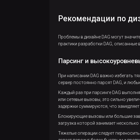
сервисом
ET
через
Рекомендации по ди
ADCM
Установка
кластера
Справочные
Проблемы в дизайне DAG могут значите
материалы
практики разработки DAG, описанные в
сервиса
Конфигурационные
Парсинг и высокоуровнев
GitSync
параметры
Обзор
Monitoring
При написании DAG важно избегать тя
GitSync
Airflow
сервер постоянно парсят DAG, и любы
Управление
Redis
CLI
Каждый раз при парсинге DAG выполня
Синхронизация
сервисом
или сетевые вызовы, это сильно увели
Управление
Общие
DBT
проектов DBT с
через
задержки суммируются, что замедляет
сервисом
команды
помощью
ADCM
Обзор
Операции
через
GitSync
Блокирующие вызовы или большие зави
cheat-
сервиса
Команды
с
Конфигурационные
ADCM
загрузка которой занимает несколько
sheet
DBT
Celery
кластером
Управление
параметры
Тяжелые операции следует переносить
Конфигурационные
сервисом