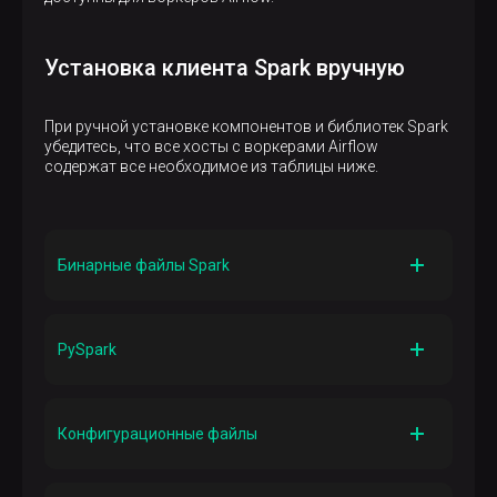
Установка клиента Spark вручную
При ручной установке компонентов и библиотек Spark
убедитесь, что все хосты с воркерами Airflow
содержат все необходимое из таблицы ниже.
Бинарные файлы Spark
Назначение
Использование CLI
PySpark
Путь
/opt/spark/bin/spark3-submit
Назначение
Интеграция с Python
Конфигурационные файлы
Путь
pip install pyspark
(внутри виртуальной
Назначение