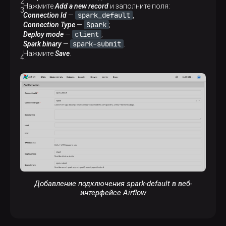
Нажмите
Add a new record
и заполните поля:
spark_default
Connection Id
—
,
Spark
Connection Type
—
;
client
Deploy mode
—
;
spark-submit
Spark binary
—
.
Нажмите
Save
.
Добавление подключения spark-default в веб-
интерфейсе Airflow