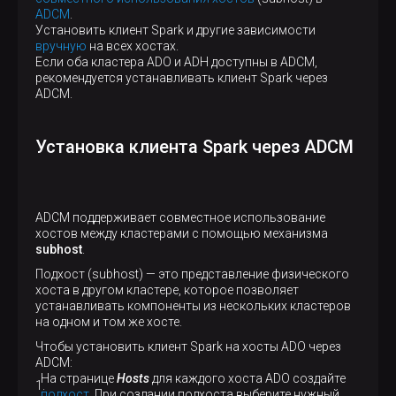
ADCM
.
Установить клиент Spark и другие зависимости
вручную
на всех хостах.
Если оба кластера ADO и ADH доступны в ADCM,
рекомендуется устанавливать клиент Spark через
ADCM.
Установка клиента Spark через ADCM
ADCM поддерживает совместное использование
хостов между кластерами с помощью механизма
subhost
.
Подхост (subhost) — это представление физического
хоста в другом кластере, которое позволяет
устанавливать компоненты из нескольких кластеров
на одном и том же хосте.
Чтобы установить клиент Spark на хосты ADO через
ADCM:
На странице
Hosts
для каждого хоста ADO создайте
подхост
. При создании подхоста выберите нужный