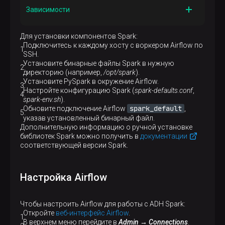
среды Airflow)
Настройки среды выполнения Spark
Зависимости
Путь
/opt/spark/conf/spark-defaults.conf
Назначение
Для установки компонентов Spark:
Необходимые библиотеки
Подключитесь к каждому хосту с воркером Airflow по
SSH.
Путь
Установите бинарные файлы Spark в нужную
/opt/spark/jars
директорию (например,
/opt/spark
).
Установите PySpark в окружение Airflow.
Настройте конфигурацию Spark (
spark-defaults.conf
,
spark-env.sh
).
spark_default
Обновите подключение Airflow
,
указав установленный бинарный файл.
Дополнительную информацию о ручной установке
библиотек Spark можно получить в
документации
соответствующей версии Spark.
Настройка Airflow
Чтобы настроить Airflow для работы с ADH Spark:
Откройте
веб-интерфейс Airflow
.
В верхнем меню перейдите в
Admin → Connections
.