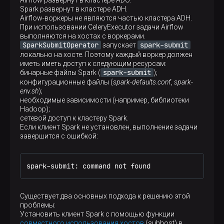
Airflow развернут в кластере ADO.
Spark развернут в кластере ADH.
Airflow-воркеры не являются частью кластера ADH.
При использовании CeleryExecutor задачи Airflow
выполняются на хостах с воркерами.
SparkSubmitOperator
spark-submit
запускает
локально на хосте. Поэтому каждый воркер должен
иметь иметь доступ к следующим ресурсам:
spark-submit
бинарные файлы Spark (
);
конфигурационные файлы (
spark-defaults.conf
,
spark-
env.sh
);
необходимые зависимости (например, библиотеки
Hadoop);
сетевой доступ к кластеру Spark.
Если клиент Spark не установлен, выполнение задачи
завершится с ошибкой:
spark-submit: command not found
Существует два основных подхода к решению этой
проблемы:
Установить клиент Spark с помощью функции
совместного использования хостов
(subhost) в