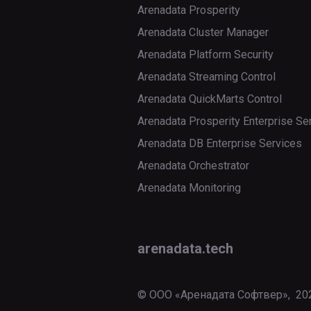
через
Arenadata Prosperity
delete
ADCM
rotate-
Установка
Arenadata Cluster Manager
fernet-
кластера
export
Arenadata Platform Security
key
Arenadata Streaming Control
get
scheduler
Arenadata QuickMarts Control
import
Arenadata Prosperity Enterprise Se
standalone
list
Arenadata DB Enterprise Services
sync-
Arenadata Orchestrator
perm
test
Arenadata Monitoring
Управление
triggerer
DAG
version
backfill
arenadata.tech
Управление
webserver
БД
delete
check
Управление
© ООО «Аренадата Софтвер»,
20
details
заданиями