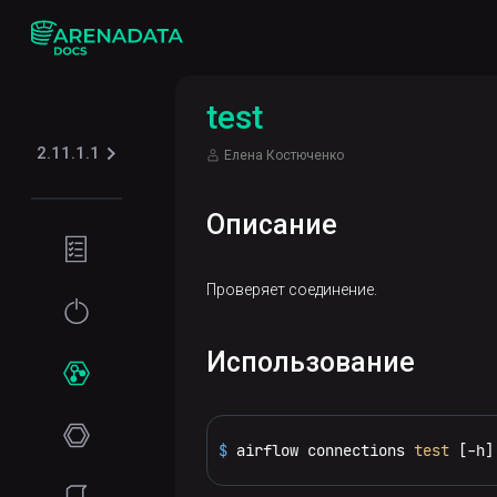
test
2.11.1.1
Елена Костюченко
Описание
Подготовка
окружения
Проверяет соединение.
Требования
Начало
к сети
работы
Использование
Программные
Установка
Сервисы
требования
Online-
ADPG
$ 
airflow connections 
test
 [-h]
установка
Управление
Airflow