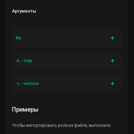
Аргументы
file
Описание
Файл JSON, из которого импортируются роли
-h, --help
Описание
Вывести справку для команды
-v, --verbose
Описание
Более подробный вывод команды
Примеры
Чтобы импортировать роли из файла, выполните: