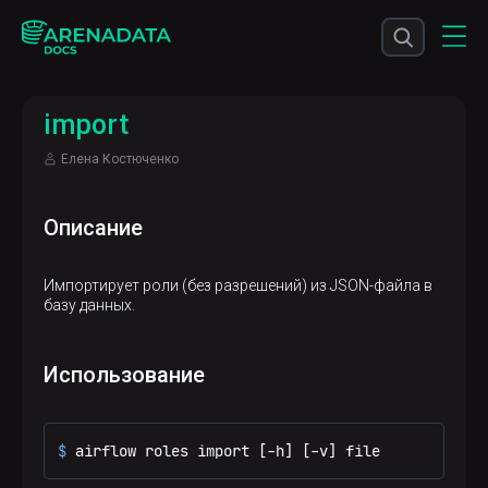
import
Елена Костюченко
Описание
Импортирует роли (без разрешений) из JSON-файла в
базу данных.
Использование
$ 
airflow roles import [-h] [-v] file