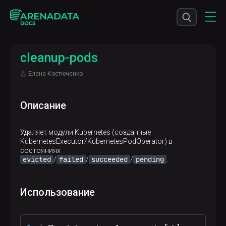
cleanup-pods
Елена Костюченко
Описание
Удаляет модули Kubernetes (созданные
KubernetesExecutor/KubernetesPodOperator) в
состояниях
evicted
failed
succeeded
pending
/
/
/
.
Использование