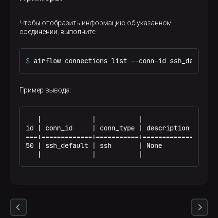
Чтобы отобразить информацию об указанном
соединении, выполните:
$ 
airflow connections list --conn-id ssh_default
Пример вывода:
   |             |           |             |     
id | conn_id     | conn_type | description | host
===+=============+===========+=============+=====
50 | ssh_default | ssh       | None        | loca
   |             |           |             |     