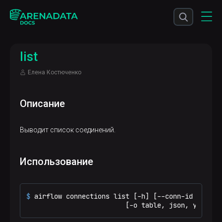
list
Елена Костюченко
Описание
Выводит список соединений.
Использование
$ 
airflow connections list [-h] [--conn-id CONN_I
                         [-o table, json, yaml, p