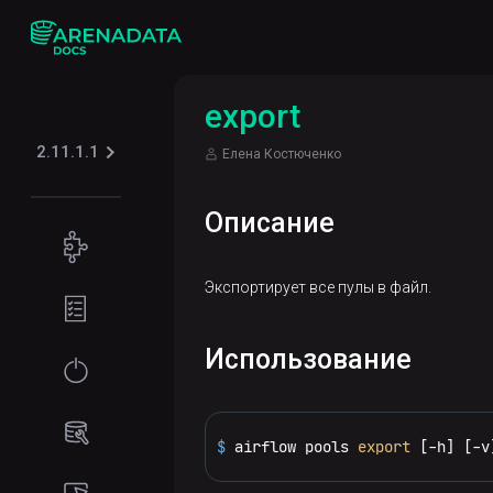
export
2.11.1.1
Елена Костюченко
Описание
Концепции
Архитектура
Экспортирует все пулы в файл.
Подготовка
Airflow
окружения
Использование
Требования
Начало
к сети
работы
Программные
Установка
Администрирование
$ 
airflow pools 
export
 [-h] [-v
требования
кластера
Online-
Подключение