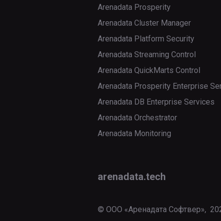
generate-
delete
Arenadata Prosperity
version
настроек
jobs
archived
dag-yaml
ET
Arenadata Cluster Manager
export
webserver
list-
export-
Arenadata Platform Security
Установка
runs
archived
get
Arenadata Streaming Control
кластера
next-
init
import
Arenadata QuickMarts Control
execution
Arenadata Prosperity Enterprise Se
reset
list
pause
Arenadata DB Enterprise Services
shell
set
Arenadata Orchestrator
report
upgrade
Arenadata Monitoring
Управление
reserialize
провайдерами
show
auth
Управление
arenadata.tech
ролями
show-
behaviours
dependencies
add-
Управление
get
© ООО «Аренадата Софтвер»,
20
perms
задачами
state