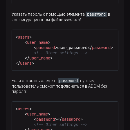
mary
пользователя
можно, используя пароль
qwerty
:
password
Указать пароль с помощью элемента
в
конфигурационном файле
users.xml
:
$ 
clickhouse-client --user mary --password qwer
<
users
>
<
user_name
>
<
password
>
user_password
</
password
>
<!-- Other settings -->
</
user_name
>
</
users
>
password
Если оставить элемент
пустым,
пользователь сможет подключаться в ADQM без
пароля:
<
users
>
<
user_name
>
<
password
>
</
password
>
<!-- Other settings -->
</
user_name
>