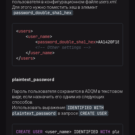
qwerty
Сгенерируйте хеш для строки
:
пользователя в конфигурационном файле
users.xml
.
Ok.

Для этого нужно поместить хеш в элемент
password_double_sha1_hex
:
0 rows in set. Elapsed: 0.001 sec.
$ 
PASSWORD=
"qwerty"
; 
echo
"
$PASSWORD
"
; 
echo
 -n 
<
users
>
john
Теперь пользователь
может подключаться
<
user_name
>
Вывод на экран (первая строка — пароль, вторая
к ADQM, используя заданный пароль:
<
password_double_sha1_hex
>
AA1420F182E88B9
— хеш):
<!-- Other settings -->
</
user_name
>
</
$ 
users
clickhouse-client --user john --password qwer
>
qwerty

AA1420F182E88B9E5F874F6FBE7459291E8F4601
plaintext_password
При создании учетной записи пользователя
передайте сгенерированный хеш следующим
Пароль пользователя сохранится в ADQM в текстовом
образом:
виде, если назначить его одним из следующих
способов.
IDENTIFIED WITH
Использовать выражение
CREATE
USER
 mary IDENTIFIED 
WITH
 double_sha1_ha
plaintext_password
CREATE USER
в запросе
:
Убедитесь, что подключиться к ADQM от имени
CREATE
USER
<
user_name
>
 IDENTIFIED 
WITH
 plaintext