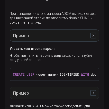
При выполнении этого запроса ADQM вычисляет хеш
для введенной строки по алгоритму double SHA-1 и
сохраняет этот хеш.
Пример
Указать хеш строки пароля
Запрос:
Чтобы назначить пароль в виде хеша, используйте
следующий запрос:
CREATE
USER
 john IDENTIFIED 
WITH
 double_sha1_pa
CREATE
USER
<
user_name
>
 IDENTIFIED 
WITH
 double_sh
Вывод на экран:
Пример
CREATE USER john IDENTIFIED WITH double_sha1_has
Query id: 7441ff9b-d349-4c29-a687-61612da40323

Двойной хеш SHA-1 можно также определить для