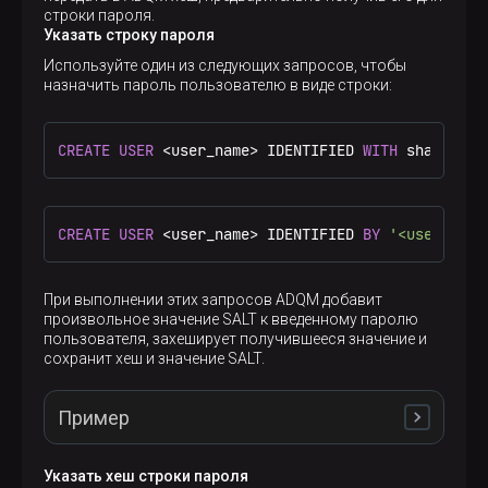
строки пароля.
Указать строку пароля
Используйте один из следующих запросов, чтобы
назначить пароль пользователю в виде строки:
CREATE
USER
<
user_name
>
 IDENTIFIED 
WITH
 sha256_pa
CREATE
USER
<
user_name
>
 IDENTIFIED 
BY
'<user_pass
При выполнении этих запросов ADQM добавит
произвольное значение SALT к введенному паролю
пользователя, захеширует получившееся значение и
сохранит хеш и значение SALT.
Пример
Указать хеш строки пароля