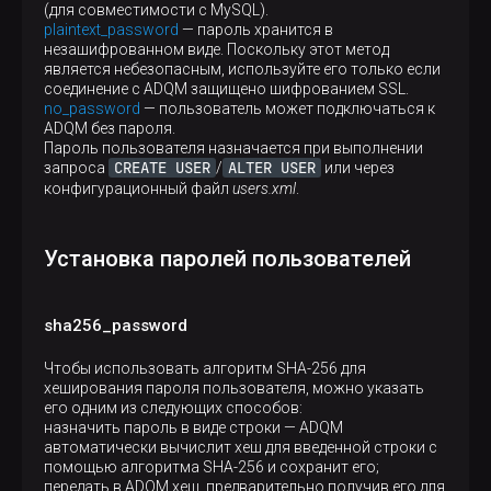
(для совместимости с MySQL).
plaintext_password
— пароль хранится в
незашифрованном виде. Поскольку этот метод
является небезопасным, используйте его только если
соединение с ADQM защищено шифрованием SSL.
no_password
— пользователь может подключаться к
ADQM без пароля.
Пароль пользователя назначается при выполнении
CREATE USER
ALTER USER
запроса
/
или через
конфигурационный файл
users.xml
.
Установка паролей пользователей
sha256_password
Чтобы использовать алгоритм SHA-256 для
хеширования пароля пользователя, можно указать
его одним из следующих способов:
назначить пароль в виде строки — ADQM
автоматически вычислит хеш для введенной строки с
помощью алгоритма SHA-256 и сохранит его;
передать в ADQM хеш, предварительно получив его для