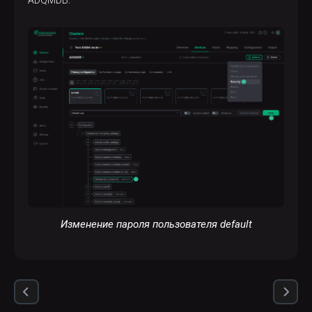
ADQMDB.
Теперь, чтобы подключаться к ADQM от имени
mary
пользователя
, нужно использовать новый
test
пароль
:
$ 
clickhouse-client --user mary --password 
test
Изменение пароля пользователя default