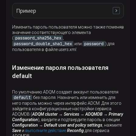
Пример
Изменить пароль пользователя можно также поменяв
mary
Измените пароль пользователя
, выполнив
значение соответствующего элемента
следующий запрос:
password_sha256_hex
(
,
password_double_sha1_hex
password
или
) для
пользователя в файле
users.xml
.
ALTER
USER
 mary IDENTIFIED 
WITH
 sha256_password
Изменение пароля пользователя
ADQM сгенерирует хеш для нового пароля, добавив
default
к нему произвольную строку SALT:
По умолчанию ADQM создает аккаунт пользователя
ALTER USER mary IDENTIFIED WITH sha256_hash BY '
default
без пароля. Назначить или изменить для
него пароль можно через интерфейс ADCM. Для этого
Query id: 6adb558b-3370-4829-9a60-f8264d366a00

зайдите в конфигурационные настройки сервиса
ADQMDB (
ADQM cluster → Services → ADQMDB → Primary
Ok.

Configuration
), введите и подтвердите пароль в секции
Configuration → Default user and policy settings
, нажмите
0 rows in set. Elapsed: 0.001 sec.
Save
и
выполните действие
Reconfig
для сервиса