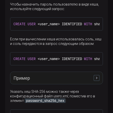
Запрос:
Чтобы назначить пароль пользователю в виде хеша,
используйте следующий запрос:
CREATE
USER
 andrew IDENTIFIED 
BY
'qwerty'
;
CREATE
USER
<
user_name
>
 IDENTIFIED 
WITH
 sha256_ha
Вывод на экран:
Если при вычислении хеша использовалась соль, хеш
и соль передаются в запрос следующим образом:
CREATE USER andrew IDENTIFIED WITH sha256_hash B
Query id: e1de17ec-74fb-4b0a-ad25-e5ef2199d727

CREATE
USER
<
user_name
>
 IDENTIFIED 
WITH
 sha256_ha
Ok.

0 rows in set. Elapsed: 0.001 sec.
Пример
Чтобы подключаться к ADQM от имени этого
Указать хеш SHA-256 можно также через
пользователя, необходимо указать заданный
qwerty
Сгенерируйте хеш для строки
:
конфигурационный файл
users.xml
, поместив его в
пароль:
password_sha256_hex
элемент
:
$ 
PASSWORD=
"qwerty"
; 
echo
"
$PASSWORD
"
; 
echo
 -n 
$ 
clickhouse-client --user andrew --password qw