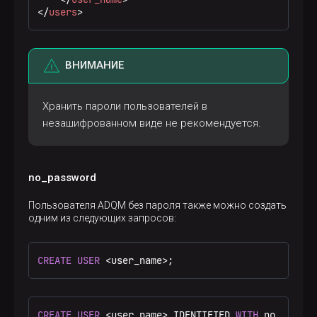
</
users
>
ВНИМАНИЕ
Хранить пароли пользователей в
незашифрованном виде не рекомендуется.
no_password
Пользователя ADQM без пароля также можно создать
одним из следующих запросов:
CREATE
USER
<
user_name
>
;
CREATE
USER
<
user_name
>
 IDENTIFIED 
WITH
 no_passwo