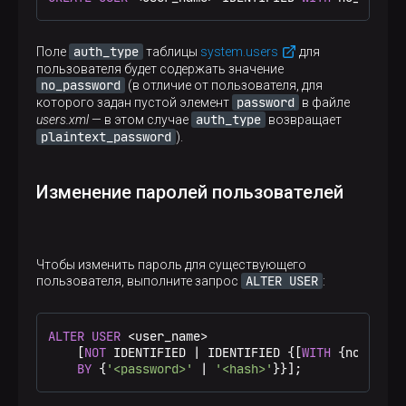
auth_type
Поле
таблицы
system.users
для
пользователя будет содержать значение
no_password
(в отличие от пользователя, для
password
которого задан пустой элемент
в файле
auth_type
users.xml
— в этом случае
возвращает
plaintext_password
).
Изменение паролей пользователей
Чтобы изменить пароль для существующего
ALTER USER
пользователя, выполните запрос
:
ALTER
USER
<
user_name
>
    [
NOT
 IDENTIFIED 
|
 IDENTIFIED {[
WITH
 {no_passw
BY
 {
'<password>'
|
'<hash>'
}}];