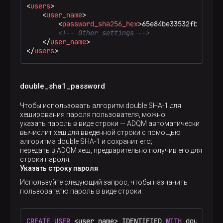
<
users
>
<
user_name
>
<
password_sha256_hex
>
65e84be33532fb784c48
Вывод на экран (первая строка — пароль, вторая
<!-- Other settings -->
— хеш):
</
user_name
>
</
users
>
qwerty

65e84be33532fb784c48129675f9eff3a682b27168c0ea7
double_sha1_password
При создании учетной записи пользователя
Чтобы использовать алгоритм double SHA-1 для
передайте сгенерированный хеш:
хеширования пароля пользователя, можно:
указать пароль в виде строки — ADQM автоматически
вычислит хеш для введенной строки с помощью
CREATE
USER
 alex IDENTIFIED 
WITH
 sha256_hash 
BY
алгоритма double SHA-1 и сохранит его;
передать в ADQM хеш, предварительно получив его для
строки пароля.
Указать строку пароля
Убедитесь, что можно подключиться к ADQM от
имени созданного пользователя, используя
Используйте следующий запрос, чтобы назначить
qwerty
пароль
:
пользователю пароль в виде строки:
$ 
clickhouse-client --user alex --password qwer
CREATE
USER
<
user_name
>
 IDENTIFIED 
WITH
 double_sh