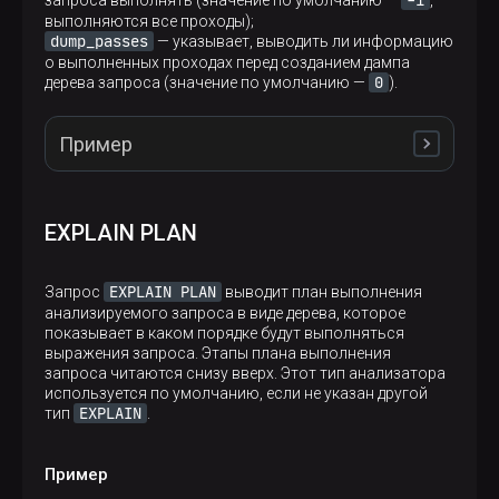
-1
запроса выполнять (значение по умолчанию —
,
выполняются все проходы);
dump_passes
— указывает, выводить ли информацию
о выполненных проходах перед созданием дампа
0
дерева запроса (значение по умолчанию —
).
Пример
Cледующий анализ выполняет три прохода дерева
EXPLAIN PLAN
запроса и выводит информацию о них перед
дампом дерева запроса:
EXPLAIN PLAN
Запрос
выводит план выполнения
анализируемого запроса в виде дерева, которое
EXPLAIN QUERY TREE passes
=
3
, dump_passes
=
1
показывает в каком порядке будут выполняться
SELECT
 page_name, toDate(toStartOfMonth(
time
)) 
выражения запроса. Этапы плана выполнения
FROM
запроса читаются снизу вверх. Этот тип анализатора
WHERE
 page_name 
=
'landing'
используется по умолчанию, если не указан другой
GROUP
BY
 page_name, 
month
EXPLAIN
тип
.
ORDER
BY
 page_name, 
month
LIMIT 
3
FORMAT TSVRaw;
Пример