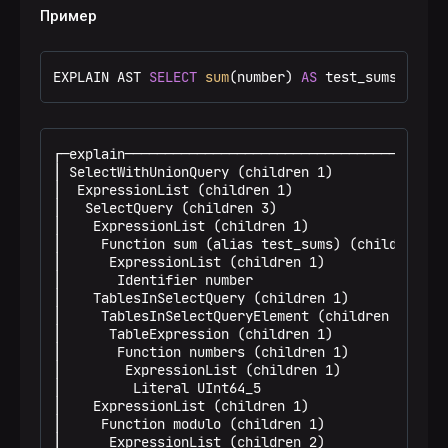
Пример
EXPLAIN AST 
SELECT
sum
(number) 
AS
 test_sums 
FROM
 
┌─explain─────────────────────────────────────────
│ SelectWithUnionQuery (children 1)               
│  ExpressionList (children 1)                    
│   SelectQuery (children 3)                      
│    ExpressionList (children 1)                  
│     Function sum (alias test_sums) (children 1) 
│      ExpressionList (children 1)                
│       Identifier number                         
│    TablesInSelectQuery (children 1)             
│     TablesInSelectQueryElement (children 1)     
│      TableExpression (children 1)               
│       Function numbers (children 1)             
│        ExpressionList (children 1)              
│         Literal UInt64_5                        
│    ExpressionList (children 1)                  
│     Function modulo (children 1)                
│      ExpressionList (children 2)                