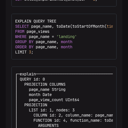
воспроизвести эти примеры, создайте
page_views
предварительно таблицу
:
CREATE
TABLE
 page_views (
time
 DateTime, page_nam
SELECT
 page_name, toDate(toStartOfMonth(
time
)) 
AS
ENGINE 
=
FROM
ORDER
BY
time
;
WHERE
 page_name 
=
'landing'
GROUP
BY
 page_name, 
month
ORDER
BY
 page_name, 
month
LIMIT 
3
;
INSERT
INTO
SELECT
    toDate(
'2023-01-01 00:00:00'
) 
+
 (rand() 
%
1
    [
'landing'
, 
'products'
, 
'docs'
, 
'about'
][to
┌─explain────────────────────────────────────────
    rand() 
%
15
│ QUERY id: 0                                    
FROM
 numbers(
1000000
);
│   PROJECTION COLUMNS                           
│     page_name String                           
│     month Date                                 
│     page_view_count UInt64                     
│   PROJECTION                                   
│     LIST id: 1, nodes: 3                       
│       COLUMN id: 2, column_name: page_name, res
│       FUNCTION id: 4, function_name: toDate, fu
│         ARGUMENTS                              