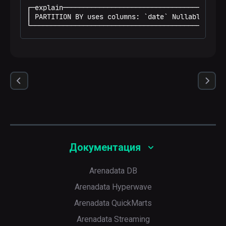
┌─explain─────────────────────────────────────────
│ PARTITION BY uses columns: `date` Nullable(DateT
└────────────────────────────────────────────────
Документация
Arenadata DB
Arenadata Hyperwave
Arenadata QuickMarts
Arenadata Streaming