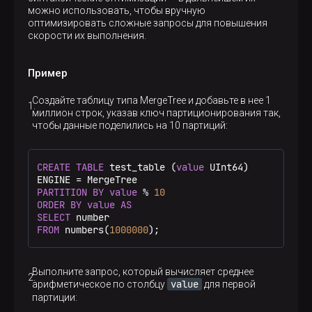
можно использовать, чтобы вручную
оптимизировать сложные запросы для повышения
скорости их выполнения.
Пример
Создайте таблицу типа MergeTree и добавьте в нее 1
миллион строк, указав ключ партиционирования так,
чтобы данные поделились на 10 партиций:
CREATE
TABLE
 test_table (
value
 UInt64)

ENGINE 
=
PARTITION
BY
value
%
10
ORDER
BY
value
AS
SELECT
FROM
 numbers(
1000000
);
Выполните запрос, который вычисляет среднее
value
арифметическое по столбцу
для первой
партиции: