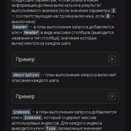
следующие параметры, чтобы указать какая
      ARGUMENTS

информация должна включаться в результат
        LIST id: 11, nodes: 2

1
выполняемого анализа (если значение параметра
          COLUMN id: 2, column_name: page_name, 
0
— соответствующая настройка включена, если
—
          CONSTANT id: 12, constant_value: 'land
выключена):
  GROUP BY

header
— в план выполнения запроса добавляется
    LIST id: 13, nodes: 2

Header
ключ
в виде массива столбцов (выводится
      COLUMN id: 2, column_name: page_name, resu
название и тип столбца), значения которых
      FUNCTION id: 4, function_name: toDate, fun
вычисляются на каждом шаге.
        ARGUMENTS

          LIST id: 5, nodes: 1

            FUNCTION id: 6, function_name: toSta
Пример
              ARGUMENTS

                LIST id: 7, nodes: 1

                  COLUMN id: 8, column_name: tim
description
— план выполнения запроса включает
  ORDER BY

описание каждого шага.
    LIST id: 14, nodes: 2

      SORT id: 15, sort_direction: ASCENDING, wi
        EXPRESSION

Пример
SELECT
sum
(number) 
AS
          COLUMN id: 2, column_name: page_name, 
FROM
 numbers(
5
) 
GROUP
BY
 number 
%
2
;
      SORT id: 16, sort_direction: ASCENDING, wi
        EXPRESSION

indexes
— в план выполнения запроса добавляется
          FUNCTION id: 4, function_name: toDate,
Indexes
ключ
, который содержит массив
            ARGUMENTS

используемых индексов. Для каждого индекса
┌─explain─────────────────────────────────────┐
              LIST id: 5, nodes: 1

Type
выводится ключ
EXPLAIN description 
(возможные значения:
=
0
│ Expression ((Projection + Before ORDER BY)) │
                FUNCTION id: 6, function_name: t