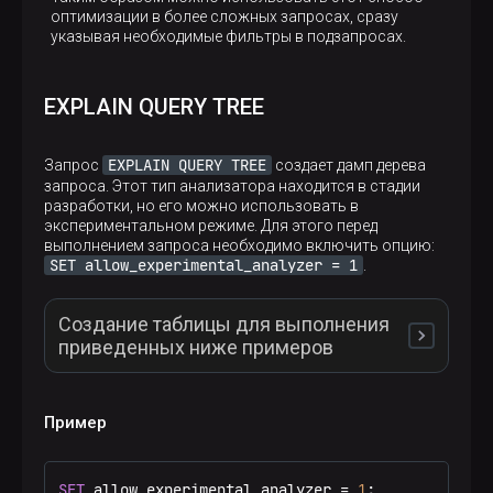
оптимизации в более сложных запросах, сразу
указывая необходимые фильтры в подзапросах.
EXPLAIN QUERY TREE
EXPLAIN QUERY TREE
Запрос
создает дамп дерева
запроса. Этот тип анализатора находится в стадии
разработки, но его можно использовать в
экспериментальном режиме. Для этого перед
выполнением запроса необходимо включить опцию:
SET allow_experimental_analyzer = 1
.
Создание таблицы для выполнения
приведенных ниже примеров
EXPLAIN QUERY TREE
В примерах запросов
,
Пример
приведенных ниже, используется тестовая таблица
с данными о просмотрах страниц,
сгенерированными случайным образом. Чтобы
SET
 allow_experimental_analyzer 
=
1
;