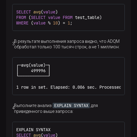
SELECT
avg
(
value
FROM
 (
SELECT
value
FROM
WHERE
 (
value
%
10
) 
=
1
;
В результате выполнения запроса видно, что ADQM
обработал только 100 тысяч строк, а не 1 миллион:
┌─avg(value)─┐

│     499996 │

└────────────┘

1 row in set. Elapsed: 0.006 sec. Processed 100.0
EXPLAIN SYNTAX
Выполните анализ
для
приведенного выше запроса:
SELECT
avg
(
value