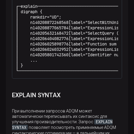
┌─explain─────────────────────────────────────────
│ digraph {                                       
│     rankdir="UD";                               
│     n140208872268568[label="SelectWithUnionQuery
│     n140208877065784[label="ExpressionList (chil
│     n140205632168472[label="SelectQuery (childre
│     n140206404082776[label="ExpressionList (chil
│     n140206025898776[label="Function sum (alias 
│     n140206026032952[label="ExpressionList (chil
│     n140205801742360[label="Identifier number"];
│     ...                                         
│ }                                               
└────────────────────────────────────────────────
EXPLAIN SYNTAX
При выполнении запросов ADQM может
автоматически переписывать их синтаксис для
EXPLAIN
улучшения производительности. Запрос
SYNTAX
позволяет посмотреть применяемые ADQM
синтаксические оптимизации — в дальнейшем их