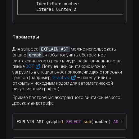
│       Identifier number                         
│       Literal UInt64_2                          
└────────────────────────────────────────────────
Параметры
EXPLAIN AST
Для запроса
можно использовать
graph
опцию
, чтобы получить абстрактное
синтаксическое дерево в виде графа, описанного на
языке
DOT
. Полученный синтаксис можно
загрузить в специальное приложение для отрисовки
графов (например,
Graphviz
— пакет утилит с
открытым исходным кодом для автоматической
визуализации графов).
Пример построения абстрактного синтаксического
дерева в виде графа:
EXPLAIN AST graph
=
1
SELECT
sum
(number) 
AS
 test_su