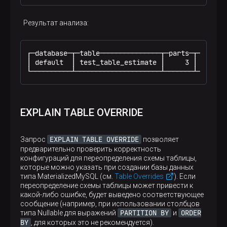
  n2 -> n3 [label=""];

  n1 -> n2 [label=""];

  n3 -> n4 [label=""];

Результат анализа:
  n4 -> n5 [label=""];

  n5 -> n6 [label="× 8"];

}
┌─database─┬─table───────────────┬─parts─┬─rows─┬─
│ default  │ test_table_estimate │     3 │  384 │ 
└──────────┴─────────────────────┴───────┴──────┴
EXPLAIN TABLE OVERRIDE
EXPLAIN TABLE OVERRIDE
Запрос
позволяет
предварительно проверить корректность
конфигураций для переопределения схемы таблицы,
которые можно указать при создании базы данных
типа MaterializedMySQL (см.
Table Overrides
). Если
переопределение схемы таблицы может привести к
какой-либо ошибке, будет выведено соответствующее
сообщение (например, при использовании столбцов
PARTITION BY
ORDER
типа Nullable для выражений
и
BY
, для которых это не рекомендуется).