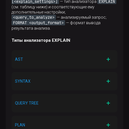
[<explain_settings>]
EXPLAIN
— тип анализатора
(см. таблицу ниже) и соответствующие ему
дополнительные настройки;
<query_to_analyze>
— анализируемый запрос;
FORMAT <output_format>
— формат вывода
результата анализа.
Типы анализатора EXPLAIN
AST
Результат выполнения EXPLAIN
Абстрактное синтаксическое дерево запроса
SYNTAX
Результат выполнения EXPLAIN
Оптимизированная версия синтаксиса запроса, на
QUERY TREE
которую ADQM заменит исходный текст запроса
при его выполнении
Результат выполнения EXPLAIN
Дерево запроса после его оптимизации
PLAN