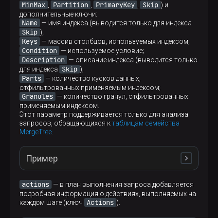
MinMax
SELECT
Partition
sum
(number) 
PrimaryKey
AS
Skip
,
,
,
) и
│   Aggregating                               │
                  ARGUMENTS

FROM
 numbers(
5
) 
GROUP
BY
 number 
%
2
;
дополнительные ключи:
│     Expression (Before GROUP BY)            │
                    LIST id: 7, nodes: 1

Name
— имя индекса (выводится только для индекса
│       ReadFromStorage (SystemNumbers)       │
                      COLUMN id: 8, column_name:
Skip
);
└─────────────────────────────────────────────
  LIMIT

Keys
— массив столбцов, используемых индексом;
    CONSTANT id: 17, constant_value: UInt64_3, 
Condition
┌─explain───────────────┐

— используемое условие;
Description
│ Expression            │

— описание индекса (выводится только
│   Aggregating         │

Skip
для индекса
);
EXPLAIN header = 1
│     Expression        │

Parts
— количество кусков данных,
│       ReadFromStorage │

EXPLAIN header 
=
1
отфильтрованных применяемым индексом;
└───────────────────────┘
SELECT
sum
(number) 
AS
Granules
— количество гранул, отфильтрованных
FROM
 numbers(
5
) 
GROUP
BY
 number 
%
2
;
применяемым индексом.
Этот параметр поддерживается только для анализа
запросов, обращающихся к
таблицам семейства
MergeTree
EXPLAIN description = 1 (по умолчанию)
.
┌─explain─────────────────────────────────────┐
│ Expression ((Projection + Before ORDER BY)) │
Пример
SELECT
sum
(number) 
AS
│ Header: test_sums UInt64                    │
FROM
 numbers(
5
) 
GROUP
BY
 number 
%
2
;
│   Aggregating                               │
│   Header: modulo(number, 2) UInt8           │
actions
— в план выполнения запроса добавляется
│           sum(number) UInt64                │
подробная информация о действиях, выполняемых на
│     Expression (Before GROUP BY)            │
Actions
каждом шаге (ключ
).
│     Header: number UInt64                   │
┌─explain─────────────────────────────────────┐
│             modulo(number, 2) UInt8         │
EXPLAIN indexes 
=
0
│ Expression ((Projection + Before ORDER BY)) │