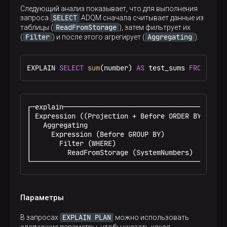
Следующий анализ показывает, что для выполнения
SELECT
запроса
ADQM сначала считывает данные из
Pass 1 QueryAnalysis - Resolve type for each que
ReadFromStorage
таблицы (
), затем фильтрует их
Pass 2 FunctionToSubcolumns - Rewrite function t
Filter
Aggregating
(
) и после этого агрегирует (
).
Pass 3 CountDistinct - Optimize single countDist
QUERY id: 0

  PROJECTION COLUMNS

EXPLAIN 
SELECT
sum
(number) 
AS
 test_sums 
FROM
 numb
    page_name String

    month Date

    page_view_count UInt64

  PROJECTION

    LIST id: 1, nodes: 3

┌─explain─────────────────────────────────────┐

      COLUMN id: 2, column_name: page_name, resu
│ Expression ((Projection + Before ORDER BY)) │

      FUNCTION id: 4, function_name: toDate, fun
│   Aggregating                               │

        ARGUMENTS

│     Expression (Before GROUP BY)            │

          LIST id: 5, nodes: 1

│       Filter (WHERE)                        │

            FUNCTION id: 6, function_name: toSta
│         ReadFromStorage (SystemNumbers)     │

              ARGUMENTS

└─────────────────────────────────────────────┘
                LIST id: 7, nodes: 1

                  COLUMN id: 8, column_name: tim
      FUNCTION id: 9, function_name: count, func
Параметры
  JOIN TREE

    TABLE id: 3, table_name: default.page_views

  WHERE

EXPLAIN PLAN
В запросах
можно использовать
    FUNCTION id: 10, function_name: equals, func