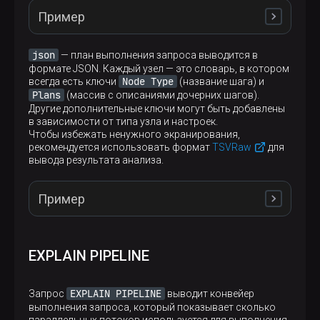
│       ReadFromStorage (SystemNumbers)       │
SELECT
sum
(
value
│   Aggregating                               │
Пример
│       Header: number UInt64                 │
FROM
│     Expression (Before GROUP BY)            │
└─────────────────────────────────────────────
WHERE
 (
value
%
10
) 
=
1
;
│       ReadFromStorage (SystemNumbers)       │
└─────────────────────────────────────────────
json
— план выполнения запроса выводится в
формате JSON. Каждый узел — это словарь, в котором
Node Type
всегда есть ключи
(название шага) и
┌─explain──────────────────────────────────────
Plans
(массив с описаниями дочерних шагов).
│ Expression ((Projection + Before ORDER BY))  
SELECT
sum
(number) 
AS
Другие дополнительные ключи могут быть добавлены
│   Aggregating                                
FROM
 numbers(
5
) 
GROUP
BY
 number 
%
2
;
в зависимости от типа узла и настроек.
│     Expression (Before GROUP BY)             
Чтобы избежать ненужного экранирования,
│       Filter (WHERE)                         
рекомендуется использовать формат
TSVRaw
для
│         ReadFromMergeTree (default.test_table
вывода результата анализа.
└─────────────────────────────────────────────
┌─explain─────────────────────────────────────┐
│ Expression ((Projection + Before ORDER BY)) │
Пример
│   Aggregating                               │
│     Expression (Before GROUP BY)            │
EXPLAIN actions = 1
│       ReadFromStorage (SystemNumbers)       │
└─────────────────────────────────────────────
EXPLAIN indexes 
=
1
EXPLAIN PIPELINE
SELECT
sum
(
value
FROM
WHERE
 (
value
%
10
) 
=
1
;
SELECT
sum
(number) 
AS
EXPLAIN PIPELINE
Запрос
выводит конвейер
EXPLAIN actions = 1
FROM
 numbers(
5
) 
GROUP
BY
 number 
%
2
;
выполнения запроса, который показывает сколько