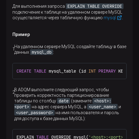
EXPLAIN TABLE OVERRIDE
Для выполнения запроса
подключение к таблице на удаленном сервере MySQL
осуществляется через табличную функцию
mysql
.
Пример
На удаленном сервере MySQL создайте таблицу в базе
mysql_db
данных
:
CREATE
TABLE
 mysql_table (id 
INT
PRIMARY
 KEY, 
dat
В ADQM выполните следующий запрос, чтобы
проверить корректность партиционирование
date
<host>:
таблицы по столбцу
(замените
<port>
<user_name>
на адрес сервера MySQL, а
и
<user_password>
на имя пользователя и пароль
для доступа к базе данных MySQL):
EXPLAIN 
TABLE
 OVERRIDE mysql(
'<host>:<port>'
, 
'my