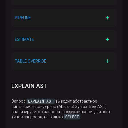
Результат выполнения EXPLAIN
EXPLAIN
План выполнения запроса. Этот тип
PIPELINE
используется по умолчанию
Результат выполнения EXPLAIN
Конвейер выполнения запроса
ESTIMATE
Результат выполнения EXPLAIN
Оценка числа строк, засечек (marks) и кусков
TABLE OVERRIDE
данных, которые будут обработаны при
выполнении запроса
Результат выполнения EXPLAIN
Предварительная проверка настроек
переопределения схемы таблицы для движка баз
EXPLAIN AST
данных MaterializedMySQL
EXPLAIN AST
Запрос
выводит абстрактное
синтаксическое дерево (Abstract Syntax Tree, AST)
анализируемого запроса. Поддерживается для всех
SELECT
типов запросов, не только
.