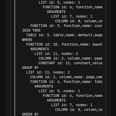
│           LIST id: 5, nodes: 1                 
│             FUNCTION id: 6, function_name: toSt
│               ARGUMENTS                        
│                 LIST id: 7, nodes: 1           
│                   COLUMN id: 8, column_name: ti
│       FUNCTION id: 9, function_name: count, fun
│   JOIN TREE                                    
│     TABLE id: 3, table_name: default.page_views
│   WHERE                                        
│     FUNCTION id: 10, function_name: equals, fun
│       ARGUMENTS                                
│         LIST id: 11, nodes: 2                  
│           COLUMN id: 2, column_name: page_name,
│           CONSTANT id: 12, constant_value: 'lan
│   GROUP BY                                     
│     LIST id: 13, nodes: 2                      
│       COLUMN id: 2, column_name: page_name, res
│       FUNCTION id: 4, function_name: toDate, fu
│         ARGUMENTS                              
│           LIST id: 5, nodes: 1                 
│             FUNCTION id: 6, function_name: toSt
│               ARGUMENTS                        
│                 LIST id: 7, nodes: 1           
│                   COLUMN id: 8, column_name: ti
│   ORDER BY                                     