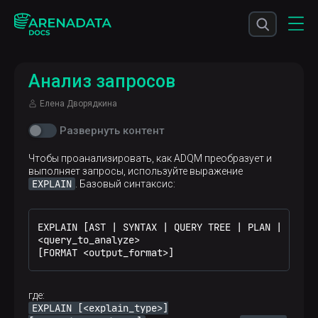
Анализ запросов
Елена Дворядкина
Развернуть контент
Чтобы проанализировать, как ADQM преобразует и
выполняет запросы, используйте выражение
EXPLAIN
. Базовый синтаксис:
EXPLAIN [AST 
|
 SYNTAX 
|
 QUERY TREE 
|
 PLAN 
|
 PIPEL
<
query_to_analyze
>
[FORMAT 
<
output_format
>
]
где:
EXPLAIN [<explain_type>]