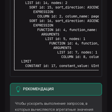
│     LIST id: 14, nodes: 2                      
│       SORT id: 15, sort_direction: ASCENDING, w
│         EXPRESSION                             
│           COLUMN id: 2, column_name: page_name,
│       SORT id: 16, sort_direction: ASCENDING, w
│         EXPRESSION                             
│           FUNCTION id: 4, function_name: toDate
│             ARGUMENTS                          
│               LIST id: 5, nodes: 1             
│                 FUNCTION id: 6, function_name: 
│                   ARGUMENTS                    
│                     LIST id: 7, nodes: 1       
│                       COLUMN id: 8, column_name
│   LIMIT                                        
│     CONSTANT id: 17, constant_value: UInt64_3, 
└────────────────────────────────────────────────
РЕКОМЕНДАЦИЯ
Чтобы ускорить выполнение запросов, в
которых вычисляются агрегатные значения