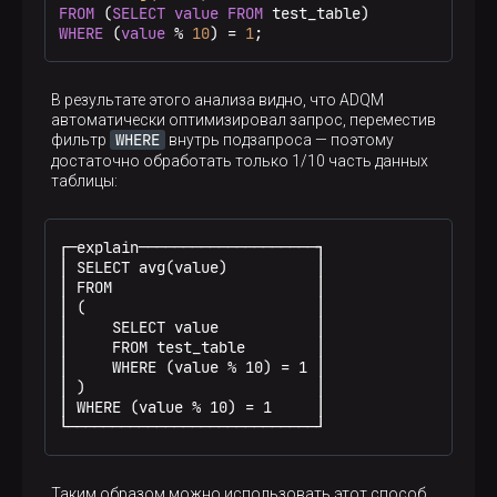
FROM
 (
SELECT
value
FROM
WHERE
 (
value
%
10
) 
=
1
;
В результате этого анализа видно, что ADQM
автоматически оптимизировал запрос, переместив
WHERE
фильтр
внутрь подзапроса — поэтому
достаточно обработать только 1/10 часть данных
таблицы:
┌─explain────────────────────┐

│ SELECT avg(value)          │

│ FROM                       │

│ (                          │

│     SELECT value           │

│     FROM test_table        │

│     WHERE (value % 10) = 1 │

│ )                          │

│ WHERE (value % 10) = 1     │

└────────────────────────────┘
Таким образом можно использовать этот способ