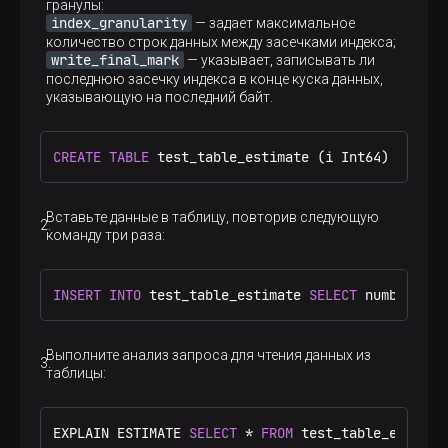
      { rank = same;

    n140205788048536[label="ExpressionTransform"
гранулы:
        n2 [label="Limit"];

    n140205620512152[label="ExpressionTransform"
index_granularity
— задает максимальное
        n1 [label="Numbers"];

    n140206023882392[label="ExpressionTransform"
количество строк данных между засечками индекса;
      }

    n140206024060696[label="ExpressionTransform"
write_final_mark
— указывает, записывать ли
    }

    n140205620509080[label="ExpressionTransform"
последнюю засечку индекса в конце куска данных,
    subgraph cluster_2 {

    n140205717371544[label="ExpressionTransform"
указывающую на последний байт.
      label ="Expression";

    n140206023882008[label="ExpressionTransform"
      style=filled;

  }

      color=lightgrey;

  n140206024061464 -> n140205465170584;

CREATE
TABLE
 test_table_estimate (i Int64) ENGINE
      node [style=filled,color=white];

  n140205465170584 -> n140205620507928;

      { rank = same;

  n140205620507928 -> n140205801688600;

        n3 [label="ExpressionTransform"];

  n140205801688600 -> n140205649781464;

      }

Вставьте данные в таблицу, повторив следующую
  n140205649781464 -> n140205630520728;

    }

команду три раза:
  n140205649781464 -> n140205788048536;

    subgraph cluster_3 {

  n140205649781464 -> n140205620512152;

      label ="Aggregating";

  n140205649781464 -> n140206023882392;

      style=filled;

  n140205649781464 -> n140206024060696;

INSERT
INTO
 test_table_estimate 
SELECT
 number 
FRO
      color=lightgrey;

  n140205649781464 -> n140205620509080;

      node [style=filled,color=white];

  n140205649781464 -> n140205717371544;

      { rank = same;

  n140205649781464 -> n140206023882008;

Выполните анализ запроса для чтения данных из
        n4 [label="AggregatingTransform"];

}
таблицы:
        n5 [label="Resize"];

      }

    }

EXPLAIN ESTIMATE 
  }

SELECT
*
FROM
 test_table_estimat