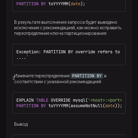
PARTITION
BY
 toYYYYMM(
date
);
В результате выполнения запроса будет выведено
исключение с рекомендацией, как можно исправить
переопределение ключа партиционирования:
Exception: PARTITION BY override refers to nullab
....`
PARTITION BY
Измените переопределение
в
соответствии с указанной рекомендацией:
EXPLAIN 
TABLE
 OVERRIDE mysql(
'<host>:<port>'
, 
'my
PARTITION
BY
 toYYYYMM(assumeNotNull(
date
));
Вывод: