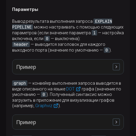
      "Plans": [

        {

Параметры
          "Node Type": "Aggregating",

          "Plans": [

EXPLAIN
Вывод результата выполнения запроса
            {

PIPELINE
можно настраивать с помощью следующих
              "Node Type": "Expression",

1
параметров (если значение параметра
— настройка
              "Description": "Before GROUP BY",
0
включена, если
— выключена):
              "Plans": [

header
— выводится заголовок для каждого
                {

0
выходного порта (значение по умолчанию —
).
                  "Node Type": "ReadFromStorage
                  "Description": "SystemNumbers
                }

Пример
              ]

            }

          ]

graph
— конвейер выполнения запроса выводится в
        }

виде описанного на языке
DOT
графа (значение по
EXPLAIN PIPELINE header 
=
1
      ]

0
умолчанию —
). Полученный синтаксис можно
SELECT
sum
(number) 
AS
 test_sums 
FROM
 numbers(
5
)
    }

загрузить в приложение для визуализации графов
  }

(например,
Graphviz
).
]
┌─explain───────────────────────────────────────
Пример
│ (Expression)                                  
│ ExpressionTransform × 8                       
│ Header: test_sums UInt64: test_sums UInt64 UIn