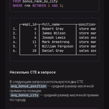
FROM
WHERE
 rnk 
BETWEEN
1
AND
3
;
   ┌─empl_id─┬─full_name────────┬─position───────
1. │       4 │ Robert Gray      │ store manager  
2. │       1 │ James Wilson     │ store manager  
3. │       6 │ Joseph Lewis     │ sales assistant
4. │      11 │ Mark Armstrong   │ store manager  
5. │       7 │ William Ferguson │ store manager  
6. │      10 │ Daniel Gray      │ sales assistant
   └─────────┴──────────────────┴────────────────
Несколько CTE в запросе
В следующем запросе используются два CTE:
avg_bonus_position
— средний размер месячной
премии по позиции;
avg_bonus_city
— средний размер месячной премии
по городу.