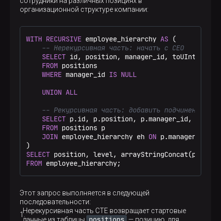
сотрудники на различных позициях в
организационной структуре компании:
WITH
RECURSIVE
 employee_hierarchy 
AS
 (

-- Нерекурсивная часть: начать с CEO
SELECT
 id, position, manager_id, toUInt16(
0
) 
FROM
 positions

WHERE
 manager_id 
IS
NULL
UNION
ALL
-- Рекурсивная часть: добавить подчиненных
SELECT
 p.id, p.position, p.manager_id, eh.lev
FROM
 positions p

JOIN
 employee_hierarchy eh 
ON
 p.manager_id 
=
 
SELECT
 position, level, arrayStringConcat(path, 
'
FROM
 employee_hierarchy;
Этот запрос выполняется в следующей
последовательности:
Нерекурсивная часть CTE возвращает стартовые
positions
данные из таблицы
— позицию, для