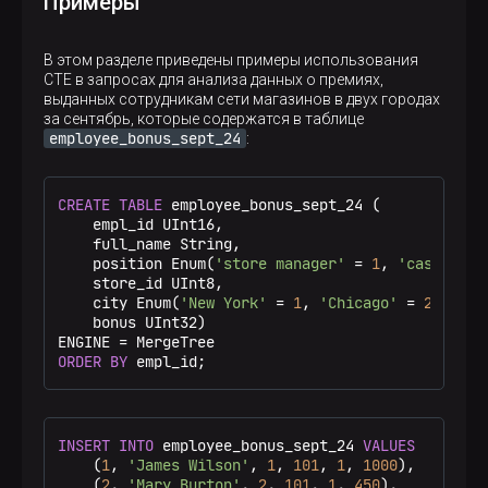
Примеры
В этом разделе приведены примеры использования
CTE в запросах для анализа данных о премиях,
выданных сотрудникам сети магазинов в двух городах
за сентябрь, которые содержатся в таблице
employee_bonus_sept_24
:
CREATE
TABLE
 employee_bonus_sept_24 (

    empl_id UInt16,

    full_name String,

    position Enum(
'store manager'
=
1
, 
'cashier'
    store_id UInt8,

    city Enum(
'New York'
=
1
, 
'Chicago'
=
2
),

    bonus UInt32)

ENGINE 
=
ORDER
BY
 empl_id;
INSERT
INTO
 employee_bonus_sept_24 
VALUES
    (
1
, 
'James Wilson'
, 
1
, 
101
, 
1
, 
1000
),

    (
2
, 
'Mary Burton'
, 
2
, 
101
, 
1
, 
450
),
