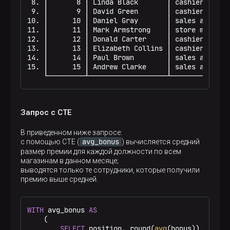
 8. │       8 │ Linda Black       │ cashier      
 9. │       9 │ David Green       │ cashier      
10. │      10 │ Daniel Gray       │ sales assista
11. │      11 │ Mark Armstrong    │ store manager
12. │      12 │ Donald Carter     │ cashier      
13. │      13 │ Elizabeth Collins │ cashier      
14. │      14 │ Paul Brown        │ sales assista
15. │      15 │ Andrew Clarke     │ sales assista
    └─────────┴───────────────────┴──────────────
Запрос с CTE
В приведенном ниже запросе:
avg_bonus
с помощью CTE (
) вычисляется средний
размер премии для каждой должности по всем
магазинам в данном месяце;
выводятся только те сотрудники, которые получили
премию выше средней.
WITH
 avg_bonus 
AS
    (

SELECT
 position, round(
avg
(bonus)) 
AS
 pos