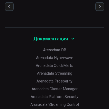
   ┌─i─┬─factorial─┐

1. │ 1 │         1 │

   └───┴───────────┘

   ┌─i─┬─factorial─┐

2. │ 2 │         2 │

   └───┴───────────┘

   ┌─i─┬─factorial─┐

3. │ 3 │         6 │

   └───┴───────────┘

Документация
   ┌─i─┬─factorial─┐

4. │ 4 │        24 │

   └───┴───────────┘

Arenadata DB
   ┌─i─┬─factorial─┐

5. │ 5 │       120 │

Arenadata Hyperwave
   └───┴───────────┘

Arenadata QuickMarts
   ┌─i─┬─factorial─┐

6. │ 6 │       720 │

Arenadata Streaming
   └───┴───────────┘
Arenadata Prosperity
Arenadata Cluster Manager
Arenadata Platform Security
Arenadata Streaming Control