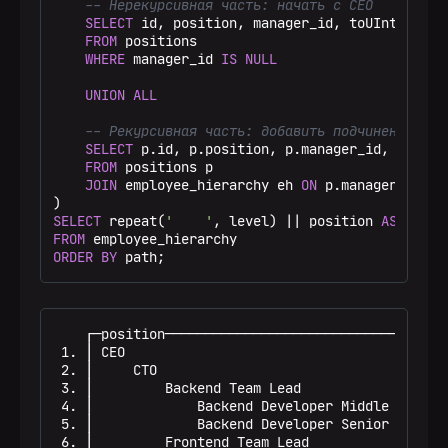
-- Нерекурсивная часть: начать с CEO
SELECT
 id, position, manager_id, toUInt16(
0
) 
FROM
 positions

WHERE
 manager_id 
IS
NULL
UNION
ALL
-- Рекурсивная часть: добавить подчиненных
SELECT
 p.id, p.position, p.manager_id, eh.lev
FROM
 positions p

JOIN
 employee_hierarchy eh 
ON
 p.manager_id 
=
 
SELECT
 repeat(
'    '
, level) 
||
 position 
AS
 posit
FROM
ORDER
BY
 path;
    ┌─position──────────────────────────────┬─lev
 1. │ CEO                                   │    
 2. │     CTO                               │    
 3. │         Backend Team Lead             │    
 4. │             Backend Developer Middle  │    
 5. │             Backend Developer Senior  │    
 6. │         Frontend Team Lead            │    