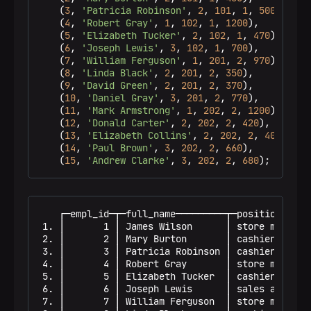
    (
3
, 
'Patricia Robinson'
, 
2
, 
101
, 
1
, 
500
),

    (
4
, 
'Robert Gray'
, 
1
, 
102
, 
1
, 
1200
),

    (
5
, 
'Elizabeth Tucker'
, 
2
, 
102
, 
1
, 
470
),

    (
6
, 
'Joseph Lewis'
, 
3
, 
102
, 
1
, 
700
),

    (
7
, 
'William Ferguson'
, 
1
, 
201
, 
2
, 
970
),

    (
8
, 
'Linda Black'
, 
2
, 
201
, 
2
, 
350
),

    (
9
, 
'David Green'
, 
2
, 
201
, 
2
, 
370
),

    (
10
, 
'Daniel Gray'
, 
3
, 
201
, 
2
, 
770
),

    (
11
, 
'Mark Armstrong'
, 
1
, 
202
, 
2
, 
1200
),

    (
12
, 
'Donald Carter'
, 
2
, 
202
, 
2
, 
420
),

    (
13
, 
'Elizabeth Collins'
, 
2
, 
202
, 
2
, 
400
),

    (
14
, 
'Paul Brown'
, 
3
, 
202
, 
2
, 
660
),

    (
15
, 
'Andrew Clarke'
, 
3
, 
202
, 
2
, 
680
);
    ┌─empl_id─┬─full_name─────────┬─position─────
 1. │       1 │ James Wilson      │ store manager
 2. │       2 │ Mary Burton       │ cashier      
 3. │       3 │ Patricia Robinson │ cashier      
 4. │       4 │ Robert Gray       │ store manager
 5. │       5 │ Elizabeth Tucker  │ cashier      
 6. │       6 │ Joseph Lewis      │ sales assista
 7. │       7 │ William Ferguson  │ store manager