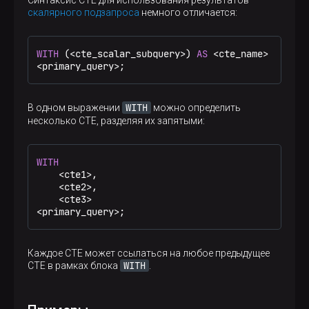
Синтаксис CTE для использования результатов
скалярного подзапроса
немного отличается:
WITH
 (
<
cte_scalar_subquery
>
) 
AS
<
cte_name
>
<
primary_query
>
;
WITH
В одном выражении
можно определить
несколько CTE, разделяя их запятыми:
WITH
<
cte1
>
,

<
cte2
>
,

<
cte3
>
<
primary_query
>
;
Каждое CTE может ссылаться на любое предыдущее
WITH
CTE в рамках блока
.