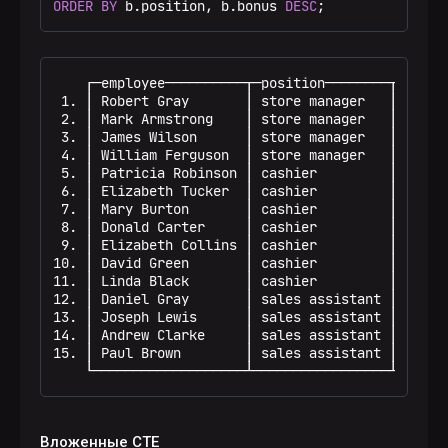
ORDER
BY
 b.position, b.bonus 
DESC
;
    ┌─employee──────────┬─position────────┬─store
 1. │ Robert Gray       │ store manager   │   102
 2. │ Mark Armstrong    │ store manager   │   202
 3. │ James Wilson      │ store manager   │   101
 4. │ William Ferguson  │ store manager   │   201
 5. │ Patricia Robinson │ cashier         │   101
 6. │ Elizabeth Tucker  │ cashier         │   102
 7. │ Mary Burton       │ cashier         │   101
 8. │ Donald Carter     │ cashier         │   202
 9. │ Elizabeth Collins │ cashier         │   202
10. │ David Green       │ cashier         │   201
11. │ Linda Black       │ cashier         │   201
12. │ Daniel Gray       │ sales assistant │   201
13. │ Joseph Lewis      │ sales assistant │   102
14. │ Andrew Clarke     │ sales assistant │   202
15. │ Paul Brown        │ sales assistant │   202
    └───────────────────┴─────────────────┴──────
Вложенные CTE