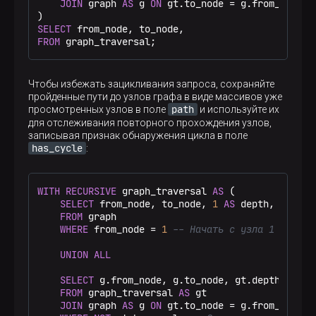
JOIN
 graph 
AS
 g 
ON
 gt.to_node 
=
 g.from_node

SELECT
FROM
 graph_traversal;
Чтобы избежать зацикливания запроса, сохраняйте
пройденные пути до узлов графа в виде массивов уже
path
просмотренных узлов в поле
и используйте их
для отслеживания повторного прохождения узлов,
записывая признак обнаружения цикла в поле
has_cycle
:
WITH
RECURSIVE
 graph_traversal 
AS
 (

SELECT
 from_node, to_node, 
1
AS
 depth, [from_
FROM
 graph

WHERE
 from_node 
=
1
-- Начать с узла 1
UNION
ALL
SELECT
 g.from_node, g.to_node, gt.depth 
+
1
, 
FROM
 graph_traversal 
AS
 gt

JOIN
 graph 
AS
 g 
ON
 gt.to_node 
=
 g.from_node
