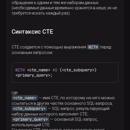
обращение к одним и тем же наборам данных
(необходимые данные временно хранятся в кеше, их не
требуется искать каждый раз).
Синтаксис CTE
WITH
CTE создается с помощью выражения
перед
основным запросом:
WITH
<
cte_name
>
AS
 (
<
cte_subquery
>
<
primary_query
>
;
где:
<cte_name>
— имя CTE, по которому на него можно
ссылаться в других частях основного SQL-запроса;
<cte_subquery>
— SQL-запрос, результирующий
набор данных которого заполняет CTE;
<primary_query>
— основной SQL-запрос,
использующий CTE.