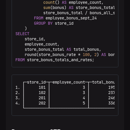
count
() 
AS
 employee_count,

sum
(bonus) 
AS
 store_bonus_total,

            store_bonus_total 
/
 bonus_all_stores 
FROM
 employee_bonus_sept_24

GROUP
BY
 store_id

SELECT
    store_id,

    employee_count,

    store_bonus_total 
AS
 total_bonus,

    round(store_bonus_rate 
*
100
, 
2
) 
AS
FROM
 store_bonus_totals_and_rates;
   ┌─store_id─┬─employee_count─┬─total_bonus─┬─bon
1. │      101 │              3 │        1950 │    
2. │      102 │              3 │        2370 │    
3. │      201 │              4 │        2460 │    
4. │      202 │              5 │        3360 │    
   └──────────┴────────────────┴─────────────┴───