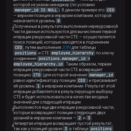
которой не указан менеджер (по условию
manager_id IS NULL
CEO
). В данном примере это
— верхняя позиция в иерархии компании, которой
0
назначается уровень
.
Полученные в результате выполнения нерекурсивной
части данные используются для вычисления первой
итерации рекурсивной части CTE — осуществляется
поиск позиций, которые находятся в подчинении
CEO
, путем выполнения
JOIN
для таблицы
positions
employee_hierarchy
и CTE
по ключу
positions.manager_id =
соединения
employee_hierarchy.id
. Таким образом, первая
итерация рекурсивной части CTE возвращает
CTO
manager_id
позицию
(для которой значение
CEO
равно идентификатору позиции
) и присваивает
1
ей уровень
в иерархии компании. Результат этой
итерации добавляется в результирующую выборку
CTE и будет использоваться в качестве входных
значений для следующей итерации.
Выполняются еще две итерации рекурсивной части,
которые возвращают позиции следующих двух
2
3
уровней в иерархии компании —
и
.
Четвертая итерация возвращает пустой результат,
3
positions
так как у позиций уровня
в таблице