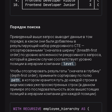
 9. │ Frontend Developer Middle │     3 │ CEO -> 
10. │ Frontend Developer Junior │     3 │ CEO -> 
    └───────────────────────────┴───────┴────────
Порядок поиска
Приведенный выше запрос выводит данные в том
порядке, в каком они были добавлены в
результирующий набор рекурсивного CTE —
отсортированными "сначала в ширину" (breadth-first
order) по уровню вложенности рекурсивного запроса,
который в данном случае соответствует уровню
level
позиции в иерархии компании (
).
Чтобы отсортировать результаты "сначала в глубину"
(depth-first order), примените сортировку по полю
path
, в котором хранится путь до каждой строки в
виде массива уже просмотренных строк (в данном
примере это последовательность всех вышестоящих
позиций в иерархии компании для каждой позиции).
WITH
RECURSIVE
 employee_hierarchy 
AS
 (
