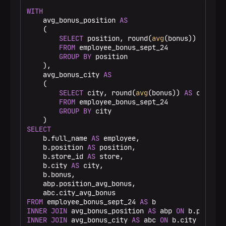
WITH
    avg_bonus_position 
AS
    (

SELECT
 position, round(
avg
(bonus)) 
AS
 pos
FROM
 employee_bonus_sept_24

GROUP
BY
 position

    ),

    avg_bonus_city 
AS
    (

SELECT
 city, round(
avg
(bonus)) 
AS
 city_av
FROM
 employee_bonus_sept_24

GROUP
BY
 city

SELECT
    b.full_name 
AS
 employee,

    b.position 
AS
 position,

    b.store_id 
AS
 store,

    b.city 
AS
 city,

    b.bonus,

    abp.position_avg_bonus,

FROM
 employee_bonus_sept_24 
AS
INNER
JOIN
 avg_bonus_position 
AS
 abp 
ON
 b.positio
INNER
JOIN
 avg_bonus_city 
AS
 abc 
ON
 b.city 
=