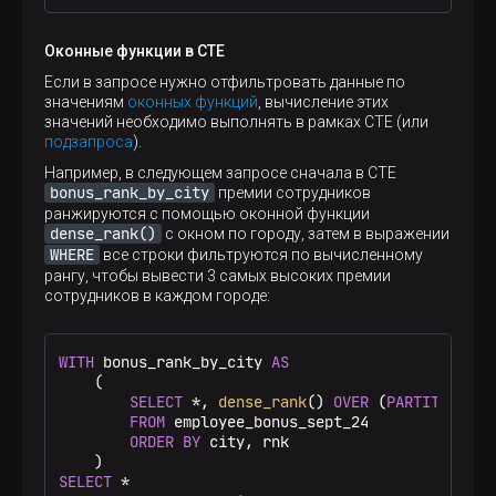
Оконные функции в CTE
Если в запросе нужно отфильтровать данные по
значениям
оконных функций
, вычисление этих
значений необходимо выполнять в рамках CTE (или
подзапроса
).
Например, в следующем запросе сначала в CTE
bonus_rank_by_city
премии сотрудников
ранжируются с помощью оконной функции
dense_rank()
с окном по городу, затем в выражении
WHERE
все строки фильтруются по вычисленному
рангу, чтобы вывести 3 самых высоких премии
сотрудников в каждом городе:
WITH
 bonus_rank_by_city 
AS
    (

SELECT
*
, 
dense_rank
() 
OVER
 (
PARTITION
BY
FROM
 employee_bonus_sept_24

ORDER
BY
 city, rnk

SELECT
*