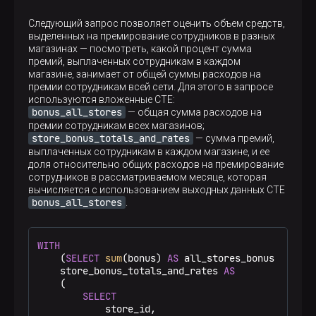
Следующий запрос позволяет оценить объем средств,
выделенных на премирование сотрудников в разных
магазинах — посмотреть, какой процент сумма
премий, выплаченных сотрудникам в каждом
магазине, занимает от общей суммы расходов на
премии сотрудникам всей сети. Для этого в запросе
используются вложенные CTE:
bonus_all_stores
— общая сумма расходов на
премии сотрудникам всех магазинов;
store_bonus_totals_and_rates
— сумма премий,
выплаченных сотрудникам в каждом магазине, и ее
доля относительно общих расходов на премирование
сотрудников в рассматриваемом месяце, которая
вычисляется с использованием выходных данных CTE
bonus_all_stores
.
WITH
    (
SELECT
sum
(bonus) 
AS
 all_stores_bonus 
FROM
 e
    store_bonus_totals_and_rates 
AS
    (

SELECT
            store_id,
