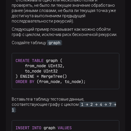
— отслеживать одно или несколько полей и
проверять, не было ли текущее значение обработано
ранее (иными словами, не была ли текущая точка уже
достигнута выполнением предыдущей
последовательности рекурсий).
Следующий пример показывает как можно обойти
граф с циклом, исключив риск бесконечной рекурсии.
graph
Создайте таблицу
:
CREATE
TABLE
 graph (

    from_node UInt32,

    to_node UInt32

) ENGINE 
=
ORDER
BY
 (from_node, to_node);
Вставьте в таблицу тестовые данные,
1 → 2 → 4 → 7 →
соответствующие графу с циклом
1
:
INSERT
INTO
 graph 
VALUES