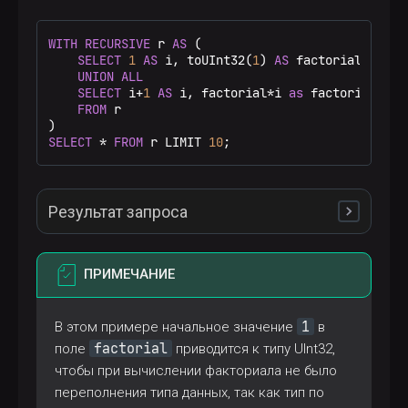
WITH
RECURSIVE
 r 
AS
 (

SELECT
1
AS
 i, toUInt32(
1
) 
AS
 factorial

UNION
ALL
SELECT
 i
+
1
AS
 i, factorial
*
i 
as
 factorial

FROM
 r

SELECT
*
FROM
 r LIMIT 
10
;
Результат запроса
ПРИМЕЧАНИЕ
   ┌─i─┬─factorial─┐

1. │ 1 │         1 │

   └───┴───────────┘

1
В этом примере начальное значение
в
   ┌─i─┬─factorial─┐

2. │ 2 │         2 │

factorial
поле
приводится к типу UInt32,
   └───┴───────────┘

чтобы при вычислении факториала не было
   ┌─i─┬─factorial─┐

переполнения типа данных, так как тип по
3. │ 3 │         6 │
