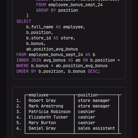
FROM
 employee_bonus_sept_24

GROUP
BY
 position

SELECT
    b.full_name 
AS
 employee,

    b.position,

    b.store_id 
AS
 store,

    b.bonus,

FROM
 employee_bonus_sept_24 
AS
INNER
JOIN
 avg_bonus 
AS
 ab 
ON
 b.position 
=
WHERE
 b.bonus 
>
ORDER
BY
 b.position, b.bonus 
DESC
;
   ┌─employee──────────┬─position────────┬─store─┬
1. │ Robert Gray       │ store manager   │   102 │
2. │ Mark Armstrong    │ store manager   │   202 │
3. │ Patricia Robinson │ cashier         │   101 │
4. │ Elizabeth Tucker  │ cashier         │   102 │
5. │ Mary Burton       │ cashier         │   101 │
6. │ Daniel Gray       │ sales assistant │   201 │
   └───────────────────┴─────────────────┴───────