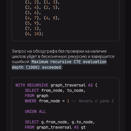
    (
1
, 
2
), (
1
, 
3
),

    (
2
, 
4
), (
2
, 
5
),

    (
3
, 
6
),

    (
4
, 
7
), (
4
, 
8
),

    (
5
, 
9
),

    (
7
, 
1
),

    (
6
, 
10
);
Запрос на обход графа без проверки на наличие
циклов уйдет в бесконечную рекурсию и завершится
Maximum recursive CTE evaluation
ошибкой
depth (1000) exceeded
:
WITH
RECURSIVE
 graph_traversal 
AS
 (

SELECT
 from_node, to_node,

FROM
 graph

WHERE
 from_node 
=
1
-- Начать с узла 1
UNION
ALL
SELECT
 g.from_node, g.to_node,

FROM
 graph_traversal 
AS
 gt
