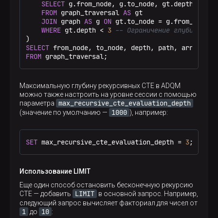
SELECT
 g.from_node, g.to_node, gt.depth 
+
1
, 
   └───────────┴─────────┴───────┴────────────┴─
FROM
 graph_traversal 
AS
 gt

    ┌─from_node─┬─to_node─┬─depth─┬─path────────
JOIN
 graph 
AS
 g 
ON
 gt.to_node 
=
 g.from_node

10. │         7 │       1 │     4 │ [1,2,4,7,1] 
WHERE
 gt.depth 
<
3
-- Ограничение глубины рек
    └───────────┴─────────┴───────┴────────────
SELECT
 from_node, to_node, depth, path, arrayStri
FROM
 graph_traversal;
Максимальную глубину рекурсивных CTE в ADQM
можно также настроить на уровне сессии с помощью
max_recursive_cte_evaluation_depth
параметра
1000
(значение по умолчанию —
), например:
SET
 max_recursive_cte_evaluation_depth 
=
3
;
Использование LIMIT
Еще один способ остановить бесконечную рекурсию
LIMIT
CTE — добавить
в основной запрос. Например,
следующий запрос вычисляет факториал для чисел от
1
10
до
: