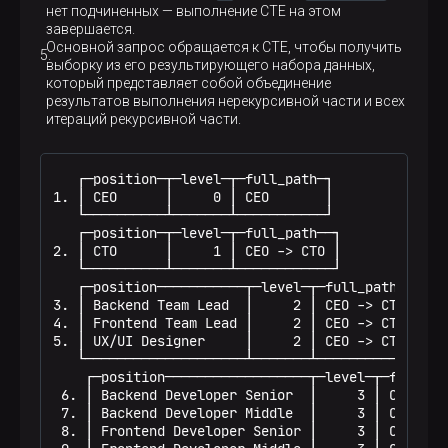
нет подчиненных — выполнение CTE на этом
завершается.
Основной запрос обращается к CTE, чтобы получить
выборку из его результирующего набора данных,
который представляет собой объединение
результатов выполнения нерекурсивной части и всех
итераций рекурсивной части.
   ┌─position─┬─level─┬─full_path─┐

1. │ CEO      │     0 │ CEO       │

   └──────────┴───────┴───────────┘

   ┌─position─┬─level─┬─full_path──┐

2. │ CTO      │     1 │ CEO -> CTO │

   └──────────┴───────┴────────────┘

   ┌─position───────────┬─level─┬─full_path───────
3. │ Backend Team Lead  │     2 │ CEO -> CTO -> Ba
4. │ Frontend Team Lead │     2 │ CEO -> CTO -> Fr
5. │ UX/UI Designer     │     2 │ CEO -> CTO -> UX
   └────────────────────┴───────┴─────────────────
    ┌─position──────────────────┬─level─┬─full_pa
 6. │ Backend Developer Senior  │     3 │ CEO -> 
 7. │ Backend Developer Middle  │     3 │ CEO -> 
 8. │ Frontend Developer Senior │     3 │ CEO -> 