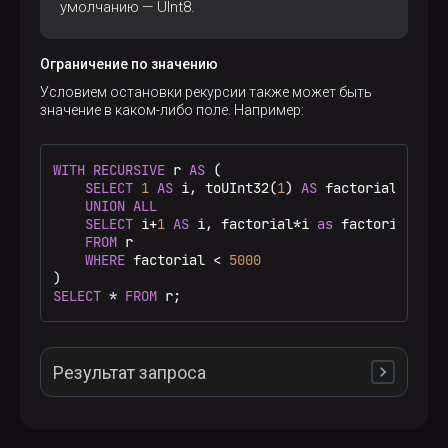
   └───┴───────────┘

умолчанию — UInt8.
   ┌─i─┬─factorial─┐

4. │ 4 │        24 │

   └───┴───────────┘

Ограничение по значению
   ┌─i─┬─factorial─┐

Условием остановки рекурсии также может быть
5. │ 5 │       120 │

значение в каком-либо поле. Например:
   └───┴───────────┘

   ┌─i─┬─factorial─┐

6. │ 6 │       720 │

   └───┴───────────┘

WITH
RECURSIVE
 r 
AS
 (

   ┌─i─┬─factorial─┐

SELECT
1
AS
 i, toUInt32(
1
) 
AS
 factorial

7. │ 7 │      5040 │

UNION
ALL
   └───┴───────────┘

SELECT
 i
+
1
AS
 i, factorial
*
i 
as
 factorial

   ┌─i─┬─factorial─┐

FROM
 r

8. │ 8 │     40320 │

WHERE
 factorial 
<
5000
   └───┴───────────┘

   ┌─i─┬─factorial─┐

SELECT
*
FROM
 r;
9. │ 9 │    362880 │

   └───┴───────────┘

    ┌──i─┬─factorial─┐

10. │ 10 │   3628800 │

Результат запроса
    └────┴───────────┘