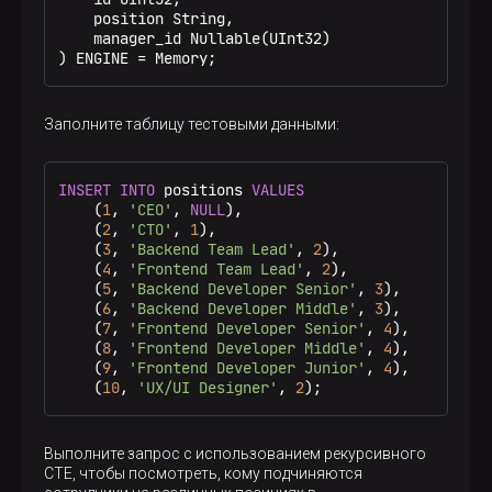
    position String,

    manager_id Nullable(UInt32)

) ENGINE 
=
 Memory;
Заполните таблицу тестовыми данными:
INSERT
INTO
 positions 
VALUES
    (
1
, 
'CEO'
, 
NULL
),

    (
2
, 
'CTO'
, 
1
),

    (
3
, 
'Backend Team Lead'
, 
2
),

    (
4
, 
'Frontend Team Lead'
, 
2
),

    (
5
, 
'Backend Developer Senior'
, 
3
),

    (
6
, 
'Backend Developer Middle'
, 
3
),

    (
7
, 
'Frontend Developer Senior'
, 
4
),

    (
8
, 
'Frontend Developer Middle'
, 
4
),

    (
9
, 
'Frontend Developer Junior'
, 
4
),

    (
10
, 
'UX/UI Designer'
, 
2
);
Выполните запрос с использованием рекурсивного
CTE, чтобы посмотреть, кому подчиняются