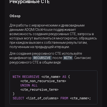
Рекурсивные CTE
Обзор
Для работы с иерархическими и древовидными
данными ADQM/ClickHouse поддерживает
возможность создания рекурсивных CTE, запросы в
которых могут выполняться многократно, обращаясь
при каждом вызове к собственным результатам,
полученным на предыдущей итерации.
Для создания рекурсивного CTE используйте
RECURSIVE
WITH
модификатор
после
. Синтаксис
рекурсивного CTE в общем виде:
WITH
RECURSIVE
<
cte_name
>
AS
 (

<
cte_non_recursive_term
>
UNION
ALL
<
cte_recursive_term
>
SELECT
<
list_of_columns
>
FROM
<
cte_name
>
;