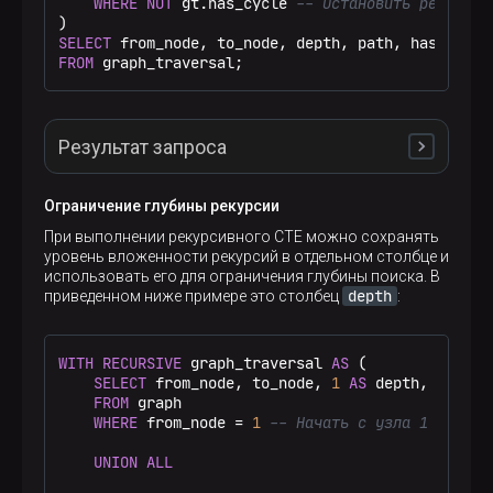
WHERE
NOT
 gt.has_cycle 
-- Остановить рекурсию
SELECT
 from_node, to_node, depth, path, has_cycle
FROM
 graph_traversal;
Результат запроса
Ограничение глубины рекурсии
   ┌─from_node─┬─to_node─┬─depth─┬─path──┬─has_c
При выполнении рекурсивного CTE можно сохранять
1. │         1 │       2 │     1 │ [1,2] │ false
уровень вложенности рекурсий в отдельном столбце и
2. │         1 │       3 │     1 │ [1,3] │ false
использовать его для ограничения глубины поиска. В
   └───────────┴─────────┴───────┴───────┴──────
depth
приведенном ниже примере это столбец
:
   ┌─from_node─┬─to_node─┬─depth─┬─path────┬─has
3. │         2 │       4 │     2 │ [1,2,4] │ fal
4. │         2 │       5 │     2 │ [1,2,5] │ fal
WITH
RECURSIVE
 graph_traversal 
AS
 (

5. │         3 │       6 │     2 │ [1,3,6] │ fal
SELECT
 from_node, to_node, 
1
AS
 depth, [from_
   └───────────┴─────────┴───────┴─────────┴────
FROM
 graph

   ┌─from_node─┬─to_node─┬─depth─┬─path───────┬─
WHERE
 from_node 
=
1
-- Начать с узла 1
6. │         4 │       7 │     3 │ [1,2,4,7]  │ 
7. │         4 │       8 │     3 │ [1,2,4,8]  │ 
UNION
ALL
8. │         5 │       9 │     3 │ [1,2,5,9]  │ 
9. │         6 │      10 │     3 │ [1,3,6,10] │ 