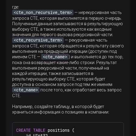
где:
<cte_non_recursive_term>
— нерекурсивная часть
запроса CTE, которая выполняется в первую очередь.
Полученные данные записываются в результирующую
выборку CTE, а также используются как входные
значения для первого вызова рекурсивной части.
<cte_recursive_term>
— рекурсивная часть
запроса CTE, которая обращается к результату своего
выполнения на предыдущей итерации (доступен под
<cte_name>
именем CTE —
) и выполняется до тех пор,
пока она возвращает какие-либо строки. Результат
выполнения рекурсивной части, полученный на
каждой итерации, также записывается в
результирующую выборку CTE, которая будет
доступна в основном запросе под тем же именем
<cte_name>
после того, как отработает весь запрос
CTE.
Например, создайте таблицу, в которой будет
храниться информация о позициях в компании:
CREATE
TABLE
 positions (

    id UInt32,
