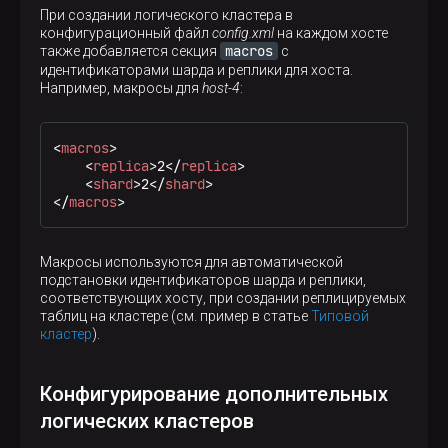
При создании логического кластера в
конфигурационный файл
config.xml
на каждом хосте
macros
также добавляется секция
с
идентификаторами шарда и реплики для хоста.
Например, макросы для
host-4
:
<
macros
>
<
replica
>
2
</
replica
>
<
shard
>
2
</
shard
>
</
macros
>
Макросы используются для автоматической
подстановки идентификаторов шарда и реплики,
соответствующих хосту, при создании реплицируемых
таблиц на кластере (см. пример в статье
Типовой
кластер
).
Конфигурирование дополнительных
логических кластеров