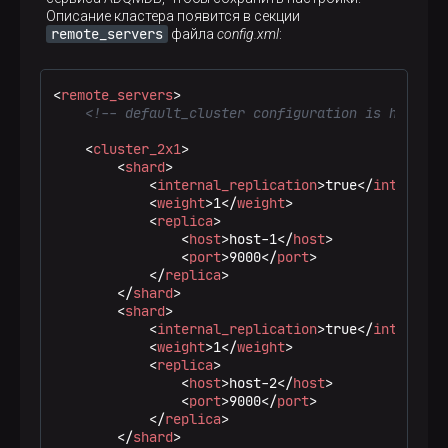
Описание кластера появится в секции
remote_servers
файла
config.xml
:
<
remote_servers
>
<!-- default_cluster configuration is here --
<
cluster_2x1
>
<
shard
>
<
internal_replication
>
true
</
internal_
<
weight
>
1
</
weight
>
<
replica
>
<
host
>
host-1
</
host
>
<
port
>
9000
</
port
>
</
replica
>
</
shard
>
<
shard
>
<
internal_replication
>
true
</
internal_
<
weight
>
1
</
weight
>
<
replica
>
<
host
>
host-2
</
host
>
<
port
>
9000
</
port
>
</
replica
>
</
shard
>