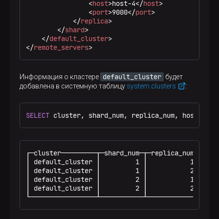
<
host
>
host-4
</
host
>
<
port
>
9000
</
port
>
</
replica
>
</
shard
>
</
default_cluster
>
</
remote_servers
>
default_cluster
Информация о кластере
будет
добавлена в системную таблицу
system.clusters
:
SELECT
 cluster, shard_num, replica_num, host_name
┌─cluster─────────┬─shard_num─┬─replica_num─┬─host
│ default_cluster │         1 │           1 │ host
│ default_cluster │         1 │           2 │ host
│ default_cluster │         2 │           1 │ host
│ default_cluster │         2 │           2 │ host
└─────────────────┴───────────┴─────────────┴────