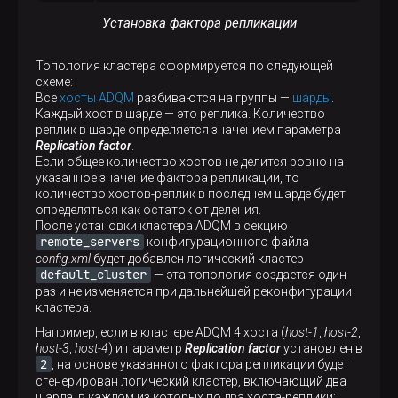
Установка фактора репликации
Топология кластера сформируется по следующей
схеме:
Все
хосты ADQM
разбиваются на группы —
шарды
.
Каждый хост в шарде — это реплика. Количество
реплик в шарде определяется значением параметра
Replication factor
.
Если общее количество хостов не делится ровно на
указанное значение фактора репликации, то
количество хостов-реплик в последнем шарде будет
определяться как остаток от деления.
После установки кластера ADQM в секцию
remote_servers
конфигурационного файла
config.xml
будет добавлен логический кластер
default_cluster
— эта топология создается один
раз и не изменяется при дальнейшей реконфигурации
кластера.
Например, если в кластере ADQM 4 хоста (
host-1
,
host-2
,
host-3
,
host-4
) и параметр
Replication factor
установлен в
2
, на основе указанного фактора репликации будет
сгенерирован логический кластер, включающий два
шарда, в каждом из которых по два хоста-реплики: