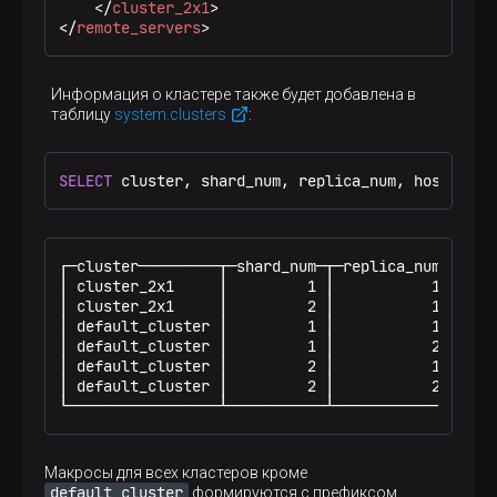
</
cluster_2x1
>
</
remote_servers
>
Информация о кластере также будет добавлена в
таблицу
system.clusters
:
SELECT
 cluster, shard_num, replica_num, host_name
┌─cluster─────────┬─shard_num─┬─replica_num─┬─host
│ cluster_2x1     │         1 │           1 │ host
│ cluster_2x1     │         2 │           1 │ host
│ default_cluster │         1 │           1 │ host
│ default_cluster │         1 │           2 │ host
│ default_cluster │         2 │           1 │ host
│ default_cluster │         2 │           2 │ host
└─────────────────┴───────────┴─────────────┴────
Макросы для всех кластеров кроме
default_cluster
формируются с префиксом