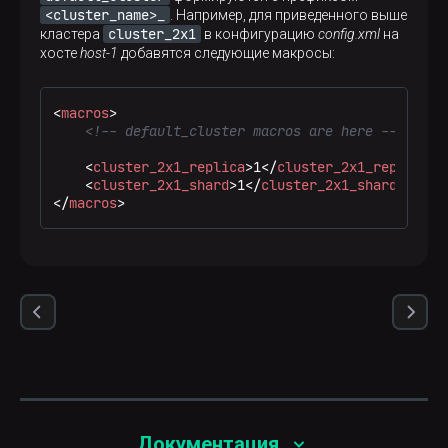
<cluster_name>_
. Например, для приведенного выше
cluster_2x1
кластера
в конфигурацию
config.xml
на
хосте
host-1
добавятся следующие макросы:
<
macros
>
<!-- default_cluster macros are here -->
<
cluster_2x1_replica
>
1
</
cluster_2x1_replica
>
<
cluster_2x1_shard
>
1
</
cluster_2x1_shard
>
</
macros
>
Документация