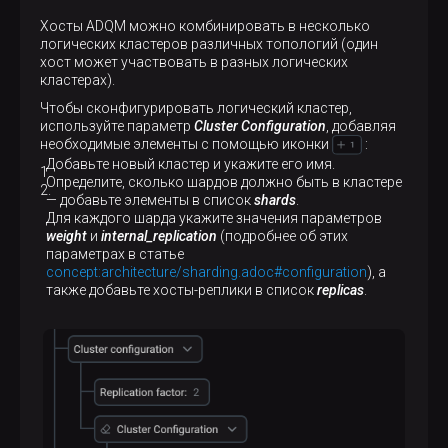
Хосты ADQM можно комбинировать в несколько
логических кластеров различных топологий (один
хост может участвовать в разных логических
кластерах).
Чтобы сконфигурировать логический кластер,
используйте параметр
Cluster Configuration
, добавляя
необходимые элементы с помощью иконки
:
Добавьте новый кластер и укажите его имя.
Определите, сколько шардов должно быть в кластере
— добавьте элементы в список
shards
.
Для каждого шарда укажите значения параметров
weight
и
internal_replication
(подробнее об этих
параметрах в статье
concept:architecture/sharding.adoc#configuration
), а
также добавьте хосты-реплики в список
replicas
.