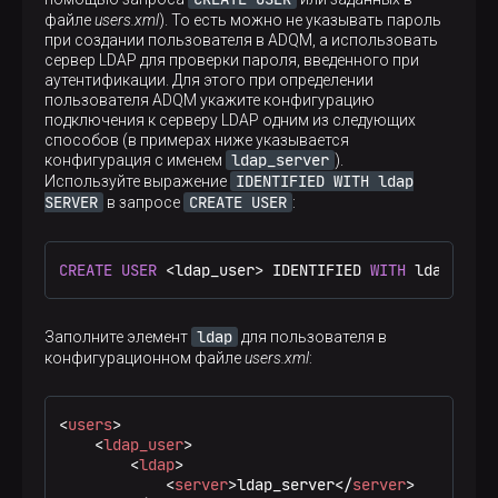
файле
users.xml
). То есть можно не указывать пароль
при создании пользователя в ADQM, а использовать
сервер LDAP для проверки пароля, введенного при
аутентификации. Для этого при определении
пользователя ADQM укажите конфигурацию
подключения к серверу LDAP одним из следующих
способов (в примерах ниже указывается
ldap_server
конфигурация с именем
).
IDENTIFIED WITH ldap
Используйте выражение
SERVER
CREATE USER
в запросе
:
CREATE
USER
<
ldap_user
>
 IDENTIFIED 
WITH
 ldap SERV
ldap
Заполните элемент
для пользователя в
конфигурационном файле
users.xml
:
<
users
>
<
ldap_user
>
<
ldap
>
<
server
>
ldap_server
</
server
>