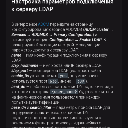
Настройка параметров подключения
к серверу LDAP
В интерфейсе
ADCM
перейдите на страницу
конфигурирования сервиса ADQMDB (
ADQM cluster →
Services → ADQMDB → Primary Configuration
) и
активируйте опцию
Configuration → Enable LDAP
. В
развернувшейся секции настройте следующие
параметры доступа к серверу LDAP:
name
— имя конфигурации подключения к серверу
LDAP.
ldap_hostname
— имя хоста или IP сервера LDAP.
ldap_port
— порт сервера LDAP (если настройка
yes
enable_tls
установлена в
, по умолчанию
636
389
используется порт
, иначе —
).
bind_dn
— шаблон для построения DN подключения, в
{user_name}
котором подстрока
будет заменяться
на фактическое имя пользователя при каждой
попытке аутентификации.
base_dn
и
search_filter
— параметры поиска LDAP для
определения фактического значения DN
подключенного пользователя (используется в
основном в фильтрах поиска для дальнейшего