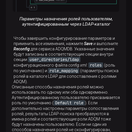
Параметры назначения ролей пользователям,
аутентифицированным через LDAP-каталог
Чтобы завершить конфигурирование параметров и
применить все изменения, нажмите
Save
и выполните
Reconfig
для сервиса ADQMDB. Указанные значения
будут записаны в соответствующие секции внутри
user_directories/ldap
секции
roles
конфигурационного файла
config.xml
:
(роль
role_mapping
по умолчанию) и
(параметры поиска
ролей в каталоге LDAP для сопоставления с ролями
ADQM).
Описанные способы назначения ролей можно
использовать по одному или оба одновременно.
Аутентифицированному пользователю присваивается
Default role
роль по умолчанию (
). Если
дополнительно настроены параметры сопоставления
ролей, результаты LDAP-поиска преобразуются в
имена ролей и соответствующие роли ADQM тоже
будут назначены пользователю. Если ни один из
способов назначения ролей не сконфигурирован,