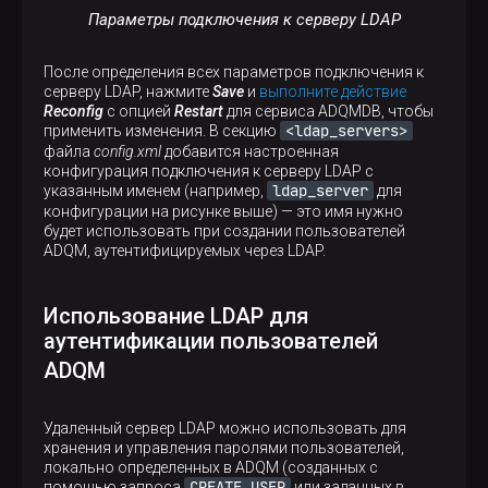
Параметры подключения к серверу LDAP
После определения всех параметров подключения к
серверу LDAP, нажмите
Save
и
выполните действие
Reconfig
с опцией
Restart
для сервиса ADQMDB, чтобы
<ldap_servers>
применить изменения. В секцию
файла
config.xml
добавится настроенная
конфигурация подключения к серверу LDAP с
ldap_server
указанным именем (например,
для
конфигурации на рисунке выше) — это имя нужно
будет использовать при создании пользователей
ADQM, аутентифицируемых через LDAP.
Использование LDAP для
аутентификации пользователей
ADQM
Удаленный сервер LDAP можно использовать для
хранения и управления паролями пользователей,
локально определенных в ADQM (созданных с
CREATE USER
помощью запроса
или заданных в