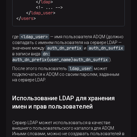
</
ldap
>
        <!- ... -->

</
ldap_user
>
</
users
>
<ldap_user>
где
— имя пользователя ADQM (должно
совпадать с именем пользователя на сервере LDAP —
auth_dn_prefix
auth_dn_suffix
значение между
и
dn:
в записи вида
auth_dn_prefix{user_name}auth_dn_suffix
).
ldap_user
После этого пользователь
может
подключаться к ADQM со своим паролем, заданным
на сервере LDAP.
Использование LDAP для хранения
имен и прав пользователей
Сервер LDAP может использоваться в качестве
внешнего пользовательского каталога для ADQM.
Иными словами, можно не создавать пользователей в