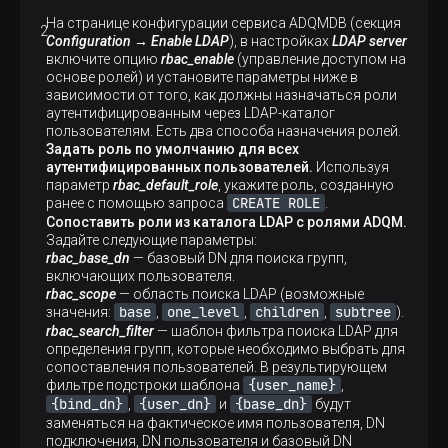
На странице конфигурации сервиса ADQMDB (секция
Configuration → Enable LDAP
), в настройках
LDAP server
включите опцию
rbac_enable
(управление доступом на
основе ролей) и установите параметры ниже в
зависимости от того, как должны назначаться роли
аутентифицированным через LDAP-каталог
пользователям. Есть два способа назначения ролей.
Задать роль по умолчанию для всех
аутентифицированных пользователей.
Используя
параметр
rbac_default_role
, укажите роль, созданную
CREATE ROLE
ранее с помощью запроса
.
Сопоставить роли из каталога LDAP с ролями ADQM.
Задайте следующие параметры:
rbac_base_dn
— базовый DN для поиска групп,
включающих пользователя.
rbac_scope
— область поиска LDAP (возможные
base
one_level
children
subtree
значения:
,
,
,
).
rbac_search_filter
— шаблон фильтра поиска LDAP для
определения групп, которые необходимо выбрать для
сопоставления пользователей. В результирующем
{user_name}
фильтре подстроки шаблона
,
{bind_dn}
{user_dn}
{base_dn}
,
и
будут
заменяться на фактическое имя пользователя, DN
подключения, DN пользователя и базовый DN