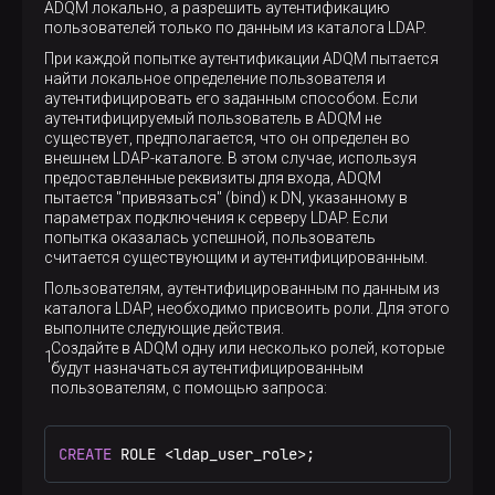
ADQM локально, а разрешить аутентификацию
пользователей только по данным из каталога LDAP.
При каждой попытке аутентификации ADQM пытается
найти локальное определение пользователя и
аутентифицировать его заданным способом. Если
аутентифицируемый пользователь в ADQM не
существует, предполагается, что он определен во
внешнем LDAP-каталоге. В этом случае, используя
предоставленные реквизиты для входа, ADQM
пытается "привязаться" (bind) к DN, указанному в
параметрах подключения к серверу LDAP. Если
попытка оказалась успешной, пользователь
считается существующим и аутентифицированным.
Пользователям, аутентифицированным по данным из
каталога LDAP, необходимо присвоить роли. Для этого
выполните следующие действия.
Создайте в ADQM одну или несколько ролей, которые
будут назначаться аутентифицированным
пользователям, с помощью запроса:
CREATE
 ROLE 
<
ldap_user_role
>
;