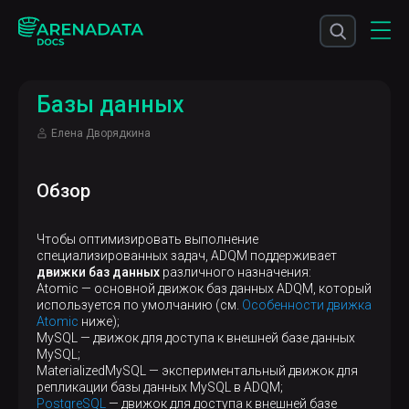
Базы данных
Елена Дворядкина
Обзор
Чтобы оптимизировать выполнение
специализированных задач, ADQM поддерживает
движки баз данных
различного назначения:
Atomic — основной движок баз данных ADQM, который
используется по умолчанию (см.
Особенности движка
Atomic
ниже);
MySQL — движок для доступа к внешней базе данных
MySQL;
MaterializedMySQL — экспериментальный движок для
репликации базы данных MySQL в ADQM;
PostgreSQL
— движок для доступа к внешней базе