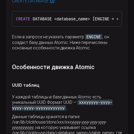
CREATE DATABASE
:
CREATE
 DATABASE 
<
database_name
>
 [ENGINE 
=
<
engine
ENGINE
Если в запросе не указать параметр
, он
создаст базу данных Atomic. Ниже перечислены
основные особенности движка Atomic.
Особенности движка Atomic
UUID таблиц
У каждой таблицы в базе данных Atomic есть
xxxyyyyy-yyyy-
уникальный UUID. Формат UUID —
yyyy-yyyy-yyyyyyyyyyyy
.
Данные таблицы хранятся в папке
/var/lib/clickhouse/store/xxx/xxxyyyyy-yyyy-yyyy-yyyy-
yyyyyyyyyyyy
, на которую указывает ссылка
/var/lib/clickhouse/data/<database_name>/<table_name>
, где