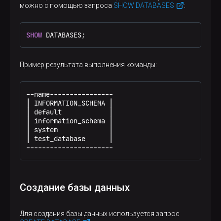
можно с помощью запроса
SHOW DATABASES
:
SHOW
 DATABASES;
Пример результата выполнения команды:
--name----------------

│ INFORMATION_SCHEMA │

│ default            │

│ information_schema │

│ system             │

│ test_database      │

----------------------
Создание базы данных
Для создания базы данных используется запрос