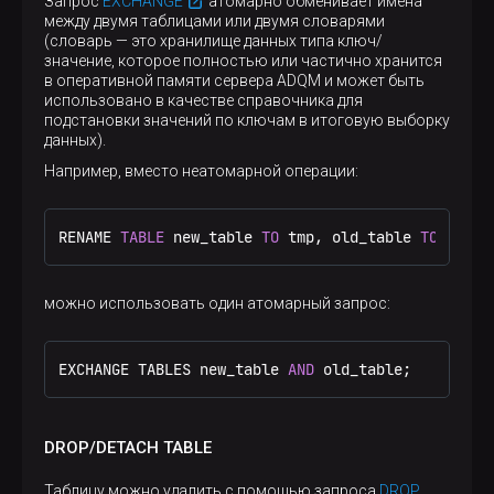
Запрос
EXCHANGE
атомарно обменивает имена
между двумя таблицами или двумя словарями
(словарь — это хранилище данных типа ключ/
значение, которое полностью или частично хранится
в оперативной памяти сервера ADQM и может быть
использовано в качестве справочника для
подстановки значений по ключам в итоговую выборку
данных).
Например, вместо неатомарной операции:
RENAME 
TABLE
 new_table 
TO
 tmp, old_table 
TO
 new_t
можно использовать один атомарный запрос:
EXCHANGE TABLES new_table 
AND
 old_table;
DROP/DETACH TABLE
Таблицу можно удалить с помощью запроса
DROP