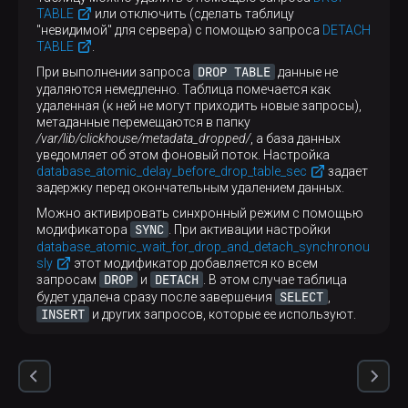
TABLE
или отключить (сделать таблицу
"невидимой" для сервера) с помощью запроса
DETACH
TABLE
.
DROP TABLE
При выполнении запроса
данные не
удаляются немедленно. Таблица помечается как
удаленная (к ней не могут приходить новые запросы),
метаданные перемещаются в папку
/var/lib/clickhouse/metadata_dropped/
, а база данных
уведомляет об этом фоновый поток. Настройка
database_atomic_delay_before_drop_table_sec
задает
задержку перед окончательным удалением данных.
Можно активировать синхронный режим с помощью
SYNC
модификатора
. При активации настройки
database_atomic_wait_for_drop_and_detach_synchronou
sly
этот модификатор добавляется ко всем
DROP
DETACH
запросам
и
. В этом случае таблица
SELECT
будет удалена сразу после завершения
,
INSERT
и других запросов, которые ее используют.