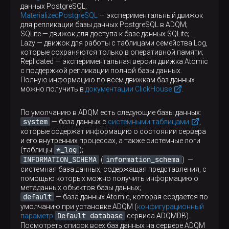
данных PostgreSQL;
MaterializedPostgreSQL
— экспериментальный движок
для репликации базы данных PostgreSQL в ADQM;
SQLite — движок для доступа к базе данных SQLite;
Lazy — движок для работы с таблицами семейства Log,
которые сохраняются только в оперативной памяти;
Replicated — экспериментальная версия движка Atomic
с поддержкой репликации полной базы данных.
Полную информацию по всем движкам баз данных
можно получить в
документации ClickHouse
.
По умолчанию в ADQM есть следующие базы данных:
system
— база данных с
системными таблицами
,
которые содержат информацию о состоянии сервера
и его внутренних процессах, а также системные логи
*_log
(таблицы
);
INFORMATION_SCHEMA
information_schema
(
) —
системная база данных, содержащая представления, с
помощью которых можно получить информацию о
метаданных объектов базы данных;
default
— база данных Atomic, которая создается по
умолчанию при установке ADQM (
конфигурационный
Default database
параметр
сервиса ADQMDB).
Посмотреть список всех баз данных на сервере ADQM