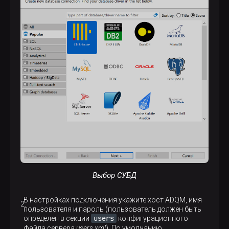
Выбор СУБД
В настройках подключения укажите хост ADQM, имя
пользователя и пароль (пользователь должен быть
users
определен в секции
конфигурационного
файла сервера
users.xml
). По умолчанию