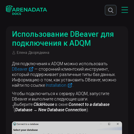
Использование DBeaver для
подключения к ADQM
Елена Дворядкина
Для подключения к ADQM можно использовать
DBeaver
— сторонний клиентский инструмент,
который поддерживает различные типы баз данных.
Информацию о том, как установить DBeaver, можно
найти по ссылке
Installation
.
Чтобы подключиться к серверу ADQM, запустите
DBeaver и выполните следующие шаги.
Выберите
ClickHouse
в окне
Connect to a database
(
Database → New Database Connection
).