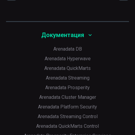
ADQM в формате Prometheus
интерфейс gRPC
Назначение
Порт доступа к метрикам ClickHouse Keeper в
Назначение
9363
Порт JDBC Bridge
формате Prometheus
HTTPS-порт для подключения клиентов
Назначение
Порт доступа к метрикам ClickHouse в
формате Prometheus
Документация
Arenadata DB
Arenadata Hyperwave
Arenadata QuickMarts
Arenadata Streaming
Arenadata Prosperity
Arenadata Cluster Manager
Arenadata Platform Security
Arenadata Streaming Control
Arenadata QuickMarts Control