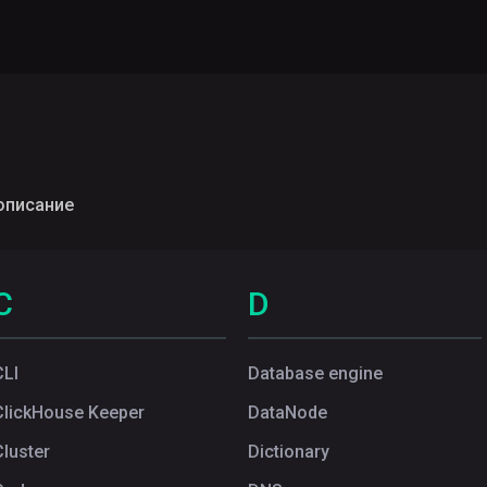
описание
C
D
CLI
Database engine
ClickHouse Keeper
DataNode
Cluster
Dictionary