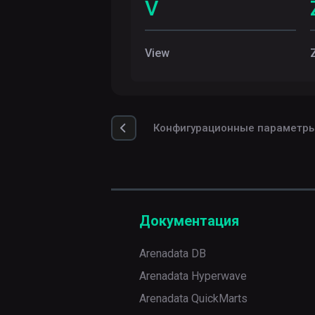
V
View
Конфигурационные параметр
Документация
Arenadata DB
Arenadata Hyperwave
Arenadata QuickMarts