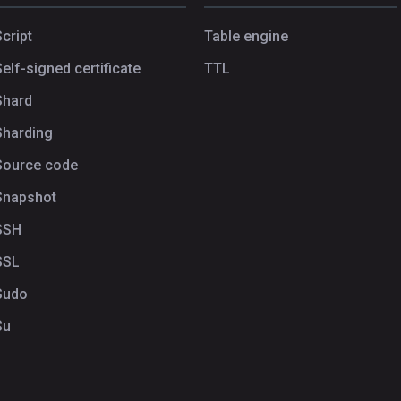
Script
Table engine
Self-signed certificate
TTL
Shard
Sharding
Source code
Snapshot
SSH
SSL
Sudo
Su