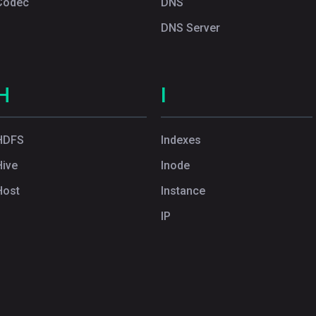
Codec
DNS
DNS Server
H
I
HDFS
Indexes
Hive
Inode
Host
Instance
IP