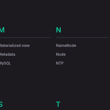
M
N
Materialized view
NameNode
Metadata
Node
MySQL
NTP
S
T