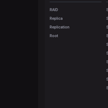
Импорт
Повышение
Принудительное
RAID
настроек
производительности
завершение
ET
Replica
запросов
запроса
Установка
Replication
Анализ
кластера
запросов
Root
Семплирующий
профилировщик
запросов
Денормализация
данных