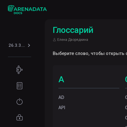
Глоссарий
Елена Дворядкина
26.3.3.20.1
Выберите слово, чтобы открыть 
Концепции
A
Особенности
Подготовка
ADQM
окружения
AD
Архитектура
Требования к
Начало
ADQM
оборудованию
работы
API
Шардирование
Требования
Установка
Управление
к сети
доступом