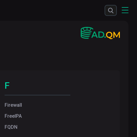
F
Firewall
FreeIPA
FQDN