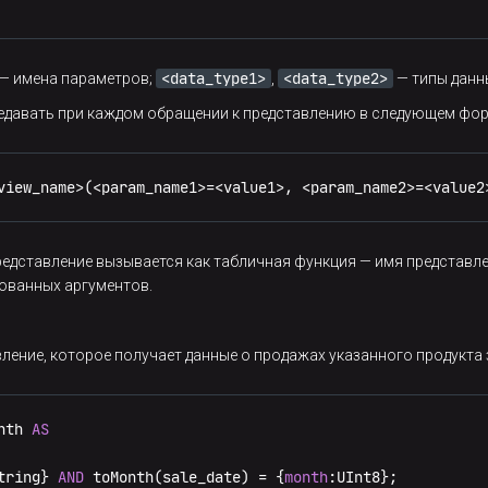
<data_type1>
<data_type2>
— имена параметров;
,
— типы данн
едавать при каждом обращении к представлению в следующем фор
view_name
>
(
<
param_name1
>=
<
value1
>
, 
<
param_name2
>=
<
value2
едставление вызывается как табличная функция — имя представлен
нованных аргументов.
ение, которое получает данные о продажах указанного продукта 
nth 
AS
tring} 
AND
 toMonth(sale_date) 
=
 {
month
:UInt8};