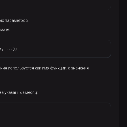
ых параметров.
мате:
>
, ...);
ия используется как имя функции, а значения
за указанные месяц: