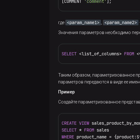
[COMMENT 
'comment'
];
<param_name1>
<param_name2>
где
,
Значения параметров необходимо пер
SELECT
<
list_of_columns
>
FROM
<
Таким образом, параметризованное пр
параметров передаются в виде ее име
Пример
Создайте параметризованное представл
CREATE
VIEW
 sales_product_by_mo
SELECT
*
FROM
WHERE
 product_name 
=
 {product:S