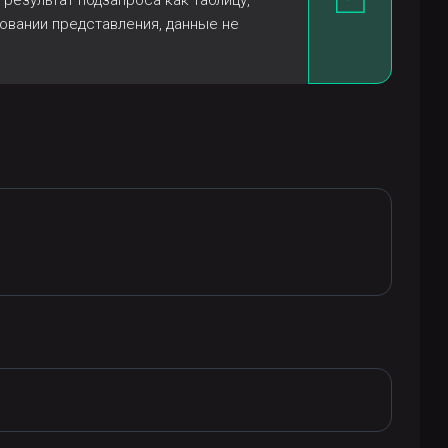
 результат подзапроса как таблицу,
зовании представления, данные не