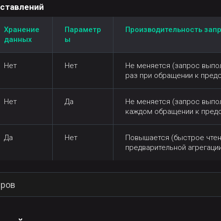
дставлений
Хранение
Параметр
Производительность зап
данных
ы
Нет
Нет
Не меняется (запрос выпо
раз при обращении к пред
Нет
Да
Не меняется (запрос выпо
каждом обращении к пред
Да
Нет
Повышается (быстрое чтен
предварительной агрегации
еров
е ее тестовыми данными о продажах: