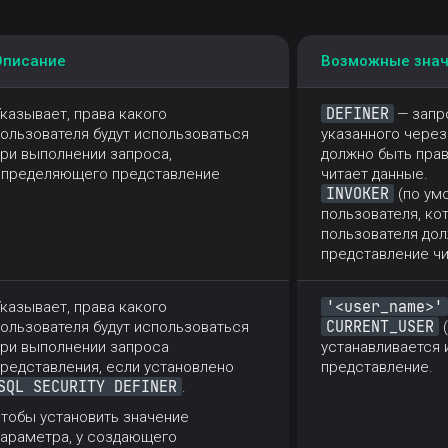
Описание
Возможные зна
DEFINER
казывает, права какого
— запр
ользователя будут использоваться
указанного чере
ри выполнении запроса,
должно быть пра
определяющего представление
читает данные.
INVOKER
(по ум
пользователя, ко
пользователя до
представление чи
'<user_name>'
казывает, права какого
CURRENT_USER
ользователя будут использоваться
(
при выполнении запроса
устанавливается 
редставления, если установлено
представление.
SQL SECURITY DEFINER
.
тобы установить значение
параметра, у создающего