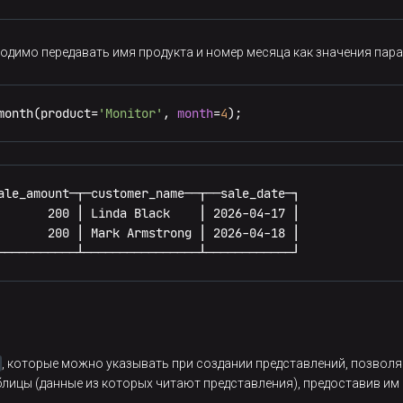
одимо передавать имя продукта и номер месяца как значения па
month(product
=
'Monitor'
, 
month
=
4
);
ale_amount─┬─customer_name──┬──sale_date─┐

       200 │ Linda Black    │ 2026-04-17 │

       200 │ Mark Armstrong │ 2026-04-18 │

───────────┴────────────────┴────────────┘
, которые можно указывать при создании представлений, позволя
блицы (данные из которых читают представления), предоставив и