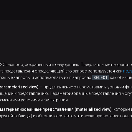
QL-запрос, сохраненный в базу данных. Представление не хранит да
 из представления определяющий его запрос используется как
под
SELECT
ожные запросы и использовать их в запросах
как обычн
arameterized view)
— представление с параметрами в условии фи
щении к представлению. Параметризованные представления могут
ременными условиями фильтрации.
материализованные представления (materialized view)
, которые
другой таблицы) и обновляются автоматически при вставке новых