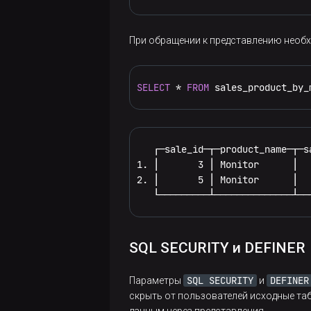
При обращении к представлению необх
SELECT
*
FROM
 sales_product_by_
   ┌─sale_id─┬─product_name─┬─s
1. │       3 │ Monitor      │  
2. │       5 │ Monitor      │  
   └─────────┴──────────────┴──
SQL SECURITY и DEFINER
SQL SECURITY
DEFINER
Параметры
и
скрыть от пользователей исходные та