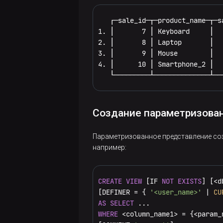
Импорт
данных
запросов
и
   ┌─sale_id─┬─product_name─┬─s
экспорт
Повышение
Принудительное
1. │       7 │ Keyboard     │  
в
производительности
завершение
2. │       8 │ Laptop       │  
файлы
запросов
3. │       9 │ Mouse        │  
запроса
4. │      10 │ Smartphone_2 │  
Анализ
   └─────────┴──────────────┴──
запросов
Семплирующий
Создание параметризова
профилировщик
запросов
Параметризованное представление соз
например:
Денормализация
данных
CREATE
VIEW
 [IF 
NOT
EXISTS
] [
<
d
[DEFINER 
=
 { 
'<user_name>'
|
CU
AS
SELECT
WHERE
<
column_name1
>
=
 {
<
param_