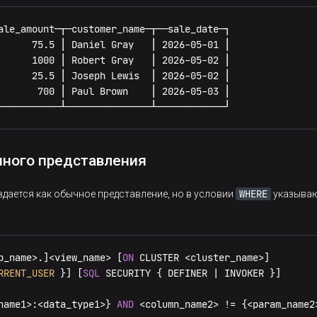
ale_amount─┬─customer_name─┬──sale_date─┐

      75.5 │ Daniel Gray   │ 2026-05-01 │

      1000 │ Robert Gray   │ 2026-05-02 │

      25.5 │ Joseph Lewis  │ 2026-05-02 │

       700 │ Paul Brown    │ 2026-05-03 │

───────────┴───────────────┴────────────┘
нного представления
WHERE
дается как обычное представление, но в условии
указываю
b_name
>
.]
<
view_name
>
 [
ON
 CLUSTER 
<
cluster_name
>
]

RRENT_USER
 }] [
SQL
 SECURITY { DEFINER 
|
name1
>
:
<
data_type1
>
} 
AND
<
column_name2
>
!=
 {
<
param_name2