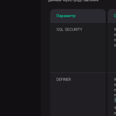
данным через представления.
Параметр
SQL SECURITY
У
п
п
DEFINER
У
п
п
Ч