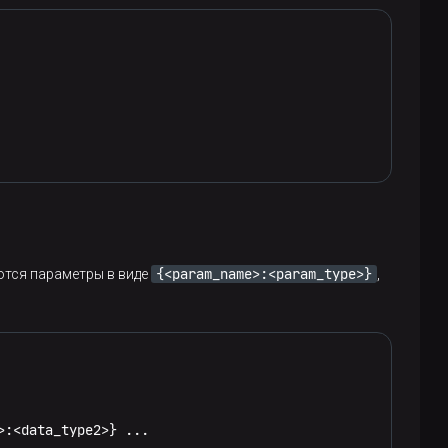
{<param_name>:<param_type>}
тся параметры в виде
,
>
:
<
data_type2
>
} ...
