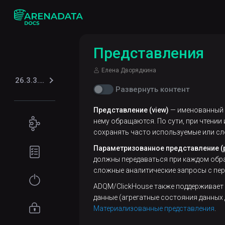
Представления
Елена Дворядкина
26.3.3.20.1
Развернуть контент
Представление (view)
— именованный S
Концепции
нему обращаются. По сути, при чтении
сохранять часто используемые или сл
Особенности
Подготовка
Параметризованное представление (p
ADQM
окружения
должны передаваться при каждом обра
сложные аналитические запросы с пе
Архитектура
Требования к
Начало
ADQM/ClickHouse также поддерживает
ADQM
оборудованию
работы
данные (агрегатные состояния данных 
Материализованные представления
.
Шардирование
Требования
Установка
Управление
к сети
доступом