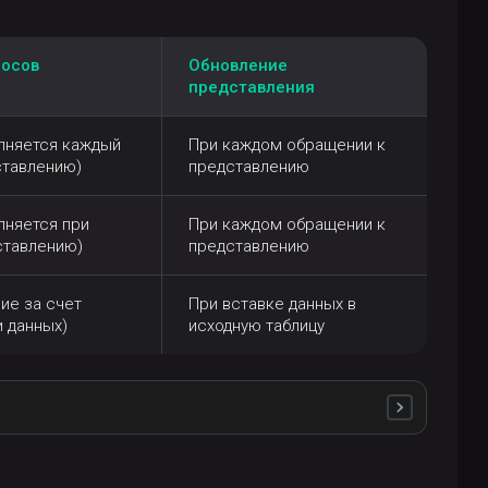
росов
Обновление
представления
лняется каждый
При каждом обращении к
ставлению)
представлению
лняется при
При каждом обращении к
ставлению)
представлению
ие за счет
При вставке данных в
 данных)
исходную таблицу