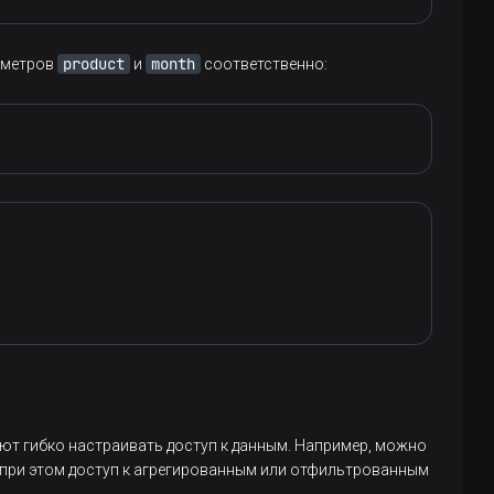
product
month
раметров
и
соответственно:
ют гибко настраивать доступ к данным. Например, можно
м при этом доступ к агрегированным или отфильтрованным