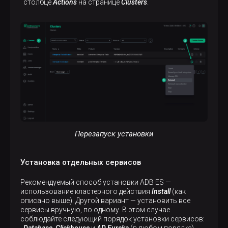
столбце
Actions
на странице
Clusters
.
Перезапуск установки
Установка отдельных сервисов
Рекомендуемый способ установки ADB ES —
использование кластерного действия
Install
(как
описано выше). Другой вариант — установить все
сервисы вручную, по одному. В этом случае
соблюдайте следующий порядок установки сервисов:
Database
,
Clickhouse
и
AD Eureka
(в любом порядке)