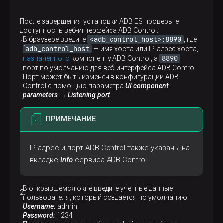
После завершения установки ADB ES проверьте
доступность веб-интерфейса ADB Control:
<adb_control_host>:8890
В браузере введите
, где
adb_control_host
— имя хоста или IP-адрес хоста,
8890
назначенного
компоненту ADB Control, а
—
порт по умолчанию для веб-интерфейса ADB Control.
Порт может быть изменен в конфигурации ADB
Control с помощью параметра
UI component
parameters → Listening port
.
ПРИМЕЧАНИЕ
IP-адрес и порт ADB Control также указаны на
вкладке
Info
сервиса ADB Control.
В открывшемся окне введите учетные данные
пользователя, который создается по умолчанию:
Username:
admin
Password:
1234