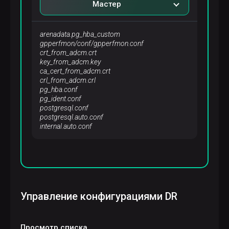
Мастер
arenadata.pg_hba_custom
gpperfmon/conf/gpperfmon.conf
crt_from_adcm.crt
key_from_adcm.key
ca_cert_from_adcm.crt
crl_from_adcm.crl
pg_hba.conf
pg_ident.conf
postgresql.conf
postgresql.auto.conf
internal.auto.conf
Управление конфигурациями DR
Просмотр списка