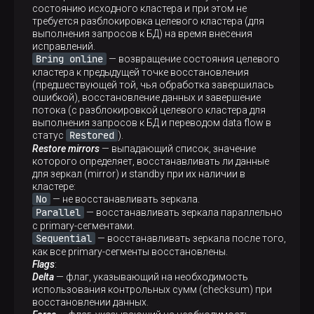
состоянию исходного кластера и при этом не
требуется разблокировка целевого кластера (для
выполнения запросов к БД) на время внесения
исправлений.
Bring online
— возвращение состояния целевого
кластера к предыдущей точке восстановления
(предшествующей той, чья обработка завершилась
ошибкой), восстановление данных и завершение
потока (с разблокировкой целевого кластера для
выполнения запросов к БД и переводом data flow в
Restored
статус
).
Restore mirrors
— выпадающий список, значение
которого определяет, восстанавливать ли данные
для зеркал (mirror) и standby при их наличии в
кластере:
No
— не восстанавливать зеркала.
Parallel
— восстанавливать зеркала параллельно
с primary-сегментами.
Sequential
— восстанавливать зеркала после того,
как все primary-сегменты восстановлены.
Flags
:
Delta
— флаг, указывающий на необходимость
использования контрольных сумм (checksum) при
восстановлении данных.