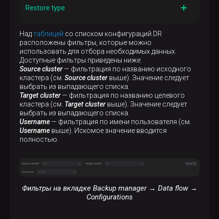
Статус потока из столбца
Data flow ID
. См.
Status
Restore type
ниже
Описание
Над
таблицей
со списком конфигураций DR
Тип восстановления, выбранный при
настройке
расположены фильтры, которые можно
потока
использовать для отбора необходимых данных.
Доступные фильтры приведены ниже:
Source cluster
— фильтрация по названию исходного
кластера (см.
Source cluster
выше). Значение следует
выбрать из выпадающего списка.
Target cluster
— фильтрация по названию целевого
кластера (см.
Target cluster
выше). Значение следует
выбрать из выпадающего списка.
Username
— фильтрация по имени пользователя (см.
Username
выше). Искомое значение вводится
полностью.
Фильтры на вкладке Backup manager → Data flow →
Configurations