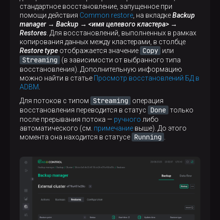
стандартное восстановление, запущенное при
\dt
помощи действия
Common restore
, на вкладке
Backup
manager → Backup → <имя целевого кластера> →
Restores
. Для восстановлений, выполненных в рамках
Результат:
копирования данных между кластерами, в столбце
Copy
Restore type
отображается значение
или
Streaming
(в зависимости от выбранного типа
                         List of relations

восстановления). Дополнительную информацию
 Schema |      Name       | Type  |  Owner  |   
можно найти в статье
Просмотр восстановлений БД в
--------+-----------------+-------+---------+---
ADBM
.
 public | best_books      | table | gpadmin | he
Streaming
Для потоков с типом
операция
 public | book_type       | table | gpadmin | he
Done
восстановления переводится в статус
только
 public | spatial_ref_sys | table | gpadmin | he
после прерывания потока —
ручного
либо
 public | test            | table | gpadmin | ap
автоматического (см.
примечание
выше). До этого
 public | test2           | table | gpadmin | ap
Running
момента она находится в статусе
.
(5 rows)
best_books
Просмотр данных в таблице
:
SELECT
 * 
FROM
 best_books;