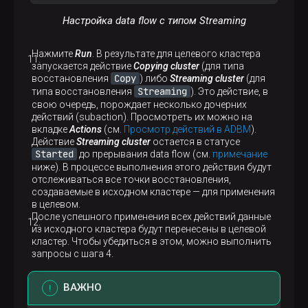
Настройка data flow с типом Streaming
Нажмите
Run
. В результате для целевого кластера
запускается действие
Copying cluster
(для типа
Copy
восстановления
) либо
Streaming cluster
(для
Streaming
типа восстановления
). Это действие, в
свою очередь, порождает несколько дочерних
действий (subaction). Просмотреть их можно на
вкладке
Actions
(см.
Просмотр действий в ADBM
).
Действие
Streaming cluster
остается в статусе
Started
до прерывания data flow (см.
примечание
ниже). В процессе выполнения этого действия будут
отслеживаться все точки восстановления,
создаваемые в исходном кластере — для применения
в целевом.
После успешного применения всех действий данные
из исходного кластера будут перенесены в целевой
кластер. Чтобы убедиться в этом, можно выполнить
запросы с шага 4.
ВАЖНО