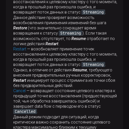
восстановления к целевому кластеру с того момента,
когда в прошлый раз произошла ошибка, и
Streaming
возвращает поток данных в статус
.
Данное действие проверяет возможность
возобновления применения изменений без шага
Restore
(что значительно сокращает время
Streaming
возвращения к статусу
). Если такая
возможность отсутствует, то
Resume
отработает по
логике действия
Restart
.
Restart
— возобновляет применение точек
восстановления к целевому кластеру с того момента,
когда в прошлый раз произошла ошибка, и
Streaming
возвращает поток данных в статус
.
Однако, в отличие от действия
Resume
, требующего
внесения предварительных ручных корректировок,
Restart
инициирует процесс стриминга из точки сбоя
без предварительных действий.
Cancel
— возвращает состояние целевого кластера к
предыдущей точке восстановления (предшествующей
той, чья обработка завершилась ошибкой) и
завершает data flow с переводом его в статус
Cancelled
.
Данный режим подходит для ситуаций, когда
критически важно сохранить состояние целевого
кластера максимально близким к текущему