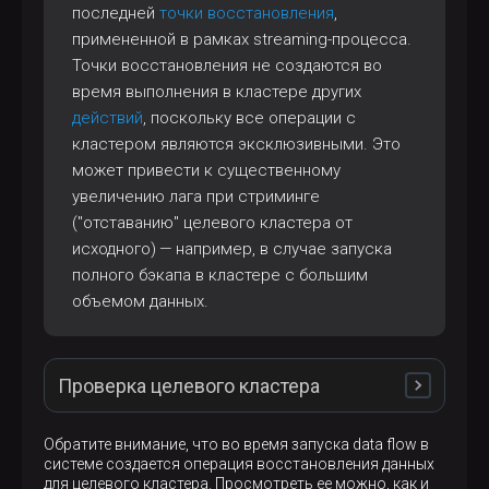
последней
точки восстановления
,
примененной в рамках streaming-процесса.
Точки восстановления не создаются во
время выполнения в кластере других
действий
, поскольку все операции с
кластером являются эксклюзивными. Это
может привести к существенному
увеличению лага при стриминге
("отставанию" целевого кластера от
исходного) — например, в случае запуска
полного бэкапа в кластере с большим
объемом данных.
Проверка целевого кластера
adb
Вывод списка таблиц в базе данных
при
psql
\dt
помощи
-команды
:
Обратите внимание, что во время запуска data flow в
системе создается операция восстановления данных
для целевого кластера. Просмотреть ее можно, как и