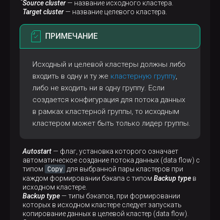
Source cluster
— название исходного кластера.
SELECT
 * 
FROM
 best_books;
Target cluster
— название целевого кластера.
ПРИМЕЧАНИЕ
Результат:
Исходный и целевой кластеры должны либо
 id |   author   |         title         | publi
входить в одну и ту же
кластерную группу
,
----+------------+-----------------------+------
  1 | Harper Lee | To Kill a Mockingbird |      
либо не входить ни в одну группу. Если
(1 row)
создается конфигурация для потока данных
в рамках кластерной группы, то исходным
кластером может быть только лидер группы.
Autostart
— флаг, установка которого означает
автоматическое создание потока данных (data flow) с
Copy
типом
для выбранной пары кластеров при
каждом формировании бэкапа с типом
Backup type
в
исходном кластере.
Backup type
— типы бэкапов, при формировании
которых в исходном кластере следует запускать
копирование данных в целевой кластер (data flow).