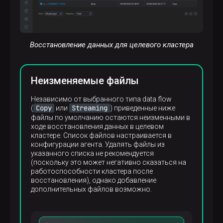
Результат:
 id |   author   |         title         | publi
Восстановление данных для целевого кластера
----+------------+-----------------------+------
  1 | Harper Lee | To Kill a Mockingbird |      
(1 row)
Неизменяемые файлы
Независимо от выбранного типа data flow
Copy
Streaming
(
или
) приведенные ниже
файлы по умолчанию остаются неизменными в
ходе восстановления данных в целевом
кластере. Список файлов настраивается в
конфигурации агента. Удалять файлы из
указанного списка не рекомендуется
(поскольку это может негативно сказаться на
работоспособности кластера после
восстановления), однако добавление
дополнительных файлов возможно.