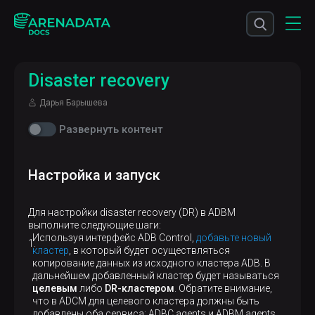
Disaster recovery
Дарья Барышева
Развернуть контент
Настройка и запуск
Для настройки disaster recovery (DR) в ADBM
выполните следующие шаги:
Используя интерфейс ADB Control,
добавьте новый
кластер
, в который будет осуществляться
копирование данных из исходного кластера ADB. В
дальнейшем добавленный кластер будет называться
целевым
либо
DR-кластером
. Обратите внимание,
что в ADCM для целевого кластера должны быть
добавлены оба сервиса: ADBC agents и ADBM agents.