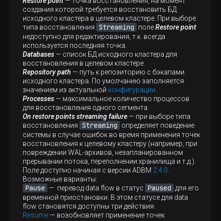
Restore point
— точка восстановления, на момент
создания которой требуется восстановить БД
исходного кластера в целевом кластере. При выборе
Streaming
типа восстановления
поле
Restore point
недоступно для редактирования, т.к. всегда
используется последняя точка.
Databases
— список БД исходного кластера для
восстановления в целевом кластере.
Repository path
— путь к репозиторию с бэкапами
исходного кластера. По умолчанию заполняется
значением из актуальной
конфигурации
.
Processes
— максимальное количество процессов
для восстановления одного сегмента.
On restore points streaming failure
— при выборе типа
Streaming
восстановления
определяет поведение
системы в случае ошибок во время применения точек
восстановления к целевому кластеру (например, при
повреждении WAL-архивов, незапланированном
прерывании потока, переполнении хранилища и т.д.).
Поле доступно начиная с версии ADBM
2.4.0
.
Возможные варианты:
Pause
Paused
— перевод data flow в статус
для его
временной приостановки. В этом статусе для data
flow становятся доступны три действия:
Resume
— возобновляет применение точек