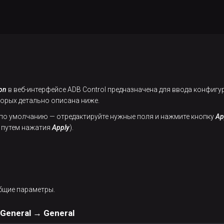
on
в веб-интерфейсе ADB Control предназначена для ввода конфиг
оторых детально описана ниже.
по умолчанию — отредактируйте нужные поля и нажмите кнопку
Ap
 путем нажатия
Apply
).
бщие параметры.
 General → General