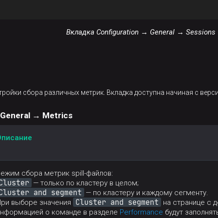
Вкладка Configuration → General → Sessions
ройки сбора различных метрик. Вкладка доступна начиная с верси
 General → Metrics
Описание
ежим сбора метрик spill-файлов:
Cluster
— только по кластеру в целом;
Cluster and segment
— по кластеру и каждому сегменту.
Cluster and segment
При выборе значения
на странице с 
информацией о команде в разделе
Performance
будут заполнят