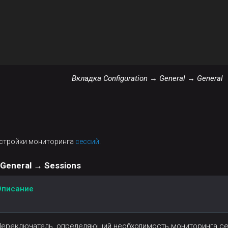
Вкладка Configuration → General → General
астройки мониторинга
сессий
.
 General → Sessions
Описание
ереключатель, определяющий необходимость мониторинга сес