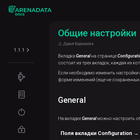
Общие настройки
Дарья Барышева
1.1.1
Вкладка
General
на странице
Configurati
состоит из трех вкладок, каждая из к
Если необходимо изменить настройки 
Концепции
форме изменений (еще не сохраненных
Обзор
Подготовка
ADB
окружения
General
Control
Требования к
Начало
Обзор
оборудованию
работы
На вкладке
General
можно настроить о
ADBM
Требования
Миграция
Управление
Поля вкладки Configuration →
к сети
метаданных
доступом