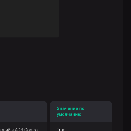
Значение по
умолчанию
сий в ADB Control
True