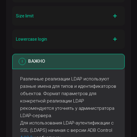
Пример в MS AD
Описание
cn=admin,dc=ad,dc=ranger-test
Пароль пользователя, используемый в сервисных
Size limit
запросах к LDAP-серверу
Пример в MS AD
Описание
admin
Пароль пользователя
Максимальное количество записей,
Lowercase login
возвращаемое LDAP-сервером
Пример в MS AD
Описание
1000
Необходимо ли преобразование имен
ВАЖНО
пользователей в нижний регистр
Пример в MS AD
Различные реализации LDAP используют
false
разные имена для типов и идентификаторов
объектов. Формат параметров для
конкретной реализации LDAP
рекомендуется уточнять у администратора
LDAP-сервера.
Для использования LDAP-аутентификации с
SSL (LDAPS) начиная с версии ADB Control