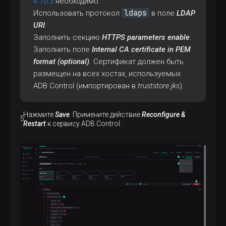
4.10.3
необходимо:
ldaps
Использовать протокол
в поле
LDAP
URI
.
Заполнить секцию
HTTPS parameters enable
.
Заполнить поле
Internal CA certificate in PEM
format (optional)
. Сертификат должен быть
размещен на всех хостах, используемых
ADB Control (импортирован в
truststore.jks
).
Нажмите
Save
. Примените действие
Reconfigure &
Restart
к сервису ADB Control.