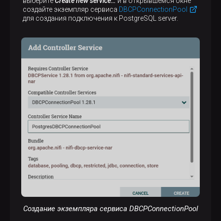
выберите
Create new service…​
и в открывшемся окне
создайте экземпляр сервиса
DBCPConnectionPool
для создания подключения к PostgreSQL server.
Создание экземпляра сервиса DBCPConnectionPool