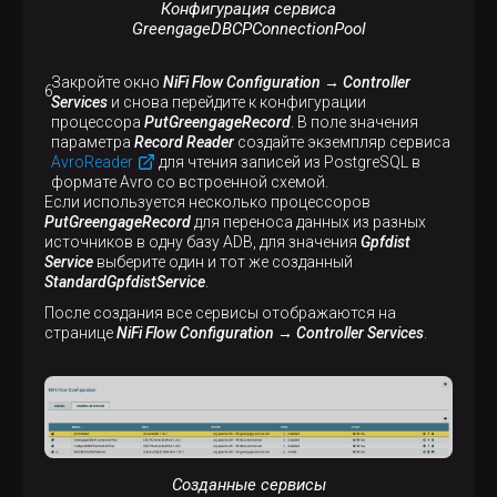
Конфигурация сервиса
GreengageDBCPConnectionPool
Закройте окно
NiFi Flow Configuration → Controller
Services
и снова перейдите к конфигурации
процессора
PutGreengageRecord
. В поле значения
параметра
Record Reader
создайте экземпляр сервиса
AvroReader
для чтения записей из PostgreSQL в
формате Avro со встроенной схемой.
Если используется несколько процессоров
PutGreengageRecord
для переноса данных из разных
источников в одну базу ADB, для значения
Gpfdist
Service
выберите один и тот же созданный
StandardGpfdistService
.
После создания все сервисы отображаются на
странице
NiFi Flow Configuration → Controller Services
.
Созданные сервисы