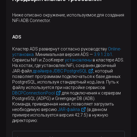
Ниже описано окружение, используемое для создания
NiFi ADB Connector.
ADS
Кластер ADS развернут согласно руководству
Online-
установка
. Минимальная версия ADS —
3.9.1.2.b1
.
Сервисы NiFi и ZooKeeper
установлены
в кластере ADS.
На хостах, где установлен NiFi, сохранен двоичный
JAR-файл
драйвера JDBC PostgreSQL
, который
позволяет программам подключаться к базе данных
PostgreSQL, используя стандартный код Java. Путь к
файлу используется при настройке сервисов
DBCPConnectionPool
для подключения к серверам
PostgreSQL (ADPG) и Greengage DB (ADB).
Команда, приведенная ниже, позволяет загрузить
необходимую версию
JAR-файла
(в данном
примере используется версия 42.7.5) в нужную
директорию: