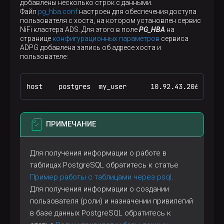
добавлены несколько строк с данными.
Файл
pg_hba.conf
настроен для обеспечения доступа
пользователя с хоста, на котором установлен сервис
NiFi кластера ADS. Для этого в поле
PG_HBA
на
странице
конфигурационных параметров
сервиса
ADPG добавлена запись об адресе хоста и
пользователе:
host    postgres  my_user      10.92.43.206/32   
ПРИМЕЧАНИЕ
Для получения информации о работе в
таблицах PostgreSQL обратитесь к статье
Пример работы с таблицами через psql
.
Для получения информации о создании
пользователя (роли) и назначении привилегий
в базе данных PostgreSQL обратитесь к