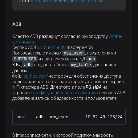
статье
Роли и привилегии базы данных
.
ADB
Кластер ADB развернут согласно руководству
Online-
установка
.
Сервис ADB
установлен
в кластере ADB.
new_user
Пользователь с именем
, привилегиями
SUPERUSER
adb
и паролем создан в БД
.
adb
my_table
В БД
создана таблица
для записи
данных.
Файл
pg_hba.conf
настроен для обеспечения доступа
пользователя с хоста, на котором установлен сервис
NiFi кластера ADS. Для этого в поле
PG_HBA
на
странице
конфигурационных параметров
сервиса ADB
добавлена запись об адресе хоста и пользователе:
host    adb  new_user       10.92.40.128/24     t
В Interconnect-сети, к которой подключены хосты