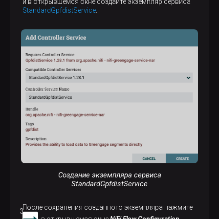
и в открывшемся окне создайте экземпляр сервиса
StandardGpfdistService
.
Создание экземпляра сервиса
StandardGpfdistService
После сохранения созданного экземпляра нажмите
, в открывшемся окне
NiFi Flow Configuration →