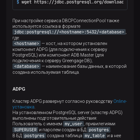
$ 
wget https://jdbc.postgresql.org/download/postg
При настройке сервиса DBCPConnectionPool также
используется ссылка в формате
jdbc:postgresql://<hostname>:5432/<database>
,
где:
<hostname>
— хост, на котором установлен
компонент ADPG (для подключения к серверу
PostgreSQL) или компонент ADB Master (для
подключения к серверу Greengage DB);
<database>
— наименование базы данных, в которой
создана используемая таблица.
ADPG
Кластер ADPG развернут согласно руководству
Online-
установка
.
На установленном PostgreSQL server (кластер ADPG)
выполнены подготовительные действия:
my_user
Пользователь с именем
, привилегиями
SUPERUSER
postgres
и паролем создан в БД
.
postgres
my_table
В БД
создана таблица
и в нее