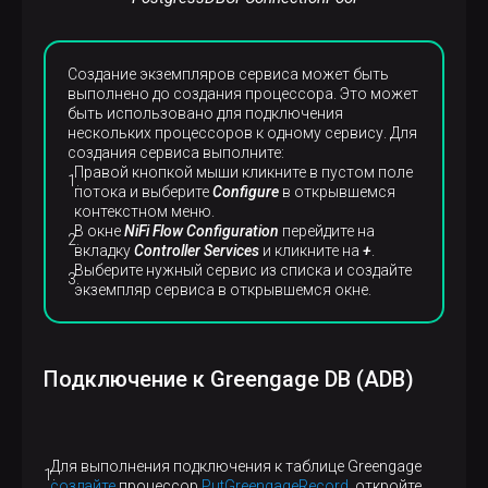
Создание экземпляров сервиса может быть
выполнено до создания процессора. Это может
быть использовано для подключения
нескольких процессоров к одному сервису. Для
создания сервиса выполните:
Правой кнопкой мыши кликните в пустом поле
потока и выберите
Configure
в открывшемся
контекстном меню.
В окне
NiFi Flow Configuration
перейдите на
вкладку
Controller Services
и кликните на
+
.
Выберите нужный сервис из списка и создайте
экземпляр сервиса в открывшемся окне.
Подключение к Greengage DB (ADB)
Для выполнения подключения к таблице Greengage
создайте
процессор
PutGreengageRecord
, откройте