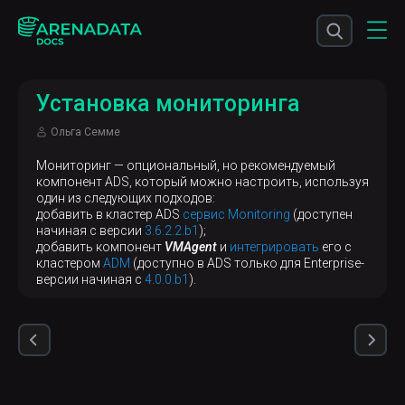
Установка мониторинга
Ольга Семме
Мониторинг — опциональный, но рекомендуемый
компонент ADS, который можно настроить, используя
один из следующих подходов:
добавить в кластер ADS
сервис Monitoring
(доступен
начиная с версии
3.6.2.2.b1
);
добавить компонент
VMAgent
и
интегрировать
его с
кластером
ADM
(доступно в ADS только для Enterprise-
версии начиная с
4.0.0.b1
).