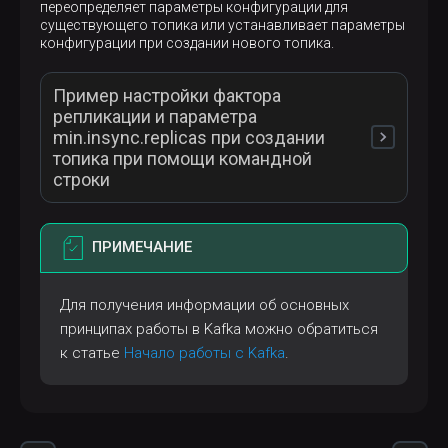
переопределяет параметры конфигурации для
существующего топика или устанавливает параметры
конфигурации при создании нового топика.
Пример настройки фактора
репликации и параметра
min.insync.replicas при создании
топика при помощи командной
строки
ПРИМЕЧАНИЕ
$ 
/usr/lib/kafka/bin/kafka-topics.sh --create -
Для получения информации об основных
принципах работы в Kafka можно обратиться
к статье
Начало работы c Kafka
.