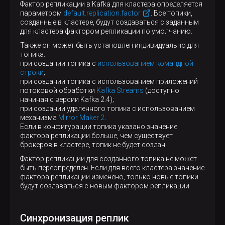
Фактор репликации в Kafka для кластера определяется
параметром
default.replication.factor
. Все топики,
созданные в кластере, будут создаваться с заданным
для кластера фактором репликации по умолчанию.
Также он может быть установлен индивидуально для
топика:
при создании топика с
использованием командной
строки
;
при создании топика с использованием приложений
потоковой обработки
Kafka Streams
(доступно
начиная с версии Kafka 2.4);
при создании удаленного топика с использованием
механизма
Mirror Maker 2
.
Если в конфигурации топика указано значение
фактора репликации больше, чем существует
брокеров в кластере, топик не будет создан.
Фактор репликации для созданного топика не может
быть переопределен. Если для всего кластера значение
фактора репликации изменено, только новые топики
будут создаваться с новым фактором репликации.
Синхронизация реплик