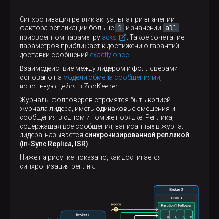
Синхронизация реплик актуальна при значении
1
all
фактора репликации больше
и значении
,
присвоенном параметру
acks
. Такое сочетание
параметров приближает к достижению гарантий
доставки сообщений
exactly once
.
Взаимодействие между лидером и фолловерами
основано на
модели обмена сообщениями
,
использующейся в ZooKeeper.
Журналы фолловеров стремятся быть копией
журнала лидера, иметь одинаковые смещения и
сообщения в одном и том же порядке. Реплика,
содержащая все сообщения, записанные в журнал
лидера, называется
синхронизированной репликой
(In-Sync Replica, ISR)
.
Ниже на рисунке показано, как достигается
синхронизация реплик.