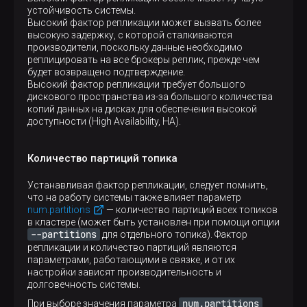
устойчивость системы.
Высокий фактор репликации может вызвать более
высокую задержку, с которой сталкиваются
производители, поскольку данные необходимо
реплицировать на все брокеры реплик, прежде чем
будет возвращено подтверждение.
Высокий фактор репликации требует большого
дискового пространства из-за большого количества
копий данных на дисках для обеспечения высокой
доступности (High Availability, HA).
Количество партиций топика
Устанавливая фактор репликации, следует помнить,
что на работу системы также влияет параметр
num.partitions
— количество партиций всех топиков
в кластере (может быть установлен при помощи опции
--partitions
для отдельного топика). Фактор
репликации и количество партиций являются
параметрами, работающими в связке, и от их
настройки зависят производительность и
долговечность системы.
num.partitions
При выборе значения параметра