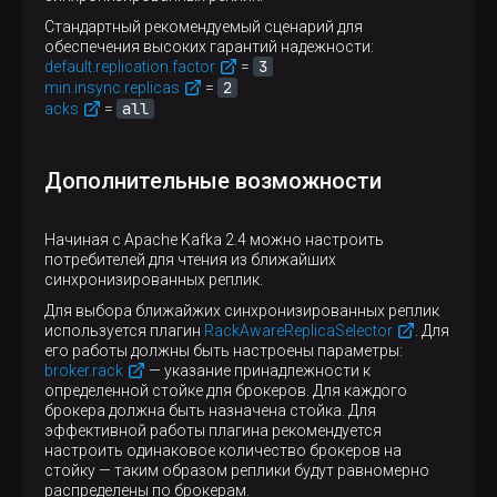
Стандартный рекомендуемый сценарий для
обеспечения высоких гарантий надежности:
3
default.replication.factor
=
2
min.insync.replicas
=
all
acks
=
Дополнительные возможности
Начиная с Apache Kafka 2.4 можно настроить
потребителей для чтения из ближайших
синхронизированных реплик.
Для выбора ближайжих синхронизированных реплик
используется плагин
RackAwareReplicaSelector
. Для
его работы должны быть настроены параметры:
broker.rack
— указание принадлежности к
определенной стойке для брокеров. Для каждого
брокера должна быть назначена стойка. Для
эффективной работы плагина рекомендуется
настроить одинаковое количество брокеров на
стойку — таким образом реплики будут равномерно
распределены по брокерам.