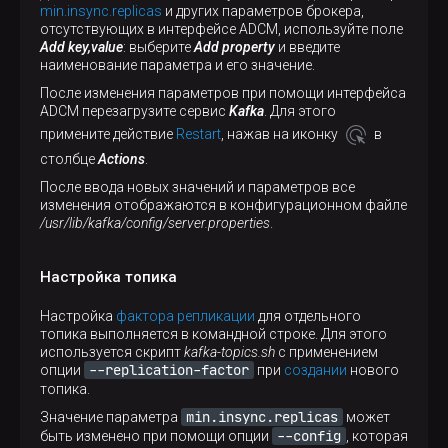
min.insync.replicas
и других параметров брокера,
отсутствующих в интерфейсе ADCM, используйте поле
Add key,value
: выберите
Add property
и введите
наименование параметра и его значение.
После изменения параметров при помощи интерфейса
ADCM перезагрузите сервис
Kafka
. Для этого
примените действие
Restart
, нажав на иконку
в
столбце
Actions
.
После ввода новых значений и параметров все
изменения отображаются в конфигурационном файле
/usr/lib/kafka/config/server.properties
.
Настройка топика
Настройка
фактора репликации
для отдельного
топика выполняется в командной строке. Для этого
используется скрипт
kafka-topics.sh
c применением
--replication-factor
опции
при
создании
нового
топика.
min.insync.replicas
Значение параметра
может
--config
быть изменено при помощи опции
, которая