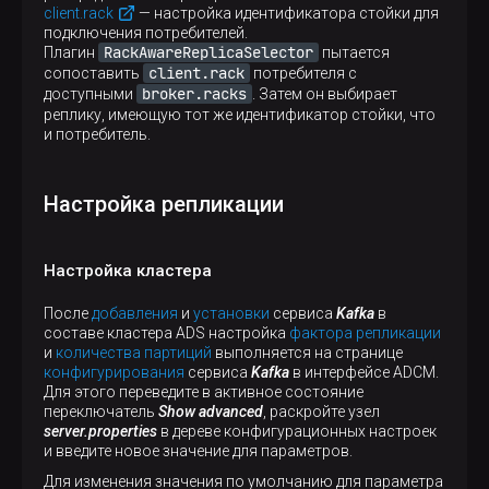
client.rack
— настройка идентификатора стойки для
подключения потребителей.
RackAwareReplicaSelector
Плагин
пытается
client.rack
сопоставить
потребителя с
broker.racks
доступными
. Затем он выбирает
реплику, имеющую тот же идентификатор стойки, что
и потребитель.
Настройка репликации
Настройка кластера
После
добавления
и
установки
сервиса
Kafka
в
составе кластера ADS настройка
фактора репликации
и
количества партиций
выполняется на странице
конфигурирования
сервиса
Kafka
в интерфейсе ADCM.
Для этого переведите в активное состояние
переключатель
Show advanced
, раскройте узел
server.properties
в дереве конфигурационных настроек
и введите новое значение для параметров.
Для изменения значения по умолчанию для параметра