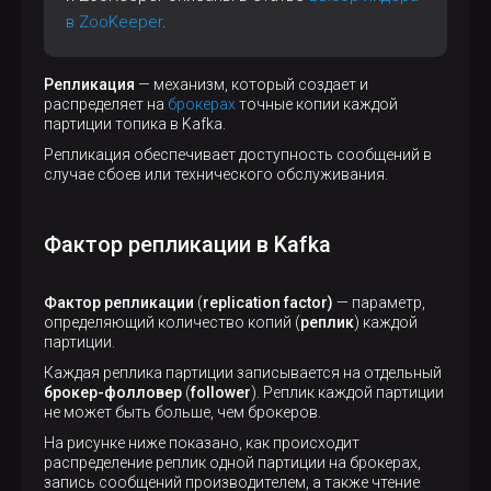
в ZooKeeper
.
Репликация
— механизм, который создает и
распределяет на
брокерах
точные копии каждой
партиции топика в Kafka.
Репликация обеспечивает доступность сообщений в
случае сбоев или технического обслуживания.
Фактор репликации в Kafka
Фактор репликации
(
replication factor)
— параметр,
определяющий количество копий (
реплик
) каждой
партиции.
Каждая реплика партиции записывается на отдельный
брокер-фолловер
(
follower
). Реплик каждой партиции
не может быть больше, чем брокеров.
На рисунке ниже показано, как происходит
распределение реплик одной партиции на брокерах,
запись сообщений производителем, а также чтение