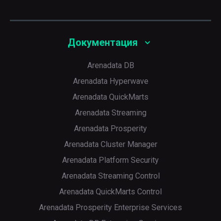
передаются экземпляру PgBouncer ноды-
Назначение
Порт доступа к web-интерфейсу Grafana
8405
лидера ADP
Порт, все подключения к которому
передаются экземплярам PgBouncer нод-
Назначение
реплик ADP
Порт на хосте с сервисом Balancer для
Документация
получения метрик HAProxy в формате
Prometheus
Arenadata DB
Arenadata Hyperwave
Arenadata QuickMarts
Arenadata Streaming
Arenadata Prosperity
Arenadata Cluster Manager
Arenadata Platform Security
Arenadata Streaming Control
Arenadata QuickMarts Control
Arenadata Prosperity Enterprise Services