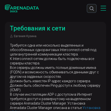
Требования к сети
Евгения Кузина
Требуется одна или несколько выделенных и
обособленных одноранговых Interconnect-сетей под
цели внутренней коммуникации кластера.
К Interconnect-сетям должны быть подключены все
серверы кластера.
Все серверы должны иметь полные доменные имена
(FQDN) и возможность обмениваться данными друг с
другом на заданных скоростях.
Должен быть известен IP-адрес каждого сервера.
Должен быть обеспечен Ping-доступ к любому серверу
(ICMP).
В случае инсталляции ADP с доступом в Интернет
требуется доступ к развернутому на выделенном
сервере Arenadata Cluster Manager. Установка
Arenadata Cluster Manager описана в статье
Установка