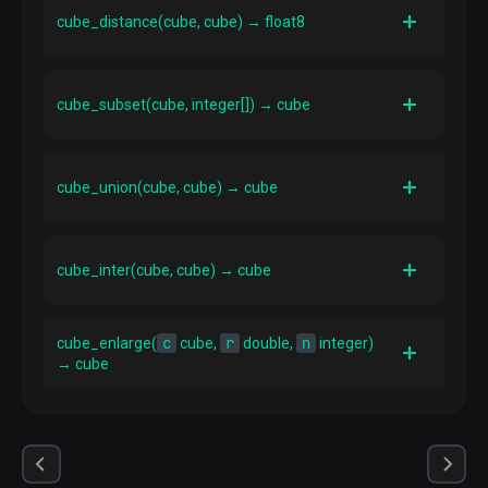
cube_ur_coord('(1,2),(3,4)', 2) → 4
true
Возвращает
, если куб является точкой, то
cube_distance(cube, cube) → float8
есть оба угла имеют одинаковые координаты
Пример
Описание
cube_is_point(cube(1,1)) → t
Возвращает расстояние между двумя кубами. Если
cube_subset(cube, integer[]) → cube
оба куба являются точками, это стандартная
функция определения расстояния
Описание
Пример
Создает новый куб из существующего куба,
cube_distance('(1,2)', '(3,4)') → 2.8284271247461903
cube_union(cube, cube) → cube
используя список индексов измерений из массива.
Может использоваться для извлечения конечных
точек одного измерения, удаления измерений или
Описание
изменения их порядка
Производит объединение двух кубов
cube_inter(cube, cube) → cube
Пример
Пример
cube_subset(cube('(1,3,5),(6,7,8)'), ARRAY[2]) → (3),(7)
cube_union('(1,2)', '(3,4)') → (1, 2),(3, 4)
Описание
Производит пересечение двух кубов
cube_subset(cube('(1,3,5),(6,7,8)'), ARRAY[3,2,1,1]) →
c
r
n
cube_enlarge(
cube,
double,
integer)
(5, 3, 1, 1),(8, 7, 6, 6)
→ cube
Пример
cube_inter('(1,2)', '(3,4)') → (3, 4),(1, 2)
Описание
r
Увеличивает размер куба на указанный радиус
n
r
как минимум в
измерениях. Если радиус (
)
отрицательный, куб сжимается. Все измерения
r
куба изменяются на величину радиуса
.