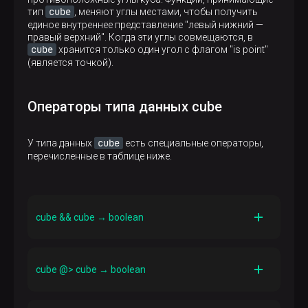
противоположных углов
cube
тип
, меняют углы местами, чтобы получить
Описание
единое внутреннее представление "левый нижний —
[(x),(y)]
[(x1,…​,xn),(y1,…​,yn)]
правый верхний". Когда эти углы совмещаются, в
cube
хранится только один угол с флагом "is point"
Описание
(является точкой).
[(x1,…​,xn),(y1,…​,yn)]
Операторы типа данных cube
cube
У типа данных
есть специальные операторы,
перечисленные в таблице ниже.
cube && cube → boolean
Описание
Определяет, пересекаются ли кубы
cube @> cube → boolean
Описание