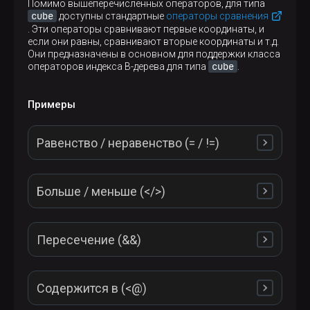
Помимо вышеперечисленных операторов, для типа
Вычисляет расстояние Чебышева (метрика L-inf)
cube
доступны стандартные
операторы сравнения
между двумя кубами
. Эти операторы сравнивают первые координаты, и
если они равны, сравнивают вторые координаты и т.д.
Они предназначены в основном для поддержки класса
cube
операторов индекса B-дерева для типа
.
Примеры
Равенство / неравенство (= / !=)
Больше / меньше (</>)
SELECT
'38, 102.30'
::
cube
 = 
'38, 102.30'
::
cube
Пересечение (&&)
SELECT
'(2,0),(3,1)'
::
cube
 < 
'(2,0,0,0,0),(3,1,
 result

--------

Содержится в (<@)
 t