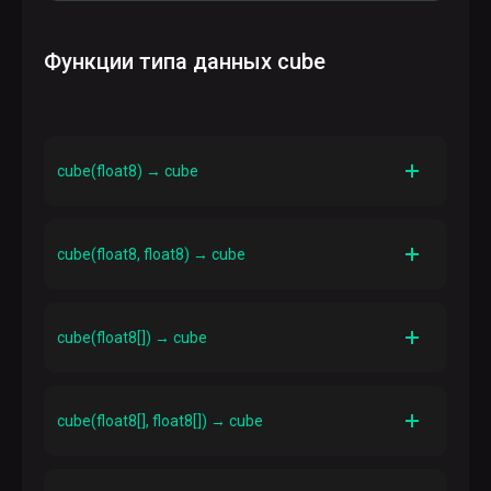
 t
result

SELECT
'(1,1)'
::
cube
 <#> 
'(4,5)'
::
cube
AS
 resul
----------

        5
SELECT
cube
(
array
[
40
,
50
,
60
], 
array
[
10
,
20
,
30
])~>
Функции типа данных cube
SELECT
cube
(
array
[
10
,
20
,
30
])-> 
3
AS
 result;
SELECT
'(1,1)'
::
cube
 <=> 
'(4,5)'
::
cube
AS
 resul
result

----------

result

        7
 result

----------

--------

cube(float8) → cube
       40
result

     30
----------

        4
Описание
Создает одномерный куб с одинаковыми обеими
cube(float8, float8) → cube
координатами
SELECT
cube
(
array
[
40
,
50
,
60
], 
array
[
10
,
20
,
30
])~>
SELECT
cube
(
array
[
10
,
20
,
30
])-> 
6
AS
 result;
Пример
Описание
cube(1) → (1)
Создает одномерный куб
cube(float8[]) → cube
result

 result

Пример
----------

--------

cube(1, 2) → (1),(2)
       20
Описание
     30
Создает куб нулевого объема, используя
cube(float8[], float8[]) → cube
координаты, определенные массивом
Пример
SELECT
cube
(
array
[
40
,
50
,
60
], 
array
[
10
,
20
,
30
])~>
Описание
cube(ARRAY[1,2,3]) → (1, 2, 3)
Создает куб с координатами верхнего правого и