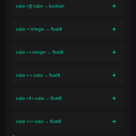
Определяет, содержит ли первый куб второй
cube <@ cube → boolean
Описание
Определяет, содержит ли второй куб первый
cube -> integer → float8
Описание
n
Выдает
-ю координату куба (нумерация
cube ~> integer → float8
начинается с 1)
Описание
n
Выдает
-ю координату куба, рассчитанную
cube <-> cube → float8
следующим образом:
обозначает
k
нижнюю границу
-й размерности;
k
обозначает верхнюю границу
-й размерности.
Описание
n
Отрицательные
обозначают обратное значение
Вычисляет евклидово расстояние между двумя
cube <#> cube → float8
соответствующей положительной координаты.
кубами
Этот оператор предназначен для поддержки KNN-
GiST
Описание
Рассчитывает расстояние между точками,
cube <=> cube → float8
имитирующее путь такси по сетке улиц (метрика L-
1)
Описание