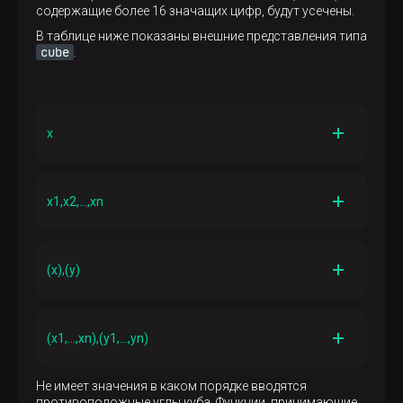
содержащие более 16 значащих цифр, будут усечены.
В таблице ниже показаны внешние представления типа
cube
.
x
Описание
Одномерная точка (одномерный интервал нулевой
x1,x2,…​,xn
длины)
Описание
(x)
Точка в n-мерном пространстве, внутренне
(x),(y)
представленная как куб нулевого объема
Описание
(x)
Описание
(x1,x2,…​,xn)
x
Одномерный интервал, начинающийся с
и
(x1,…​,xn),(y1,…​,yn)
y
Описание
заканчивающийся
или наоборот — порядок не
имеет значения
(x1,x2,…​,xn)
Описание
Не имеет значения в каком порядке вводятся
N-мерный куб, представленный парой диагонально
[(x),(y)]
противоположные углы куба. Функции, принимающие