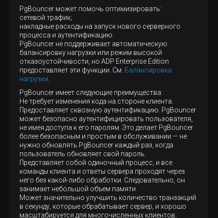
PgBouncer может помочь оптимизировать:
сетевой трафик;
накладные расходы на запуск нового серверного
процесса и аутентификацию.
PgBouncer не поддерживает автоматическую
балансировку нагрузки или режим высокой
отказоустойчивости, но ADP Enterprise Edition
предоставляет эти функции. См.
Балансировка
нагрузки
.
PgBouncer имеет следующие преимущества:
Не требует изменения кода на стороне клиента.
Предоставляет сквозную аутентификацию. PgBouncer
может безопасно аутентифицировать пользователя,
не имея доступа к его паролям. Это делает PgBouncer
более безопасным и простым в обслуживании — не
нужно обновлять PgBouncer каждый раз, когда
пользователь обновляет свой пароль.
Представляет собой одиночный процесс, и все
команды клиента и ответы сервера проходят через
него без какой-либо обработки. Следовательно, он
занимает небольшой объем памяти.
Может значительно улучшить количество транзакций
в секунду, которые обрабатывает сервер, и хорошо
масштабируется для многочисленных клиентов.