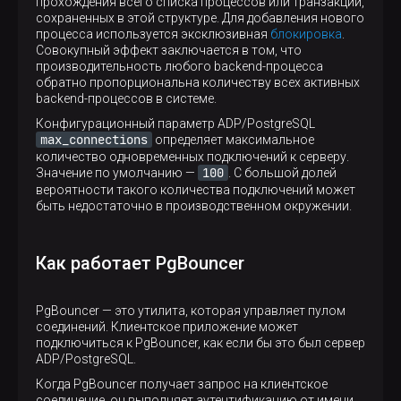
прохождения всего списка процессов или транзакций,
сохраненных в этой структуре. Для добавления нового
процесса используется эксклюзивная
блокировка
.
Совокупный эффект заключается в том, что
производительность любого backend-процесса
обратно пропорциональна количеству всех активных
backend-процессов в системе.
Конфигурационный параметр ADP/PostgreSQL
max_connections
определяет максимальное
количество одновременных подключений к серверу.
100
Значение по умолчанию —
. С большой долей
вероятности такого количества подключений может
быть недостаточно в производственном окружении.
Как работает PgBouncer
PgBouncer — это утилита, которая управляет пулом
соединений. Клиентское приложение может
подключиться к PgBouncer, как если бы это был сервер
ADP/PostgreSQL.
Когда PgBouncer получает запрос на клиентское
соединение, он выполняет аутентификацию от имени