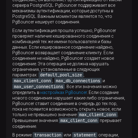
сервера PostgreSQL. PgBouncer поддерживает все
механизмы аутентификации, которые доступны в
PostgreSQL. Важным моментом является то, что
PgBouncer кеширует соединения.
Если аутентификация прошла успешно, PgBouncer
проверяет наличие кешированного соединения с
комбинацией тех же имени пользователя и базы
данных. Если кешированное соединение найдено,
PgBouncer возвращает соединение клиенту. Если
соединение не найдено, PgBouncer создает новое
соединение. Эта операция не должна нарушать
ограничения, установленные в следующих
default_pool_size
параметрах:
,
max_client_conn
max_db_connections
,
и
max_user_connections
. Все эти значения можно
определить в
настройках PgBouncer
. Если создание
нового соединения нарушает какие-либо ограничения,
PgBouncer ставит соединение в очередь до тех пор,
пока не появится возможность открыть новое, если
max_client_conn
только не превышено значение
.
max_client_conn
Превышение значения
прерывает
соединение.
transaction
statement
В режиме
или
операции,