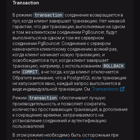
Transaction
transaction
В режиме
соединение возвращается в
пул, когда клиент завершает транзакцию. Нет никакой
гарантии, что две транзакции, выполняемые на одном
и том же клиентском соединении PgBouncer, будут
выполняться на одном и том же серверном
соединении PgBouncer. Соединение с сервером
назначается клиентскому соединению всякий раз,
когда клиент начинает новую транзакцию, и
освобождается в пул, когда клиент завершает
ROLLBACK
транзакцию, например, с использованием
COMMIT
или
, a не тогда, когда клиент отключается.
Обратите внимание, что в PostgreSQL если транзакция
не запускается явно, каждый запрос выполняется в
виде индивидуальной транзакции. См.
Transactions
.
transaction
Режим
обеспечивает лучшую
производительность и позволяет сократить
количество простаивающих транзакций, в дополнение
к сокращению времени, затрачиваемого на
установление соединений и аутентификацию
пользователей.
В этом режиме необходимо быть осторожным при