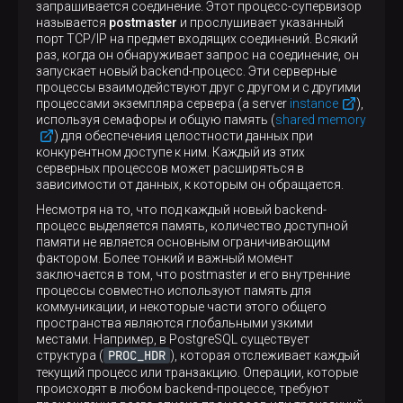
запрашивается соединение. Этот процесс-супервизор
называется
postmaster
и прослушивает указанный
порт TCP/IP на предмет входящих соединений. Всякий
раз, когда он обнаруживает запрос на соединение, он
запускает новый backend-процесс. Эти серверные
процессы взаимодействуют друг с другом и с другими
процессами экземпляра сервера (a server
instance
),
используя семафоры и общую память (
shared memory
) для обеспечения целостности данных при
конкурентном доступе к ним. Каждый из этих
серверных процессов может расширяться в
зависимости от данных, к которым он обращается.
Несмотря на то, что под каждый новый backend-
процесс выделяется память, количество доступной
памяти не является основным ограничивающим
фактором. Более тонкий и важный момент
заключается в том, что postmaster и его внутренние
процессы совместно используют память для
коммуникации, и некоторые части этого общего
пространства являются глобальными узкими
местами. Например, в PostgreSQL существует
PROC_HDR
структура (
), которая отслеживает каждый
текущий процесс или транзакцию. Операции, которые
происходят в любом backend-процессе, требуют