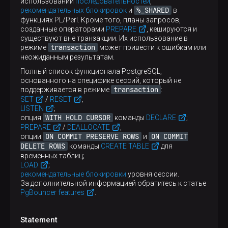
использовании
последовательностей
,
%_SHARED
рекомендательных блокировок
и
в
функциях PL/Perl. Кроме того, планы запросов,
созданные операторами
PREPARE
, кешируются и
существуют вне транзакции. Их использование в
transaction
режиме
может привести к ошибкам или
неожиданным результатам.
Полный список функционала PostgreSQL,
основанного на специфике сессий, который не
transaction
поддерживается в режиме
:
SET
/
RESET
;
LISTEN
;
WITH HOLD CURSOR
опция
команды
DECLARE
;
PREPARE
/
DEALLOCATE
;
ON COMMIT PRESERVE ROWS
ON COMMIT
опции
и
DELETE ROWS
команды
CREATE TABLE
для
временных таблиц;
LOAD
;
рекомендательные блокировки
уровня сессии.
За дополнительной информацией обратитесь к статье
PgBouncer features
.
Statement