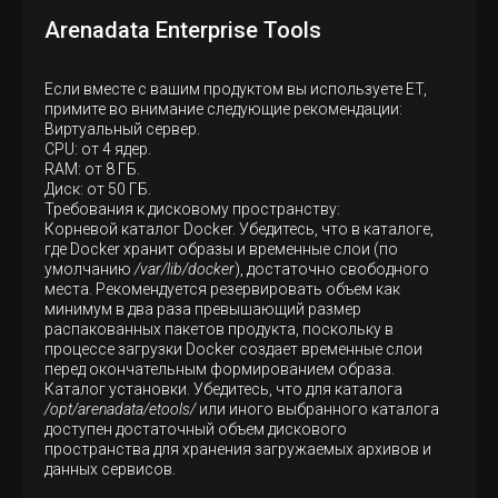
Arenadata Enterprise Tools
Если вместе с вашим продуктом вы используете ET,
примите во внимание следующие рекомендации:
Виртуальный сервер.
CPU: от 4 ядер.
RAM: от 8 ГБ.
Диск: от 50 ГБ.
Требования к дисковому пространству:
Корневой каталог Docker. Убедитесь, что в каталоге,
где Docker хранит образы и временные слои (по
умолчанию
/var/lib/docker
), достаточно свободного
места. Рекомендуется резервировать объем как
минимум в два раза превышающий размер
распакованных пакетов продукта, поскольку в
процессе загрузки Docker создает временные слои
перед окончательным формированием образа.
Каталог установки. Убедитесь, что для каталога
/opt/arenadata/etools/
или иного выбранного каталога
доступен достаточный объем дискового
пространства для хранения загружаемых архивов и
данных сервисов.