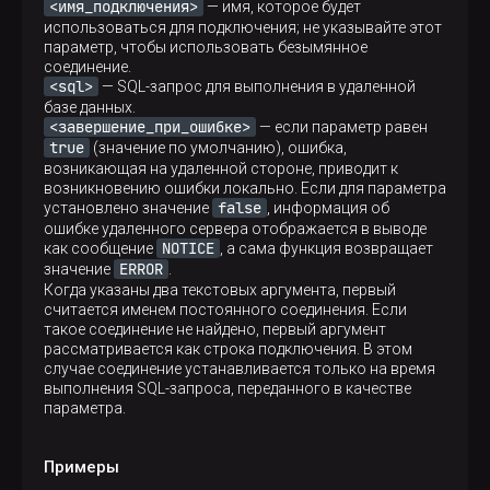
<имя_подключения>
— имя, которое будет
использоваться для подключения; не указывайте этот
параметр, чтобы использовать безымянное
соединение.
<sql>
— SQL-запрос для выполнения в удаленной
базе данных.
<завершение_при_ошибке>
— если параметр равен
true
(значение по умолчанию), ошибка,
возникающая на удаленной стороне, приводит к
возникновению ошибки локально. Если для параметра
false
установлено значение
, информация об
ошибке удаленного сервера отображается в выводе
NOTICE
как сообщение
, а сама функция возвращает
ERROR
значение
.
Когда указаны два текстовых аргумента, первый
считается именем постоянного соединения. Если
такое соединение не найдено, первый аргумент
рассматривается как строка подключения. В этом
случае соединение устанавливается только на время
выполнения SQL-запроса, переданного в качестве
параметра.
Примеры