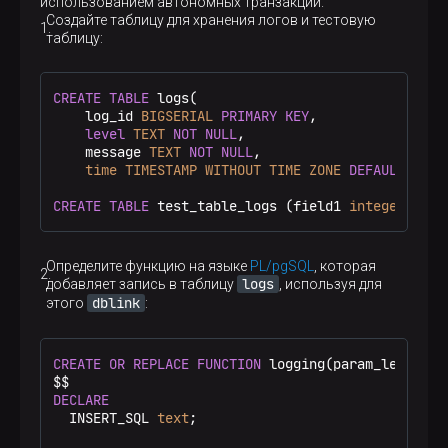
использованием автономных транзакций.
Создайте таблицу для хранения логов и тестовую
таблицу:
CREATE
TABLE
 logs(

    log_id 
BIGSERIAL
PRIMARY KEY
,

level
TEXT
NOT
NULL
,

    message 
TEXT
NOT
NULL
,

time
TIMESTAMP
WITHOUT TIME ZONE
DEFAULT
 now(
CREATE
TABLE
 test_table_logs (field1 
integer
, fie
Определите функцию на языке
PL/pgSQL
, которая
logs
добавляет запись в таблицу
, используя для
dblink
этого
:
CREATE
OR REPLACE
FUNCTION
 logging(param_level 
te
$$
DECLARE
  INSERT_SQL 
text
;
