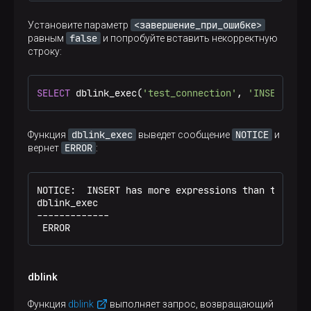
<завершение_при_ошибке>
Установите параметр
false
равным
и попробуйте вставить некорректную
строку:
SELECT
 dblink_exec(
'test_connection'
, 
'INSERT INT
dblink_exec
NOTICE
Функция
выведет сообщение
и
ERROR
вернет
:
NOTICE:  INSERT has more expressions than target c
dblink_exec

-------------

 ERROR
dblink
Функция
dblink
выполняет запрос, возвращающий