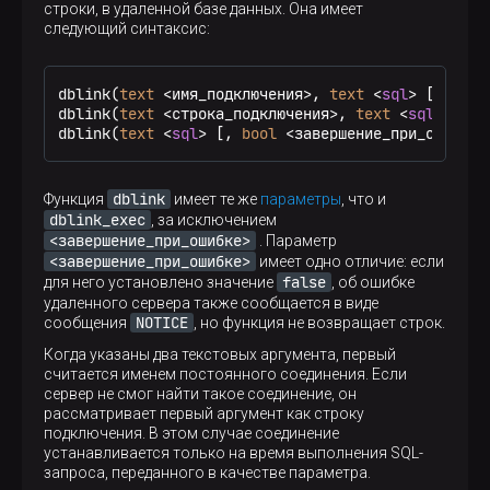
строки, в удаленной базе данных. Она имеет
следующий синтаксис:
dblink(
text
 <имя_подключения>, 
text
 <
sql
> [, 
bool
dblink(
text
 <строка_подключения>, 
text
 <
sql
> [, 
b
dblink(
text
 <
sql
> [, 
bool
 <завершение_при_ошибке>
dblink
Функция
имеет те же
параметры
, что и
dblink_exec
, за исключением
<завершение_при_ошибке>
. Параметр
<завершение_при_ошибке>
имеет одно отличие: если
false
для него установлено значение
, об ошибке
удаленного сервера также сообщается в виде
NOTICE
сообщения
, но функция не возвращает строк.
Когда указаны два текстовых аргумента, первый
считается именем постоянного соединения. Если
сервер не смог найти такое соединение, он
рассматривает первый аргумент как строку
подключения. В этом случае соединение
устанавливается только на время выполнения SQL-
запроса, переданного в качестве параметра.