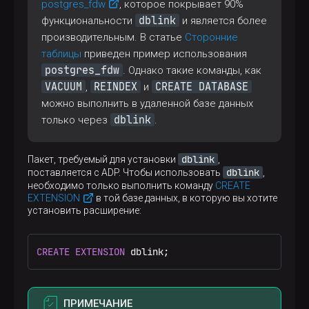
postgres_fdw
, которое покрывает 90%
dblink
функциональности
и является более
производительным. В статье
Сторонние
таблицы
приведен пример использования
postgres_fdw
. Однако такие команды, как
VACUUM
REINDEX
CREATE DATABASE
,
и
можно выполнить в удаленной базе данных
dblink
только через
.
dblink
Пакет, требуемый для установки
,
dblink
поставляется с ADP. Чтобы использовать
,
необходимо только выполнить команду
CREATE
EXTENSION
в той базе данных, в которую вы хотите
установить расширение:
CREATE
EXTENSION
 dblink;
ПРИМЕЧАНИЕ