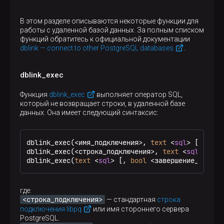
В этом разделе описываются некоторые функции для
работы с удаленной базой данных. За полным списком
функций обратитесь к официальной документации
dblink — connect to other PostgreSQL databases
.
dblink_exec
Функция
dblink_exec
выполняет оператор SQL,
который не возвращает строки, в удаленной базе
данных. Она имеет следующий синтаксис:
dblink_exec(<имя_подключения>, 
text
 <
sql
> [, 
bool
dblink_exec(<строка_подключения>, 
text
 <
sql
> [, 
b
dblink_exec(
text
 <
sql
> [, 
bool
 <завершение_при_ош
где:
<строка_подключения>
— стандартная
строка
подключения libpq
или имя стороннего сервера
PostgreSQL.