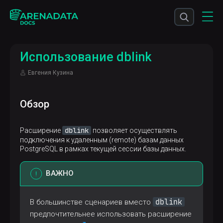
Использование dblink
Евгения Кузина
Обзор
dblink
Расширение
позволяет осуществлять
подключения к удаленным (remote) базам данных
PostgreSQL в рамках текущей сессии базы данных.
ВАЖНО
dblink
В большинстве сценариев вместо
предпочтительнее использовать расширение