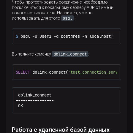
Чтобы протестировать соединение, необходимо
подключиться к локальному серверу ADP от имени
нового пользователя. Например, можно
psql
использовать для этого
:
$ 
psql -U user1 -d postgres -h localhost;
dblink_connect
Выполните команду
:
SELECT
 dblink_connect(
'test_connection_server'
, 
'
 dblink_connect

----------------

 OK
Работа с удаленной базой данных