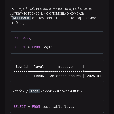
В каждой таблице содержится по одной строке.
Откатите транзакцию с помощью команды
ROLLBACK
, а затем также проверьте содержимое
таблиц:
ROLLBACK
;

SELECT
 * 
FROM
 logs;
 log_id | level |     message     |            tim
--------+-------+-----------------+---------------
      1 | ERROR | An error occurs | 2026-01-15 10
logs
В таблице
изменения сохранились.
SELECT
 * 
FROM
 test_table_logs;