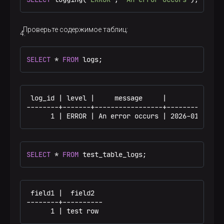
Проверьте содержимое таблиц:
SELECT
 * 
FROM
 logs;
 log_id | level |     message     |            tim
--------+-------+-----------------+---------------
      1 | ERROR | An error occurs | 2026-01-15 10
SELECT
 * 
FROM
 test_table_logs;
 field1 |  field2

--------+----------

      1 | test row