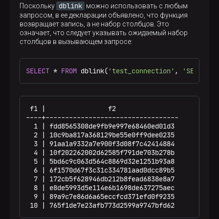
dblink
Поскольку
можно использовать с любым
запросом, в ее декларации объявлено, что функция
возвращает запись, а не набор столбцов. Это
означает, что следует указывать ожидаемый набор
столбцов в вызывающем запросе:
SELECT
 * 
FROM
 dblink(
'test_connection'
, 
'SELECT *
 f1 |                f2

----+----------------------------------

  1 | fdd8565308de9fb9e997e68460ed01d3

  2 | 10c9ba817a368129be55e0ff9dee0235

  3 | 91aa1a9332a7e900f3d08f7c42414884

  4 | 10f202262002d62585f791de703b278b

  5 | 5bd6c9c063d564c8869d32e1251b93a8

  6 | 6f1570d67f3c31c334781aad0dcc89b5

  7 | 172cb5f628946db212b8fead6838e8a7

  8 | e8de5993d5e114e6b1698de637275aec

  9 | 89a9c7e86d6a65eccfcd371efd0f9235

 10 | 765f1de7e23afb773d2599a9747bfd62