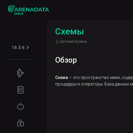
Схемы
Евгения Кузина
16.3.6
Обзор
Концепции
Схема
— это пространство имен, содер
Сценарии
процедуры и операторы. База данных 
Подготовка
использования
окружения
Архитектура
Требования к
Начало
ADP
оборудованию
работы
Балансировка
Требования
Установка
Управление
нагрузки
к сети
доступом