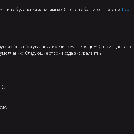
ации об удалении зависимых объектов обратитесь к статье
Depen
ругой объект без указания имени схемы, PostgreSQL помещает этот
о умолчанию. Следующие строки кода эквивалентны:
 );
ему: