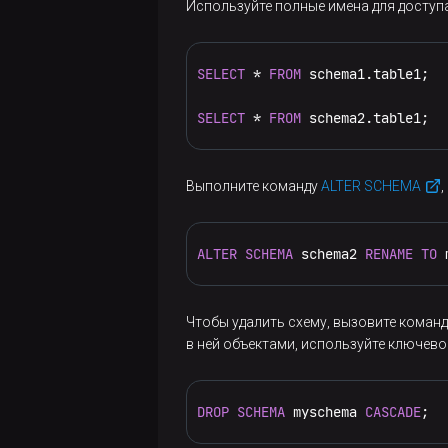
Используйте полные имена для доступа
Использование
Оператор
Использование
материалы
timescaledb
функций на
JOIN
комплексных
Конфигурационные
языке C
Релизы
типов данных
SELECT
 * 
FROM
 schema1.table1;

Подзапросы
параметры
Релизы
Использование
JSON/JSONB
Полнотекстовый
SELECT
 * 
FROM
 schema2.table1;
Комбинирование
Поддерживаемые
ADP
PL/Perl
поиск
запросов
JSONPath
расширения
Известные
Использование
Анализ
Выполните команду
ALTER SCHEMA
Общие
XML
Глоссарий
проблемы
PL/Tcl
запросов
табличные
hstore
выражения
ALTER
SCHEMA
 schema2 
RENAME
TO
 
(CTE)
bytea
Агрегатные
Чтобы удалить схему, вызовите коман
функции
в ней объектами, используйте ключев
Оконные
функции
DROP
SCHEMA
 myschema 
CASCADE
;