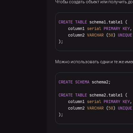
Чтобы создать объект или получить до
Импорт
Управление
настроек
параллелизмом
ET
CREATE
TABLE
 schema1.table1 (

Уровни
    column1 
serial
PRIMARY KEY
,

Запросы
Интеграция
изоляции
    column2 
VARCHAR
 (
50
) 
UNIQUE
к базе
с
);
транзакций
данных
кластером
ADP ES
Блокировки
Пример
Работа с
работы
Можно использовать одни и те же имен
расширениями
Установка
с psql
кластера
amcheck
Серверное
CREATE
SCHEMA
 schema2;

Использование
программирование
bloom
псевдонимов
CREATE
TABLE
 schema2.table1 (

Использование
Шифрование
таблиц и
cube
    column1 
serial
PRIMARY KEY
,

PL/pgSQL
данных с
столбцов
    column2 
VARCHAR
 (
50
) 
UNIQUE
помощью
dblink
);
Использование
Типы
pgcrypto
PL/Python
запросов
PostGIS
Справочные