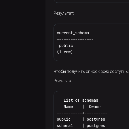
Результат:
current_schema

----------------

 public

(1 row)
Чтобы получить список всех доступны
Результат:
   List of schemas

   Name    |  Owner

-----------+----------

public     | postgres

schema1    | postgres