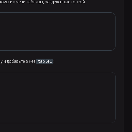
хемы и имени таблицы, разделенных точкой:
table1
у и добавьте в нее
: