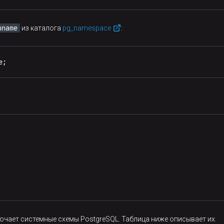
pname
из каталога
pg_namespace
:
e;
ючает системные схемы PostgreSQL. Таблица ниже описывает их.