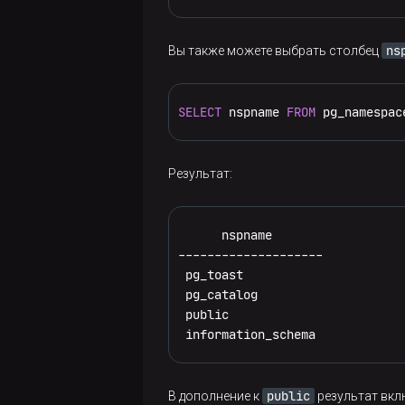
ns
Вы также можете выбрать столбец
SELECT
 nspname 
FROM
 pg_namespac
Результат:
      nspname

--------------------

 pg_toast

 pg_catalog

 public

 information_schema
public
В дополнение к
результат вкл