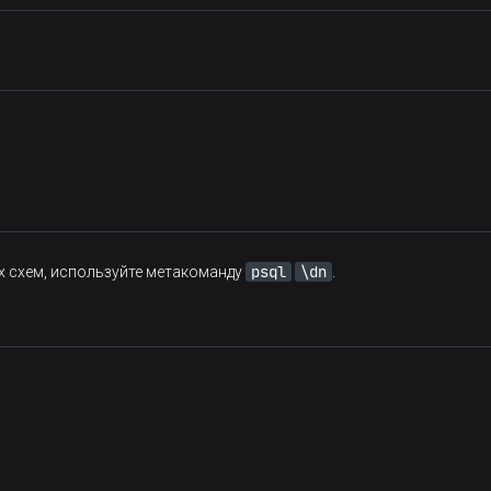
psql
\dn
х схем, используйте метакоманду
.