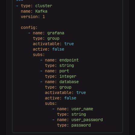
---
-
type:
cluster
name:
Kafka
version:
1
config:
-
name:
grafana
type:
group
activatable:
true
active:
false
subs:
-
name:
endpoint
type:
string
-
name:
port
type:
integer
-
name:
database
type:
group
activatable:
true
active:
false
subs:
-
name:
user_name
type:
string
-
name:
user_password
type:
password