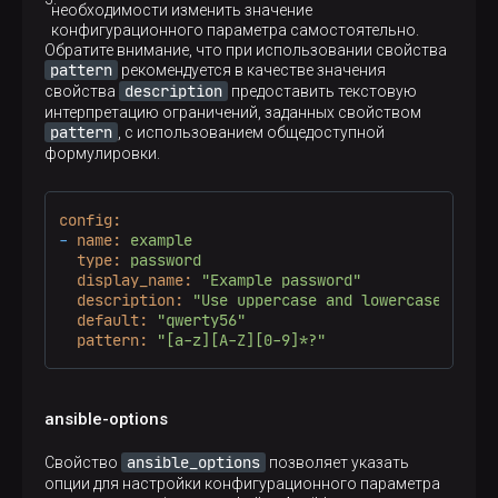
необходимости изменить значение
конфигурационного параметра самостоятельно.
Обратите внимание, что при использовании свойства
pattern
рекомендуется в качестве значения
description
свойства
предоставить текстовую
интерпретацию ограничений, заданных свойством
pattern
, с использованием общедоступной
формулировки.
config:
-
name:
example
type:
password
display_name:
"Example password"
description:
"Use uppercase and lowercase lette
default:
"qwerty56"
pattern:
"[a-z][A-Z][0-9]*?"
ansible-options
ansible_options
Свойство
позволяет указать
опции для настройки конфигурационного параметра