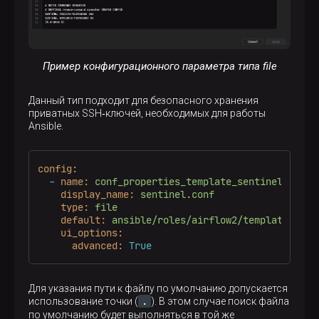
Пример конфигурационного параметра типа file
Данный тип подходит для безопасного хранения
приватных SSH‑ключей, необходимых для работы
Ansible.
config:
-
name:
conf_properties_template_sentinel
display_name:
sentinel.conf
type:
file
default:
ansible/roles/airflow2/templates/sen
ui_options:
advanced:
True
Для указания пути к файлу по умолчанию допускается
.
использование точки (
). В этом случае поиск файла
по умолчанию будет выполняться в той же