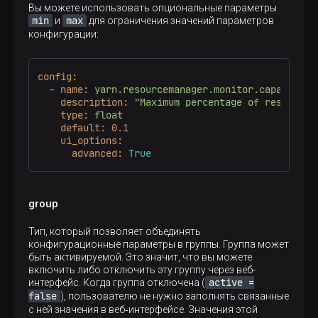
Вы можете использовать опциональные параметры
min
max
и
для ограничения значений параметров
конфигурации:
config:
-
name:
yarn.resourcemanager.monitor.capacity.p
description:
"Maximum percentage of resources
type:
float
default:
0.1
ui_options:
advanced:
True
group
Тип, который позволяет объединять
конфигурационные параметры в группы. Группа может
быть активируемой. Это значит, что вы можете
включить либо отключить эту группу через веб-
active =
интерфейс. Когда группа отключена (
false
), пользователю не нужно заполнять связанные
с ней значения в веб‑интерфейсе. Значения этой