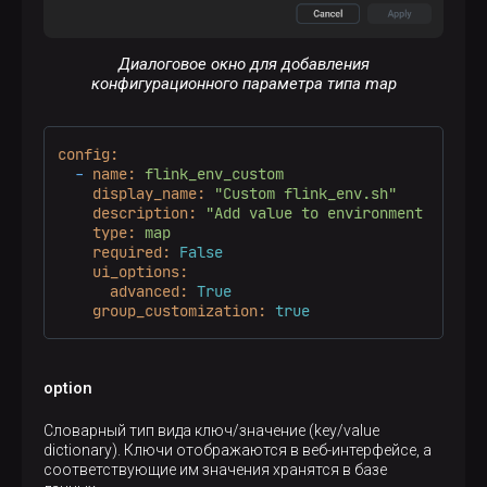
Диалоговое окно для добавления
конфигурационного параметра типа map
config:
-
name:
flink_env_custom
display_name:
"Custom flink_env.sh"
description:
"Add value to environment variab
type:
map
required:
False
ui_options:
advanced:
True
group_customization:
true
option
Словарный тип вида ключ/значение (key/value
dictionary). Ключи отображаются в веб-интерфейсе, а
соответствующие им значения хранятся в базе