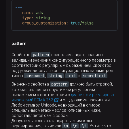
---
-
name:
ads
type:
string
group_customization:
true
/false
pattern
pattern
Свойство
позволяет задать правило
валидации значения конфигурационного параметра в
соответствии с регулярным выражением. Свойство
поддерживается для конфигурационных параметров
password
string
text
secrettext
типов
,
,
и
.
pattern
Значение свойства
должно быть строкой,
которая является допустимым регулярным
выражением в соответствии с
диалектом регулярных
выражений ECMA 262
и следующими правилами:
Любой символ Unicode, не входящий в список
специальных метасимволов, описанных ниже,
сопоставляется сам с собой.
Допустимы только стандартные символы
\n
\r
\t
экранирования, такие как
,
,
. Учтите, что