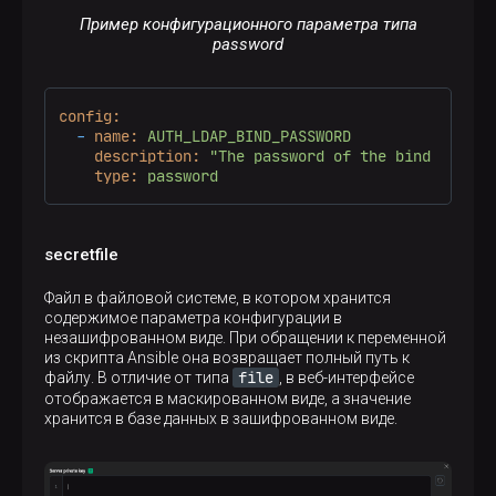
Пример конфигурационного параметра типа
password
config:
-
name:
AUTH_LDAP_BIND_PASSWORD
description:
"The password of the bind user"
type:
password
secretfile
Файл в файловой системе, в котором хранится
содержимое параметра конфигурации в
незашифрованном виде. При обращении к переменной
из скрипта Ansible она возвращает полный путь к
file
файлу. В отличие от типа
, в веб-интерфейсе
отображается в маскированном виде, а значение
хранится в базе данных в зашифрованном виде.