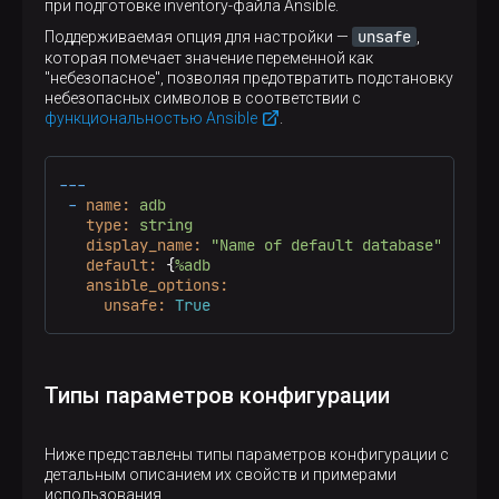
при подготовке inventory-файла Ansible.
unsafe
Поддерживаемая опция для настройки —
,
которая помечает значение переменной как
"небезопасное", позволяя предотвратить подстановку
небезопасных символов в соответствии с
функциональностью Ansible
.
---
-
name:
adb
type:
string
display_name:
"Name of default database"
default:
 {
%adb
ansible_options:
unsafe:
True
Типы параметров конфигурации
Ниже представлены типы параметров конфигурации с
детальным описанием их свойств и примерами
использования.