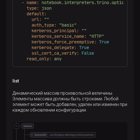
-
name:
notebook.interpreters.trino.options
type:
json
default:
url:
""
auth_type:
"basic"
kerberos_principal:
""
kerberos_service_name:
"HTTP"
kerberos_force_preemptive:
True
kerberos_delegate:
True
ssl_cert_ca_verify:
False
read_only:
any
list
Динамический массив произвольной величины.
Элементы массива должны быть строками. Любой
элемент может быть добавлен, удален или изменен при
каждом обновлении конфигурации.