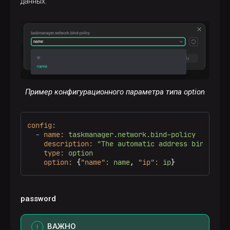
данных.
Пример конфигурационного параметра типа option
config:
-
name:
taskmanager.network.bind-policy
description:
"The automatic address binding p
type:
option
option:
 {
"name":
name
, 
"ip":
ip
}
password
ВАЖНО