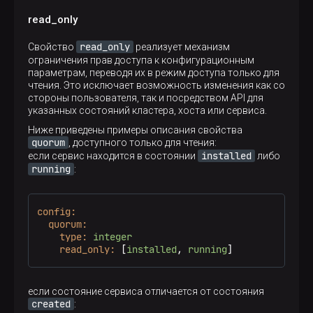
Значения
См. ниже
read_only
Описание
Правило валидации для введенного значения
По умолчанию
read_only
Свойство
конфигурационного параметра
реализует механизм
Нет
ограничения прав доступа к конфигурационным
параметрам, переводя их в режим доступа только для
Описание
чтения. Это исключает возможность изменения как со
Позволяет указать дополнительные настройки для
стороны пользователя, так и посредством API для
параметра во время подготовки inventory-файла
указанных состояний кластера, хоста или сервиса.
Ansible
Ниже приведены примеры описания свойства
quorum
, доступного только для чтения:
installed
если сервис находится в состоянии
либо
running
:
config:
quorum:
type:
integer
read_only:
 [
installed
, 
running
]
если состояние сервиса отличается от состояния
created
: