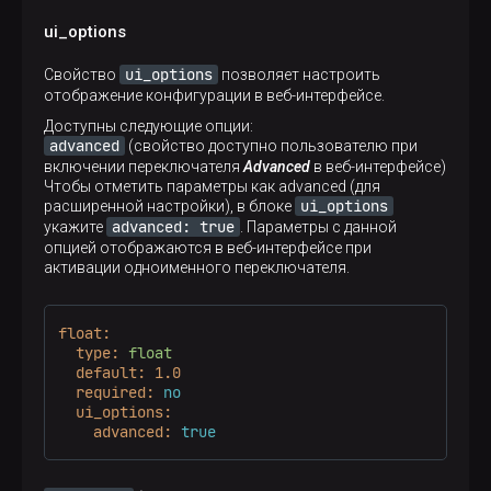
ui_options
ui_options
Свойство
позволяет настроить
отображение конфигурации в веб-интерфейсе.
Доступны следующие опции:
advanced
(свойство доступно пользователю при
включении переключателя
Advanced
в веб-интерфейсе)
Чтобы отметить параметры как advanced (для
ui_options
расширенной настройки), в блоке
advanced: true
укажите
. Параметры с данной
опцией отображаются в веб-интерфейсе при
активации одноименного переключателя.
float:
type:
float
default:
1.0
required:
no
ui_options:
advanced:
true