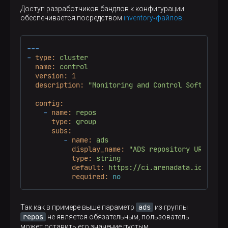
Доступ разработчиков бандлов к конфигурации
обеспечивается посредством
inventory‑файлов
.
---
-
type:
cluster
name:
control
version:
1
description:
"Monitoring and Control Software"
config:
-
name:
repos
type:
group
subs:
-
name:
ads
display_name:
"ADS repository URL"
type:
string
default:
https://ci.arenadata.io/artif
required:
no
ads
Так как в примере выше параметр
из группы
repos
не является обязательным, пользователь
может оставить его значение пустым.