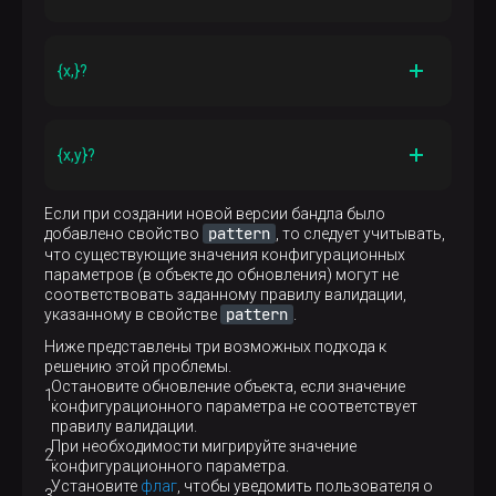
Описание
x
Поиск
или более вхождений предыдущего
{x,}?
выражения
Описание
x
"Ленивый" поиск
или более вхождений
{x,y}?
предыдущего символа или выражения
Описание
Если при создании новой версии бандла было
x
y
"Ленивый" поиск не менее
и не более
pattern
добавлено свойство
, то следует учитывать,
вхождений предыдущего символа или выражения
что существующие значения конфигурационных
параметров (в объекте до обновления) могут не
соответствовать заданному правилу валидации,
pattern
указанному в свойстве
.
Ниже представлены три возможных подхода к
решению этой проблемы.
Остановите обновление объекта, если значение
конфигурационного параметра не соответствует
правилу валидации.
При необходимости мигрируйте значение
конфигурационного параметра.
Установите
флаг
, чтобы уведомить пользователя о