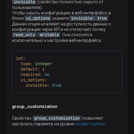
invisible
(свойство полностью скрыто от
пользователя)
Чтобы скрыть конфигурацию в веб‑интерфейсе, в
ui_options
invisible: true
блоке
укажите
.
Данная опция не влияет на доступность данных о
конфигурации через API и не отключает логику
read_only
writable
/
. Она относится
исключительно к настройке веб-интерфейса.
int:
type:
integer
default:
1
required:
no
ui_options:
invisible:
true
group_customization
group_customization
Свойство
позволяет
настроить параметр на уровне
конфиг-группы
.