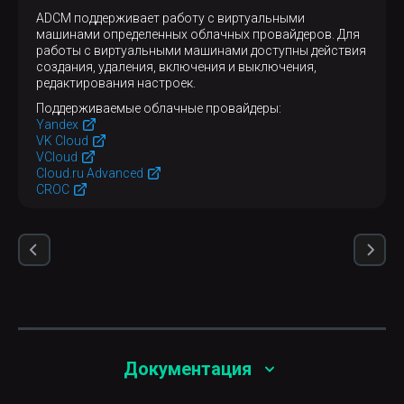
Nifi-Registry
ADCM поддерживает работу с виртуальными
Schema-Registry
машинами определенных облачных провайдеров. Для
ZooKeeper
работы с виртуальными машинами доступны действия
создания, удаления, включения и выключения,
редактирования настроек.
Поддерживаемые облачные провайдеры:
Yandex
VK Cloud
VCloud
Cloud.ru Advanced
CROC
Документация