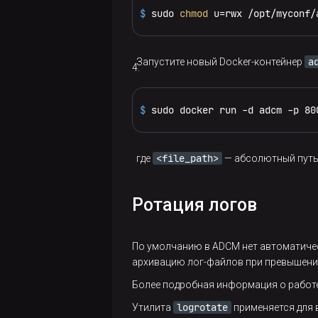
$ 
sudo 
chmod
 u=rwx /opt/myconf/
a
Запустите новый Docker-контейнер
$ 
sudo docker run -d adcm -p 80
<file_path>
где
— абсолютный путь
Ротация логов
По умолчанию в ADCM нет автоматичес
архивацию лог-файлов при превышени
Более подробная информация о работ
logrotate
Утилита
применяется для 