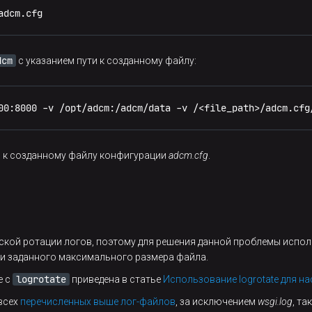
adcm.cfg
dcm
с указанием пути к созданному файлу:
00:8000 -v /opt/adcm:/adcm/data -v /<file_path>/adcm.cfg
 к созданному файлу конфигурации
adcm.cfg
.
кой ротации логов, поэтому для решения данной проблемы испол
и заданного максимального размера файла.
logrotate
е с
приведена в статье
Использование logrotate для н
всех
перечисленных выше лог-файлов
, за исключением
wsgi.log
, т