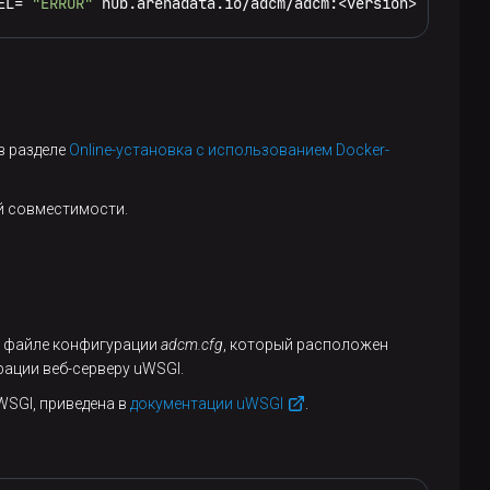
EL= 
"ERROR"
 hub.arenadata.io/adcm/adcm:<version>
в разделе
Online-установка с использованием Docker-
й совместимости.
в файле конфигурации
adcm.cfg
, который расположен
ации веб-серверу uWSGI.
SGI, приведена в
документации uWSGI
.