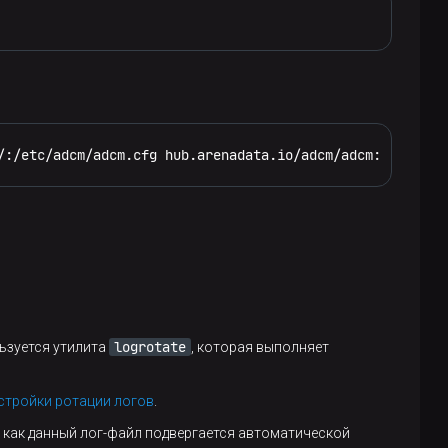
/:/etc/adcm/adcm.cfg hub.arenadata.io/adcm/adcm:<version
logrotate
ьзуется утилита
, которая выполняет
астройки ротации логов
.
ак как данный лог-файл подвергается автоматической