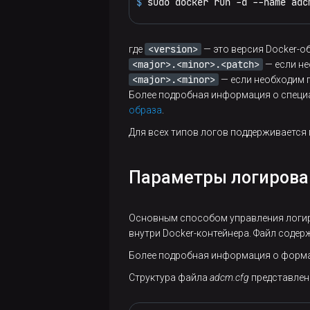
$ 
sudo docker run -d --name adc
пользователя
Удаление
ADCM
<version>
где
— это версия Docker-о
Логирование
<major>.<minor>.<patch>
— если не
<major>.<minor>
— если необходим 
Настройка
Более подробная информация о специ
образа
.
логирования
Для всех типов логов поддерживается
Ротация
логов
Параметры логирова
Аудит
Аудит
Основным способом управления логир
Управление
операций
внутри Docker-контейнера. Файл соде
секретами
в ADCM
Более подробная информация о формат
Просмотр
Структура файла
adcm.cfg
представлен
логов
Web-
аудита
интерфейс