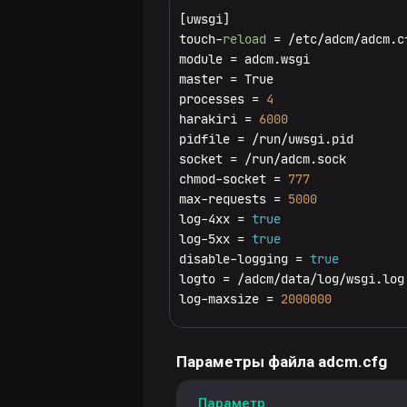
[uwsgi]

Bundles
Инструменты
touch-
reload
 = /etc/adcm/adcm.cf
разработчика
Загрузка
module = adcm.wsgi

Hostproviders
master = True

бандла
Разработка
Справочные
processes = 
4
Hosts
в ADCM
бандла
материалы
harakiri = 
6000
pidfile = /run/uwsgi.pid

Clusters
Экосистема
ADCM
Глоссарий
Релизы
socket = /run/adcm.sock

Ansible
API
Импорт/
chmod-socket = 
777
Jobs
ADCM
max-requests = 
5000
экспорт
Модули
Обзор
Примеры
ADCM
log-4xx = 
true
Конфигурационные
сервисов
и
ADCM
процесса
использования
AIO
log-5xx = 
true
параметры
плагины
Installer
создания
ADCM API v2
Client
disable-logging = 
true
Настройка
Ansible
бандлов
logto = /adcm/data/log/wsgi.log

конфиг-
log-maxsize = 
2000000
групп
Inventory-
Продуктовый
группы
бандл
Настройка
Ansible
Параметры файла adcm.cfg
групп
Инфраструктурный
хостов
Структура
бандл
Параметр