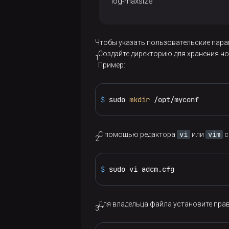
log-maxsize
Чтобы указать пользовательские пар
Создайте директорию для хранения н
Пример:
$ 
sudo 
mkdir
 /opt/myconf
vi
vim
С помощью редактора
или
с
$ 
sudo vi adcm.cfg
Для владельца файла установите прав