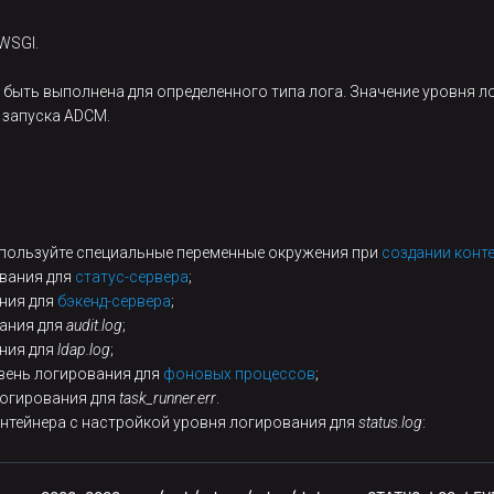
WSGI.
ыть выполнена для определенного типа лога. Значение уровня лог
 запуска ADCM.
я
спользуйте специальные переменные окружения при
создании конт
вания для
статус-сервера
;
ния для
бэкенд-сервера
;
ания для
audit.log
;
ния для
ldap.log
;
вень логирования для
фоновых процессов
;
логирования для
task_runner.err
.
онтейнера с настройкой уровня логирования для
status.log
: