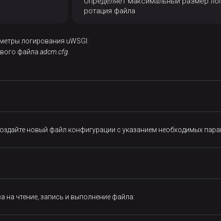
Определяет максимальный размер лог
ротация файла
аметры логирования uWSGI:
ового файла
adcm.cfg
.
оздайте новый файл конфигурации с указанием необходимых пара
а на чтение, запись и выполнение файла: