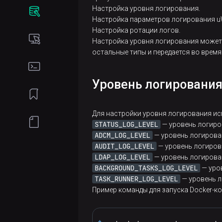
Использование
Настройка уровня логирования.
Облачные
Бандл
Режим
ADCM Installer
Ролевая
Настройка параметров логирования u
Администрирование
провайдеры
обслуживания
модель
Настройка ротации логов.
Хостпровайдер
Подключение
и сервисы
Настройка уровня логирования может б
ADCM
Работа
Concern
к ADCM
остальные типы и передается во время
с
Хост
Проксирование
Создание
Управление
внешней
Wizard
ролей
пользователями
базой
Кластер
Уровень логировани
Интеграция
данных
с бандлом
Создание
Настройка
Сервис
политик
HTTPS
Запуск и
Для настройки уровня логирования и
остановка
STATUS_LOG_LEVEL
— уровень логиро
Компонент
Миграция
Настройка
ADCM_LOG_LEVEL
— уровень логирова
политик
LDAP
Резервное
AUDIT_LOG_LEVEL
— уровень логиров
копирование и
LDAP_LOG_LEVEL
— уровень логирова
Настройка
BACKGROUND_TASKS_LOG_LEVEL
— уро
восстановление
кастомных
TASK_RUNNER_LOG_LEVEL
— уровень 
ролей
Пример команды для запуска Docker-к
Обновление
Настройка
Настройка
прав