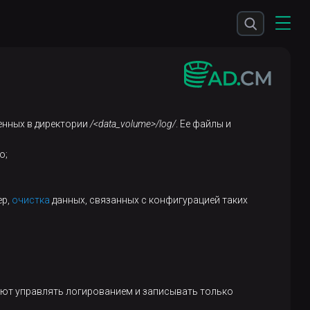
енных в директории
/<data_volume>/log/
. Ее файлы и
о;
ер,
очистка
данных, связанных с конфигурацией таких
ют управлять логированием и записывать только