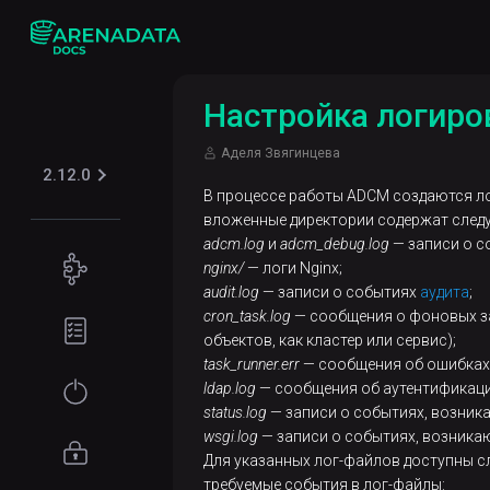
Настройка логиро
Аделя Звягинцева
2.12.0
В процессе работы ADCM создаются ло
вложенные директории содержат сле
adcm.log
и
adcm_debug.log
— записи о с
Концепции
nginx/
— логи Nginx;
audit.log
— записи о событиях
аудита
;
Обзор
Подготовка
cron_task.log
— сообщения о фоновых з
ADCM
окружения
объектов, как кластер или сервис);
task_runner.err
— сообщения об ошибках в
Архитектура
Требования
Начало
ldap.log
— сообщения об аутентификаци
ADCM
к установке
работы
status.log
— записи о событиях, возника
wsgi.log
— записи о событиях, возника
Обзор
Объекты
Установка
Управление
Для указанных лог-файлов доступны 
архитектуры
ADCM
требуемые события в лог-файлы:
доступом