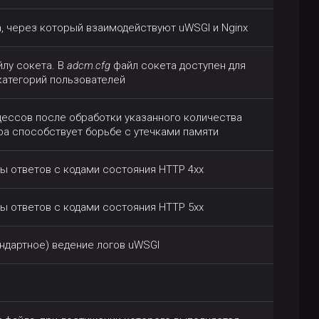
а, через который взаимодействуют uWSGI и Nginx
йлу сокета. В
adcm.cfg
файл сокета доступен для
 категорий пользователей
ессов после обработки указанного количества
ра способствует борьбе с утечками памяти
лы ответов с кодами состояния HTTP 4xx
лы ответов с кодами состояния HTTP 5xx
ндартное) ведение логов uWSGI