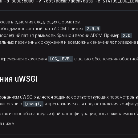
m -p 8000:8000 -v /opt/adcm:/adcm/data -e STATUS_LOG_LEV
браза в одном из следующих форматов:
2.0.0
обходим конкретный патч ADCM. Пример:
.
2.0
последний патч в рамках выбранной версии ADCM. Пример:
.
альных переменных окружения и возможных значениях приведена 
LOG_LEVEL
 переменная окружения
с целью обеспечения обратно
ния uWSGI
ованием uWSGI является задание соответствующих параметров 
[uwsgi]
ржит секцию
и предназначен для предоставления конфигур
ах и способах загрузки файла конфигурации, поддерживаемых uW
а ниже.