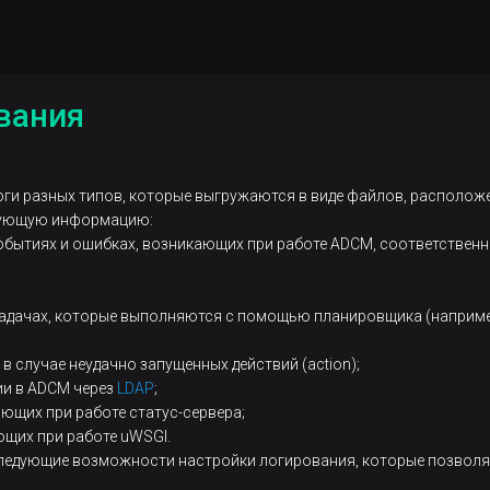
вания
ги разных типов, которые выгружаются в виде файлов, располож
дующую информацию:
обытиях и ошибках, возникающих при работе ADCM, соответственн
адачах, которые выполняются с помощью планировщика (наприм
 случае неудачно запущенных действий (action);
и в ADCM через
LDAP
;
ющих при работе статус-сервера;
ющих при работе uWSGI.
следующие возможности настройки логирования, которые позволя