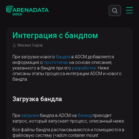
Интеграция с бандлом
Михаил Серов
При загрузке нового
бандла
в ADCM добавляется
информация о
прототипах
на основе описания,
указанного в бандле при его
разработке
. Ниже
описаны этапы процесса интеграции ADCM и нового
бандла.
Загрузка бандла
При
загрузке
бандла в ADCM на
бэкенд
приходит
запрос, который запускает процесс, описанный ниже.
Все файлы бандла распаковываются и помещаются в
файловую систему (
<adcm container mount