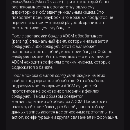
point>/bundle/<bundle hash>
). При этом каждый бандл
распаковывается в соответствующую ему
директорию и обладает уникальным хешем. Это
позволяет всем playbook и role разных продуктов не
перемешиваться — каждый playbook хранится в
соответствующем ему бандле.
После распаковки бандла ADCM обрабатывает
(parsing) специальный файл, который называется
config.yaml
либо
config.yml
. Этот файл может
располагаться в любой директории бандла. Файлов
config.yaml
может быть несколько — в этом случае
ADCM находит все файлы с таким именем, которые
содержатся в бандле.
После поиска файлов
config.yaml
каждый из этих
файлов подвергается обработке. Эта обработка
подразумевает создание в ADCM сущностей
прототипов на основе их описаний в файлах
config.yaml
. Таким образом создается
метаинформация об объектах ADCM. Происходит
взаимодействие бэкенда с базой данных: в базу
данных записываются все описанные прототипы, их
action, конфигурации и другая связанная информация.