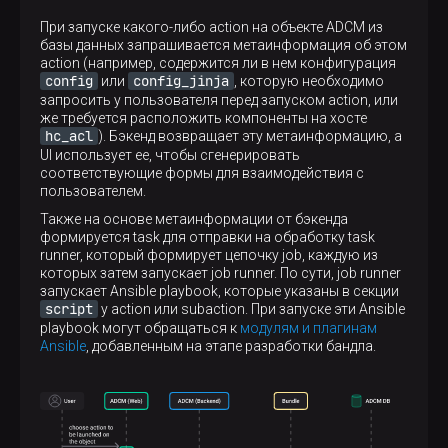
При запуске какого-либо action на объекте ADCM из
базы данных запрашивается метаинформация об этом
action (например, содержится ли в нем конфигурация
config
config_jinja
или
, которую необходимо
запросить у пользователя перед запуском action, или
же требуется расположить компоненты на хосте
hc_acl
). Бэкенд возвращает эту метаинформацию, а
UI использует ее, чтобы сгенерировать
соответствующие формы для взаимодействия с
пользователем.
Также на основе метаинформации от бэкенда
формируется task для отправки на обработку task
runner, который формирует цепочку job, каждую из
которых затем запускает job runner. По сути, job runner
запускает Ansible playbook, которые указаны в секции
script
у action или subaction. При запуске эти Ansible
playbook могут обращаться к
модулям и плагинам
Ansible
, добавленным на этапе разработки бандла.