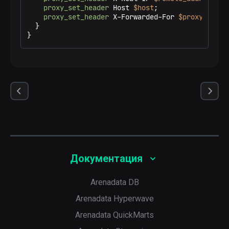
proxy_set_header
 Host 
$host
;

proxy_set_header
 X-Forwarded-For 
$proxy_add_x
  }

}
Документация
Arenadata DB
Arenadata Hyperwave
Arenadata QuickMarts