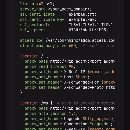
listen
443
 ssl;

server_name
 <your_adcm_domain>;

ssl_certificate
      example.crt;

ssl_certificate_key
  example.key;

ssl_protocols
        TLSv1 TLSv1.
1
 TLSv1.
2
;

ssl_ciphers
          HIGH:!aNULL:!MD5;

access_log
 /var/log/nginx/adcm.access.log;

client_max_body_size
60M
;  
# used to increase s
location
 / {

proxy_pass
 http://<ip_adcm>:<port_adcm>;

proxy_read_timeout
90
;

proxy_set_header
 X-Real-IP 
$remote_addr
;

proxy_set_header
 Host 
$host
;

proxy_set_header
 X-Forwarded-For 
$proxy_add_x
proxy_set_header
 X-Forwarded-Proto https;

  }

location
 /ws {  
# used to proxying websocket AP
proxy_pass
 http://<ip_adcm>:<port_adcm>;

proxy_http_version
1
.
1
;

proxy_set_header
 Upgrade 
$http_upgrade
;

proxy_set_header
 Connection 
"upgrade"
;

proxy_set_header
 X-Real-IP 
$remote_addr
;
