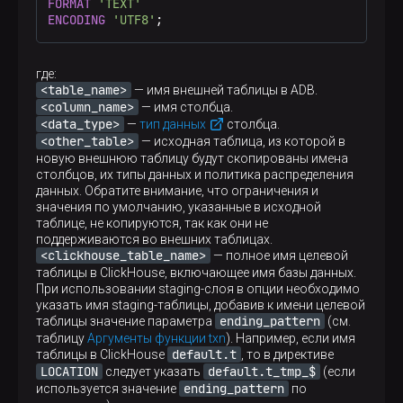
FORMAT
'TEXT'
ENCODING
'UTF8'
;
где:
<table_name>
— имя внешней таблицы в ADB.
<column_name>
— имя столбца.
<data_type>
—
тип данных
столбца.
<other_table>
— исходная таблица, из которой в
новую внешнюю таблицу будут скопированы имена
столбцов, их типы данных и политика распределения
данных. Обратите внимание, что ограничения и
значения по умолчанию, указанные в исходной
таблице, не копируются, так как они не
поддерживаются во внешних таблицах.
<clickhouse_table_name>
— полное имя целевой
таблицы в ClickHouse, включающее имя базы данных.
При использовании staging-слоя в опции необходимо
указать имя staging-таблицы, добавив к имени целевой
ending_pattern
таблицы значение параметра
(см.
таблицу
Аргументы функции txn
). Например, если имя
default.t
таблицы в ClickHouse
, то в директиве
LOCATION
default.t_tmp_$
следует указать
(если
ending_pattern
используется значение
по