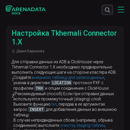
Настройка Tkhemali Connector
1.X
Дарья Барышева
Для отправки данных из ADB в ClickHouse через
Tkhemali Connector 1.X необходимо предварительно
выполнить следующие шаги на стороне кластера ADB:
Создайте
внешнюю таблицу для записи данных
,
LOCATION
указав в директиве
протокол PXF с
TKH
профилем
и опции соединения с ClickHouse.
(Рекомендуемый способ) Если при отправке данных
используется промежуточный (staging) слой:
Вызовите функцию
txn
, передав в ее аргументах
INSERT
запрос
для добавления данных во внешнюю
таблицу.
В случае непредвиденных сбоев (например, обрыва
соединения) выполните
очистку staging-таблиц
.