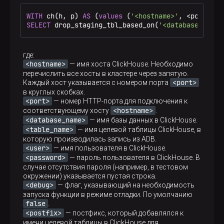
WITH
 ch(h, p) 
AS
 (
values
 (
'<hostname>'
SELECT
 drop_staging_tbl_based_on(
'<database_name>
где:
<hostname>
— имя хоста ClickHouse. Необходимо
перечислить все хосты в кластере через запятую.
<port>
Каждый хост указывается с номером порта
в круглых скобках.
<port>
— номер HTTP-порта для подключения к
<hostname>
соответствующему хосту
.
<database_name>
— имя базы данных в ClickHouse.
<table_name>
— имя целевой таблицы ClickHouse, в
которую производилась запись из ADB.
<user>
— имя пользователя в ClickHouse.
<password>
— пароль пользователя в ClickHouse. В
случае отсутствия пароля (например, в тестовом
окружении) указывается пустая строка.
<debug>
— флаг, указывающий на необходимость
запуска функции в режиме отладки. По умолчанию
false
.
<postfix>
— постфикс, который добавлялся к
имени целевой таблицы в ClickHouse для