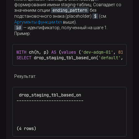
формирования имени staging-таблиц. Совпадает со
ending_pattern
значением опции
без
$
подстановочного знака (placeholder)
(см.
Аргументы функции txn
выше).
id
— идентификатор, полученный на шаге 1.
Пример:
WITH
 ch(h, p) 
AS
 (
values
 (
'dev-adqm-01'
, 
8123
), (
SELECT
 drop_staging_tbl_based_on(
'default'
, 
'test
Результат:
 drop_staging_tbl_based_on

---------------------------

(4 rows)