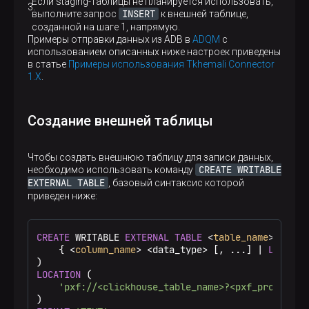
Если staging-таблицы не планируется использовать,
INSERT
выполните запрос
к внешней таблице,
созданной на шаге 1, напрямую.
Примеры отправки данных из ADB в
ADQM
с
использованием описанных ниже настроек приведены
в статье
Примеры использования Tkhemali Connector
1.X
.
Создание внешней таблицы
Чтобы создать внешнюю таблицу для записи данных,
CREATE WRITABLE
необходимо использовать команду
EXTERNAL TABLE
, базовый синтаксис которой
приведен ниже:
CREATE
 WRITABLE 
EXTERNAL
TABLE
 <
table_name
> (

    { <
column_name
> <data_type> [, ...] | 
LIKE
 <o
LOCATION
 (

'pxf://<clickhouse_table_name>?<pxf_profile>[