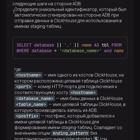
следующие шаги на стороне ADB:
Определите уникальный идентификатор, который был
автоматически сгенерирован на стороне ADB при
отправке данных в ClickHouse для использования в
именах staging-таблиц:
SELECT
database
 || 
'.'
 || 
name
AS
 tbl 
FROM
 sys_ta
WHERE
database
 = 
'<database_name>'
and
name
like
где:
<hostname>
— имя одного из хостов ClickHouse, на
котором расположена целевая таблица ClickHouse.
<port>
— номер HTTP-порта для подключения к
<hostname>
соответствующему хосту
.
<database_name>
— имя базы данных в ClickHouse.
<table_name>
— имя целевой таблицы ClickHouse, в
которую производилась запись из ADB.
<postfix>
— постфикс, который добавлялся к
имени целевой таблицы в ClickHouse для
формирования имени staging-таблиц. Совпадает со
ending_pattern
значением опции
без
$
подстановочного знака (placeholder)
(см.