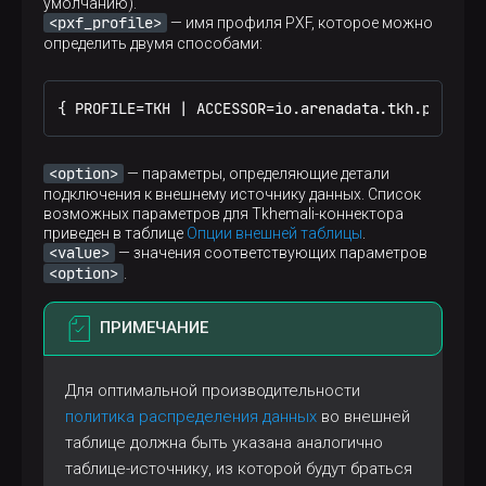
умолчанию).
<pxf_profile>
— имя профиля PXF, которое можно
определить двумя способами:
{ PROFILE=TKH | ACCESSOR=io.arenadata.tkh.pxf.Tkh
<option>
— параметры, определяющие детали
подключения к внешнему источнику данных. Список
возможных параметров для Tkhemali-коннектора
приведен в таблице
Опции внешней таблицы
.
<value>
— значения соответствующих параметров
<option>
.
ПРИМЕЧАНИЕ
Для оптимальной производительности
политика распределения данных
во внешней
таблице должна быть указана аналогично
таблице-источнику, из которой будут браться