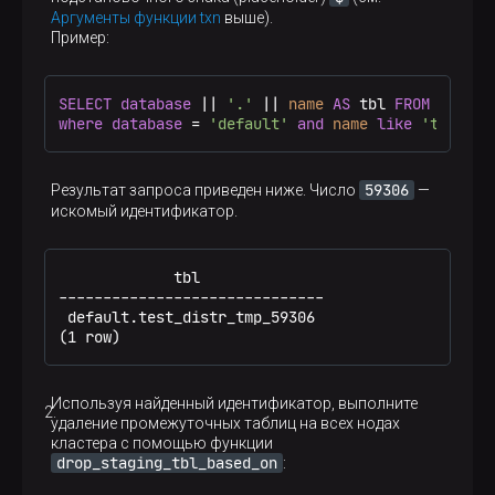
Аргументы функции txn
выше).
Пример:
SELECT
database
 || 
'.'
 || 
name
AS
 tbl 
FROM
 sys_ta
where
database
 = 
'default'
and
name
like
'test_di
59306
Результат запроса приведен ниже. Число
—
искомый идентификатор.
             tbl

------------------------------

 default.test_distr_tmp_59306

(1 row)
Используя найденный идентификатор, выполните
удаление промежуточных таблиц на всех нодах
кластера с помощью функции
drop_staging_tbl_based_on
: