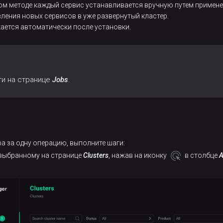
том методе каждый сервис устанавливается вручную путем примене
ления новых сервисов в уже развернутый кластер.
кается автоматически после установки.
ти на странице
Jobs
.
а за одну операцию, выполните шаги:
 выбранному на странице
Clusters
, нажав на иконку
в столбце
A