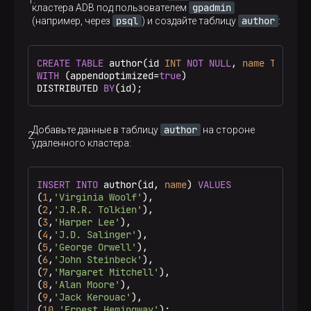
gpadmin
кластера ADB под пользователем
psql
author
(например, через
) и создайте таблицу
:
CREATE
TABLE
 author(id 
INT
NOT
NULL
, 
name
TEXT
NO
WITH
 (appendoptimized=
true
)

DISTRIBUTED 
BY
(id);
author
Добавьте данные в таблицу
на стороне
удаленного кластера:
INSERT
INTO
 author(id, 
name
) 
VALUES
(
1
,
'Virginia Woolf'
),

(
2
,
'J.R.R. Tolkien'
),

(
3
,
'Harper Lee'
),

(
4
,
'J.D. Salinger'
),

(
5
,
'George Orwell'
),

(
6
,
'John Steinbeck'
),

(
7
,
'Margaret Mitchell'
),

(
8
,
'Alan Moore'
),

(
9
,
'Jack Kerouac'
),

(
10
,
'Ernest Hemingway'
);