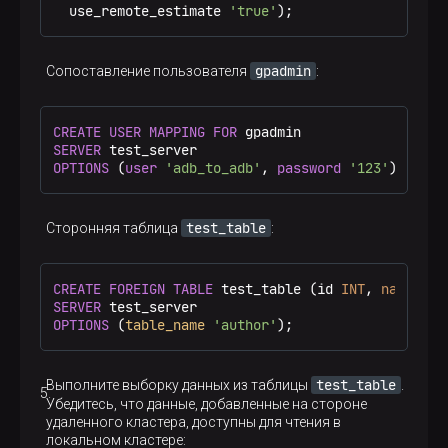
  use_remote_estimate 
'true'
);
gpadmin
Сопоставление пользователя
:
CREATE
USER
MAPPING
FOR
SERVER
OPTIONS
 (
user
'adb_to_adb'
, 
password
'123'
);
test_table
Сторонняя таблица
:
CREATE
FOREIGN
TABLE
 test_table (id 
INT
, 
name
TEX
SERVER
OPTIONS
 (
table_name
'author'
);
test_table
Выполните выборку данных из таблицы
.
Убедитесь, что данные, добавленные на стороне
удаленного кластера, доступны для чтения в
локальном кластере: