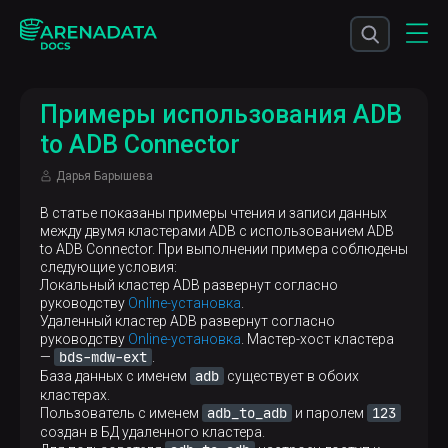
Примеры использования ADB
to ADB Connector
Дарья Барышева
В статье показаны примеры чтения и записи данных
между двумя кластерами ADB с использованием ADB
to ADB Connector. При выполнении примера соблюдены
следующие условия:
Локальный кластер ADB развернут согласно
руководству
Online-установка
.
Удаленный кластер ADB развернут согласно
руководству
Online-установка
. Мастер-хост кластера
bds-mdw-ext
—
.
adb
База данных с именем
существует в обоих
кластерах.
adb_to_adb
123
Пользователь с именем
и паролем
создан в БД удаленного кластера.