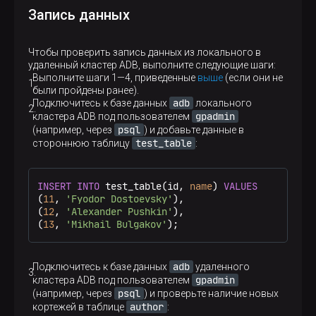
Запись данных
Чтобы проверить запись данных из локального в
удаленный кластер ADB, выполните следующие шаги:
Выполните шаги 1—​4, приведенные
выше
(если они не
были пройдены ранее).
adb
Подключитесь к базе данных
локального
gpadmin
кластера ADB под пользователем
psql
(например, через
) и добавьте данные в
test_table
стороннюю таблицу
:
INSERT
INTO
 test_table(id, 
name
) 
VALUES
(
11
, 
'Fyodor Dostoevsky'
),

(
12
, 
'Alexander Pushkin'
),

(
13
, 
'Mikhail Bulgakov'
);
adb
Подключитесь к базе данных
удаленного
gpadmin
кластера ADB под пользователем
psql
(например, через
) и проверьте наличие новых
author
кортежей в таблице
: