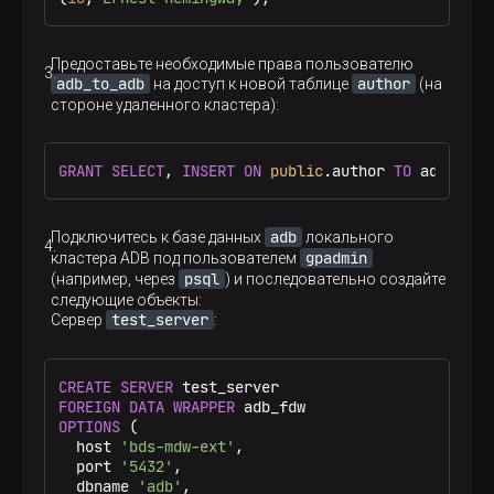
Предоставьте необходимые права пользователю
adb_to_adb
author
на доступ к новой таблице
(на
стороне удаленного кластера):
GRANT
SELECT
, 
INSERT
ON
public
.author 
TO
 adb_to_a
adb
Подключитесь к базе данных
локального
gpadmin
кластера ADB под пользователем
psql
(например, через
) и последовательно создайте
следующие объекты:
test_server
Сервер
:
CREATE
SERVER
FOREIGN DATA
WRAPPER
OPTIONS
 (

  host 
'bds-mdw-ext'
,

  port 
'5432'
,

  dbname 
'adb'
,
