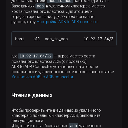
adb_to_adb
Для пользователя
настроен доступ к
adb
базе данных
в удаленном кластере с мастер-
хоста локального кластера. Для этой цели
отредактирован файл
pg_hba.conf
согласно
руководству
Настройка ADB to ADB connector
:
host    all  adb_to_adb       10.92.17.84/32     
10.92.17.84/32
где
— адрес мастер-хоста
локального кластера ADB (с подсетью).
ADB to ADB Connector установлен на стороне
локального и удаленного кластеров согласно статье
Установка ADB to ADB connector
.
Чтение данных
Чтобы проверить чтение данных из удаленного
кластера в локальный кластер ADB, выполните
следующие шаги:
adb
Подключитесь к базе данных
удаленного