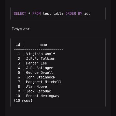
SELECT
 * 
FROM
 test_table 
ORDER
BY
 id;
Результат:
 id |       name

----+-------------------

  1 | Virginia Woolf

  2 | J.R.R. Tolkien

  3 | Harper Lee

  4 | J.D. Salinger

  5 | George Orwell

  6 | John Steinbeck

  7 | Margaret Mitchell

  8 | Alan Moore

  9 | Jack Kerouac

 10 | Ernest Hemingway

(10 rows)