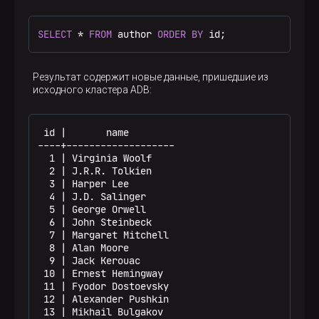
SELECT
 * 
FROM
 author 
ORDER
BY
 id;
Результат содержит новые данные, пришедшие из
исходного кластера ADB:
 id |       name

----+-------------------

  1 | Virginia Woolf

  2 | J.R.R. Tolkien

  3 | Harper Lee

  4 | J.D. Salinger

  5 | George Orwell

  6 | John Steinbeck

  7 | Margaret Mitchell

  8 | Alan Moore

  9 | Jack Kerouac

 10 | Ernest Hemingway

 11 | Fyodor Dostoevsky

 12 | Alexander Pushkin

 13 | Mikhail Bulgakov
