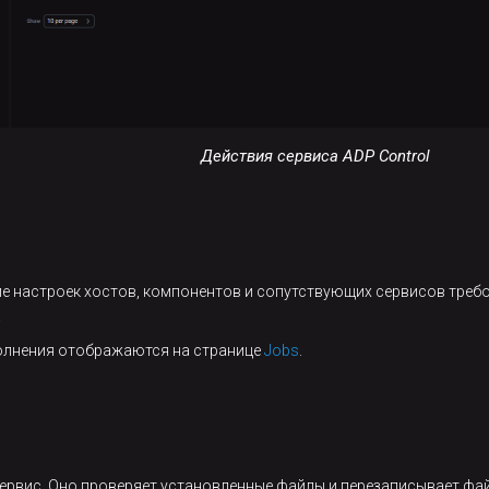
Действия сервиса ADP Control
е настроек хостов, компонентов и сопутствующих сервисов требо
.
полнения отображаются на странице
Jobs
.
ервис. Оно проверяет установленные файлы и перезаписывает ф