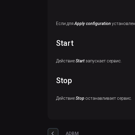
резервного
Настройка
копирования
производительности
Запуск
кластера
Если для
Apply configuration
установлен
действий
ADP/PostgreSQL
Просмотр
Start
Настройка
бэкапов
параметров
ADP Control
Действие
Start
запускает сервис.
Просмотр
восстановлений
БД
Stop
Действие
Stop
останавливает сервис.
ADBM