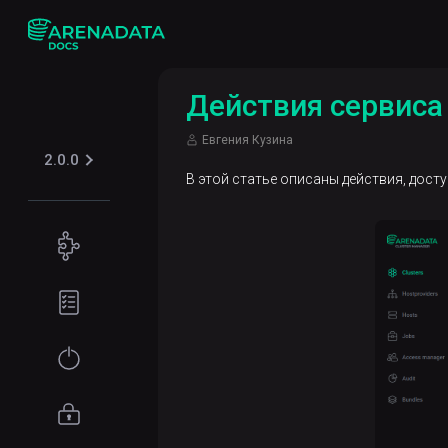
Действия сервиса 
Евгения Кузина
2.0.0
В этой статье описаны действия, досту
Концепции
Обзор
Подготовка
ADP
окружения
ES
Требования к
Начало
оборудованию
работы
Программные
Установка
Управление
требования
доступом