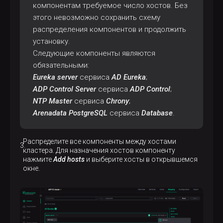
компонентам требуемое число хостов. Без
этого невозможно сохранить схему
распределения компонентов и продолжить
установку.
Следующие компоненты являются
обязательными:
Eureka server
сервиса
AD Eureka
;
ADP Control Server
сервиса
ADP Control
;
NTP Master
сервиса
Chrony
;
Arenadata PostgreSQL
сервиса
Database
.
Распределите все компоненты между хостами
кластера. Для назначения хостов компоненту
нажмите
Add hosts
и выберите хосты в открывшемся
окне.