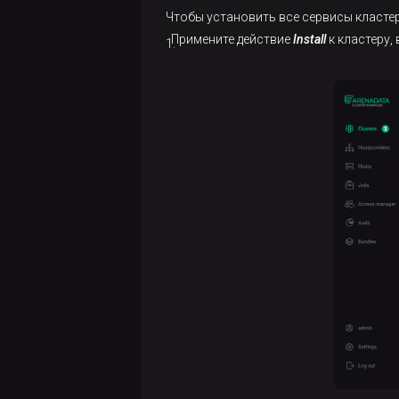
Database
Настройка
копирования
Чтобы установить все сервисы кластер
производительности
Примените действие
Install
к кластеру,
Chrony
Запуск
кластера
действий
ADP/PostgreSQL
Просмотр
Настройка
бэкапов
параметров
ADP Control
Просмотр
восстановлений
БД