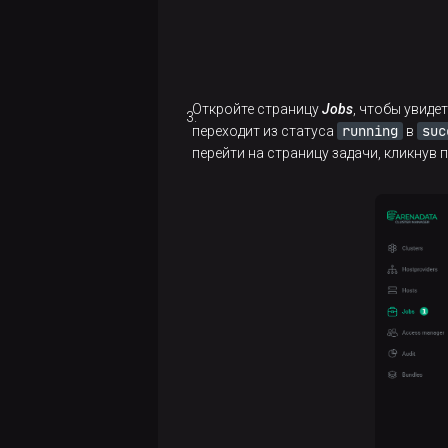
Настройка
кластера
сервисов
Установка
Настройка
кластера
кластера
Откройте страницу
Jobs
, чтобы увиде
running
suc
переходит из статуса
в
Интеграция с
Импорт
перейти на страницу задачи, кликнув 
кластером
настроек
ADP/PostgreSQL
ET
Установка
кластера
Интеграция с
кластером
ADP/PostgreSQL
Подключение
к ADP Control