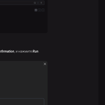
nfirmation
, и нажмите
Run
.