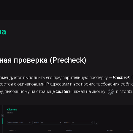
ра
ная проверка (Precheck)
комендуется выполнить его предварительную проверку —
Precheck
.
 хостов с одинаковыми IP-адресами и все прочие требования соблю
ру, выбранному на странице
Clusters
, нажав на иконку
в столб