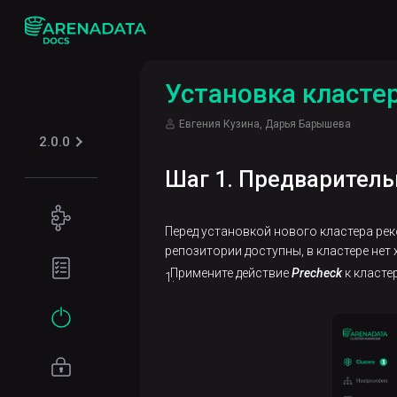
Установка класте
Евгения Кузина, Дарья Барышева
2.0.0
Шаг 1. Предваритель
Концепции
Перед установкой нового кластера ре
Обзор
репозитории доступны, в кластере нет
Подготовка
ADP
Примените действие
Precheck
к класте
окружения
ES
Требования к
Начало
оборудованию
работы
Программные
Установка
требования