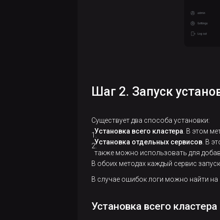
Управление
доступом
Управление
Администрирование
пользователями
кластера
Кластерные
Web-
действия
интерфейс
Шаг 2. Запуск устано
Обновление
Сервисные
Действия с
Справочные
кластера
действия
топологией
материалы
Существует два способа установки:
кластера
Установка всего кластера
. В этом м
AD
Удаление
Конфигурационные
Релизы
Установка отдельных сервисов
. В э
Eureka
кластера
Использование
параметры ADP ES
также можно использовать для добав
Релизы
ADX
Backup
В обоих методах каждый сервис запус
ADBM
Конфигурационные
ADP ES
manager
В случае ошибок логи можно найти на
параметры ADX
ADP
Известные
Управление
Просмотр
Control
проблемы
настройками
действий
Установка всего кластера
резервного