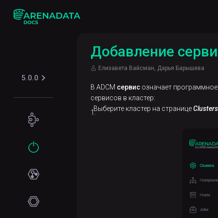
Добавление серви
Елизавета Вайсман, Дарья Барышева
5.0.0
В ADCM
сервис
означает программное 
сервисов в кластер:
Выберите кластер на странице
Clusters
Концепции
Обзор
Начало
ADM
работы
Установка
Online-
установка