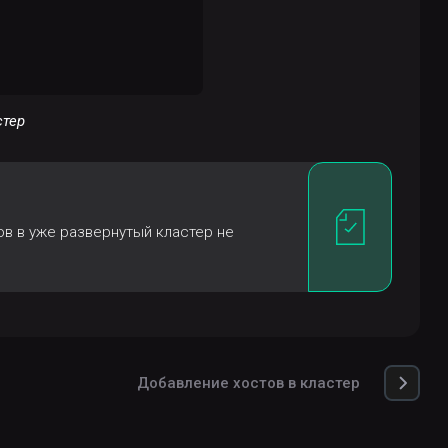
стер
в в уже развернутый кластер не
Добавление хостов в кластер