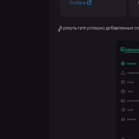
Grafana
совместимости
действия
Manage
версий
SSL
В результате успешно добавленные с
Restart
Start
Stop