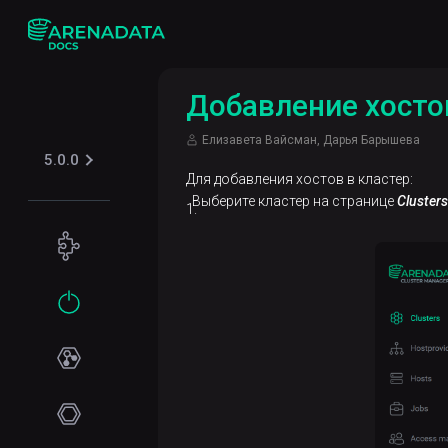
Добавление хосто
Елизавета Вайсман, Дарья Барышева
5.0.0
Для добавления хостов в кластер:
Выберите кластер на странице
Clusters
Концепции
Обзор
Начало
ADM
работы
Установка
Online-
установка