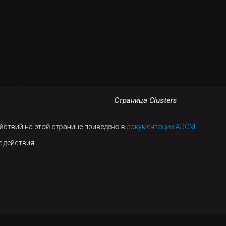
Страница Clusters
йствий на этой странице приведено в
документации ADCM
.
 действия: