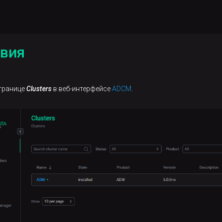
твия
транице
Clusters
в веб-интерфейсе
ADCM
.