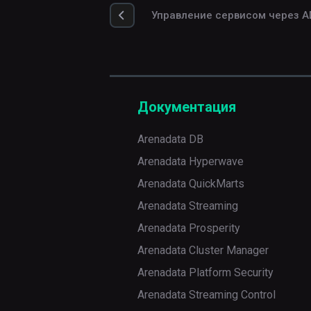
компонентов
хостов в
Добавление
действия
Управление сервисом через 
кластер
сервисов
Настройка
Справочные
сервисов
Добавление
Добавление
материалы
компонентов
хостов в
Настройка
кластер
Конфигурационные
Релизы
кластера
Установка
параметры
Документация
кластера
Добавление
Релизы
Установка
компонентов
ADM
Arenadata DB
кластера
Arenadata Hyperwave
Настройка
Матрица
сервисов
совместимости
Arenadata QuickMarts
версий
Arenadata Streaming
Настройка
кластера
Arenadata Prosperity
Arenadata Cluster Manager
Импорт
Arenadata Platform Security
настроек
ET
Arenadata Streaming Control