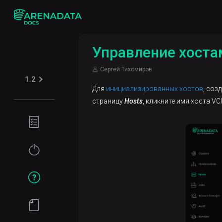
Управление хоста
Сергей Тихомиров
1.2
Для
инициализированных хостов
, соз
страницу
Hosts
, кликните имя хоста VC
Требования
к установке
Установка
и
настройка
Базовые
операции