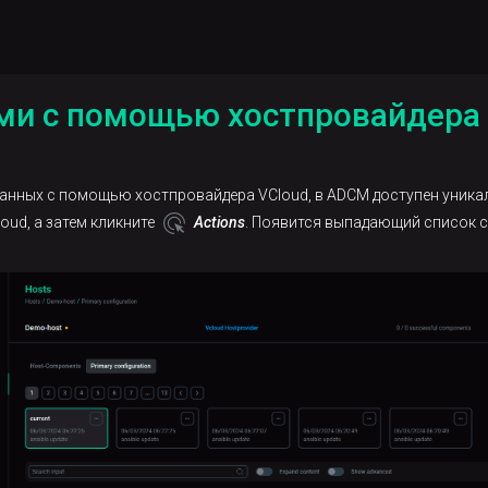
ми с помощью хостпровайдера 
данных с помощью хостпровайдера VCloud, в ADCM доступен уникал
loud, а затем кликните
Actions
. Появится выпадающий список с