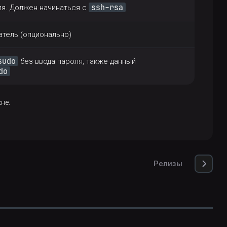
ssh-rsa
я. Должен начинаться с
атель (опционально)
sudo
без ввода пароля, также данный
do
не.
Релизы