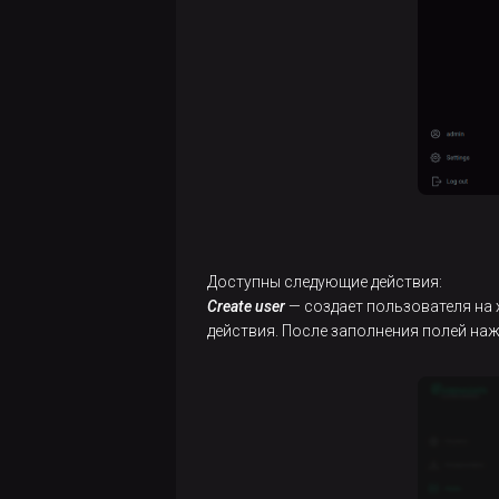
Создание
хостов
Управление
хостами
Релизы
Доступны следующие действия:
Create user
— создает пользователя на 
действия. После заполнения полей на