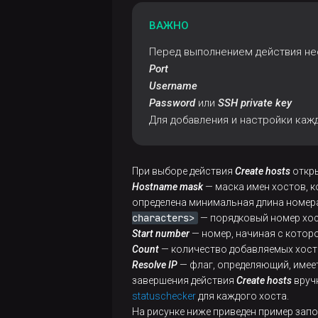
ВАЖНО
Перед выполнением действия не
Port
Username
Password
или
SSH private key
Для добавления и настройки каж
При выборе действия
Create hosts
откры
Hostname mask
— маска имен хостов, 
определена минимальная длина номер
characters>
— порядковый номер хос
Start number
— номер, начиная с котор
Count
— количество добавляемых хост
Resolve IP
— флаг, определяющий, имеет
завершения действия
Create hosts
вручн
statuschecker
для каждого хоста.
На рисунке ниже приведен пример запо