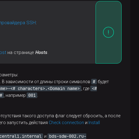
тпровайдера SSH
:
ost
на странице
Hosts
.
раметры:
#
. В зависимости от длины строки символов
будет
ame>-<# characters>.<Domain name>
<#
, где
#
001
, например
.
тсутствия такого доступа флаг следует сбросить, а после
его запустить действия
Check connection
и
Install
central1.internal
bds-sdw-002.ru-
и