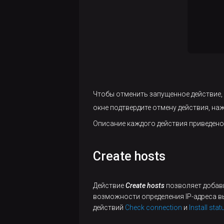
Чтобы отменить запущенное действие,
окне подтвердите отмену действия, на
Описание каждого действия приведено
Create hosts
Действие
Create hosts
позволяет добави
возможности определения IP-адреса в
действий
Check connection
и
Install sta