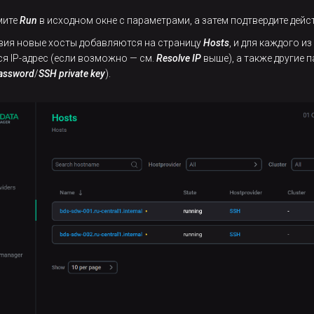
мите
Run
в исходном окне с параметрами, а затем подтвердите дей
вия новые хосты добавляются на страницу
Hosts
, и для каждого и
я IP-адрес (если возможно — см.
Resolve IP
выше), а также другие 
assword
/
SSH private key
).