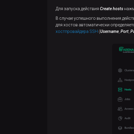
Для запуска действия
Create hosts
наж
В случае успешного выполнения дейст
для хостов автоматически определяетс
хостпровайдера SSH
(
Username
,
Port
,
P