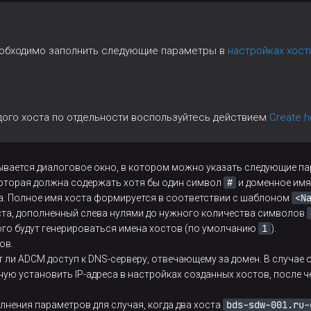
обходимо заполнить следующие параметры в
настройках хос
дого хоста по отдельности воспользуйтесь действием
Create h
вается диалоговое окно, в котором можно указать следующие па
#
которая должна содержать хотя бы один символ
и доменное имя
<N
а. Полное имя хоста формируется в соответствии с шаблоном
та, дополненный слева нулями до нужного количества символов
1
ого будут генерироваться имена хостов (по умолчанию
).
ов.
 ли ADCM доступ к DNS-серверу, отвечающему за домен. В случае о
ую установить IP-адреса в настройках созданных хостов, после ч
bds-sdw-001.ru-
лнения параметров для случая, когда два хоста