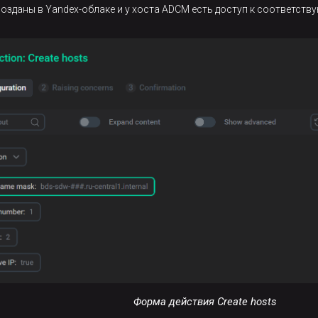
озданы в Yandex-облаке и у хоста ADCM есть доступ к соответств
Форма действия Create hosts