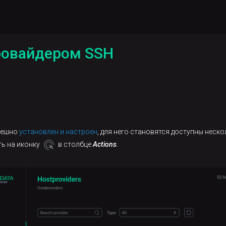
ровайдером SSH
спешно
установлен и настроен
, для него становятся доступны неск
ь на иконку
в столбце
Actions
.