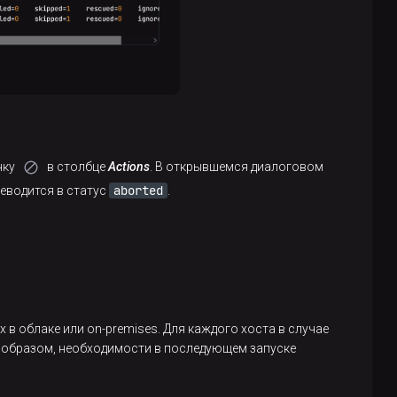
нку
в столбце
Actions
. В открывшемся диалоговом
aborted
еводится в статус
.
в облаке или on-premises. Для каждого хоста в случае
м образом, необходимости в последующем запуске