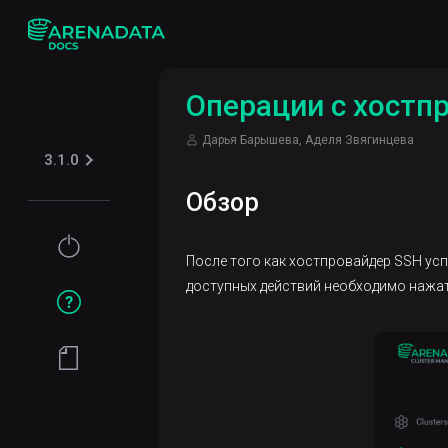
Операции с хостп
Дарья Барышева, Аделя Звягинцева
3.1.0
Обзор
Установка
После того как хостпровайдер SSH у
и
доступных действий необходимо нажат
настройка
Базовые
операции
Операции с
хостпровайдером