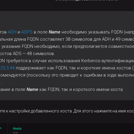
ктов
ADH
и
ADPS
в поле
Name
необходимо указывать FQDN (нап
альная длина FQDN составляет 38 символов для ADH и 49 симв
l
указание FQDN необходимо, если предполагается совместное
остов ADS — 48 символов.
N требуется в случае использования Kerberos-аутентификации
.23.3.44
поддерживает как FQDN, так и короткие имена хостов 
омендуется (поскольку это приводит к ошибкам в ходе выпол
.
зание в поле
Name
как FQDN, так и короткого имени хоста.
ите к настройке добавленного хоста. Для этого нажмите на имя хо