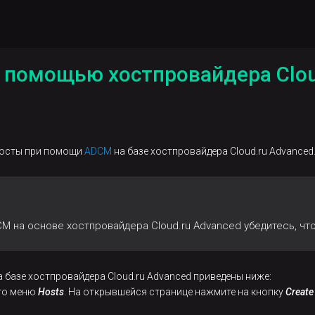
с помощью хостпровайдера Clou
 хосты при помощи
ADCM
на базе хостпровайдера Cloud.ru Advanced
M на основе хостпровайдера Cloud.ru Advanced убедитесь, ч
 базе хостпровайдера Cloud.ru Advanced приведены ниже:
ого меню
Hosts
. На открывшейся странице нажмите на кнопку
Create