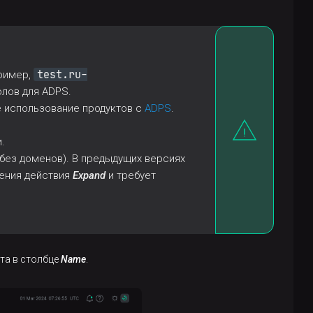
test.ru-
ример,
олов для ADPS.
 использование продуктов с
ADPS
.
.
(без доменов). В предыдущих версиях
нения действия
Expand
и требует
ста в столбце
Name
.