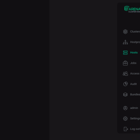
Операции с
хостпровайдером
Создание
хостов
Управление
хостами
Релизы