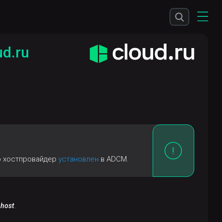
d.ru
.
то хостпровайдер
установлен
в ADCM.
 host
.