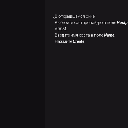
В открывшемся окне:
Выберите хостпровайдер в поле
Hostp
ADCM.
Введите имя хоста в поле
Name
.
Нажмите
Create
.