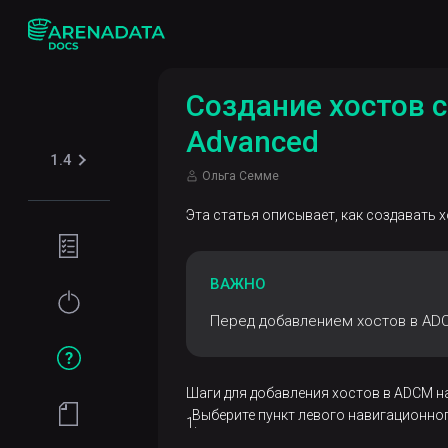
Создание хостов 
Advanced
1.4
Ольга Семме
Эта статья описывает, как создавать
Требования
к установке
ВАЖНО
Установка
Перед добавлением хостов в ADC
и
настройка
Шаги для добавления хостов в ADCM на
Базовые
Выберите пункт левого навигационн
операции