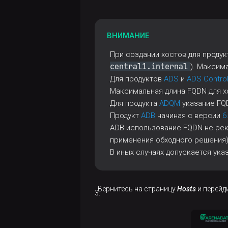
ВНИМАНИЕ
При создании хостов для проду
central1.internal
). Максим
Для продуктов
ADS
и
ADS Contro
Максимальная длина FQDN для х
Для продукта
ADQM
указание FQD
Продукт
ADB
начиная с версии
6
ADB использование FQDN не рек
применения обходного решения)
В иных случаях допускается ука
Вернитесь на страницу
Hosts
и перейд